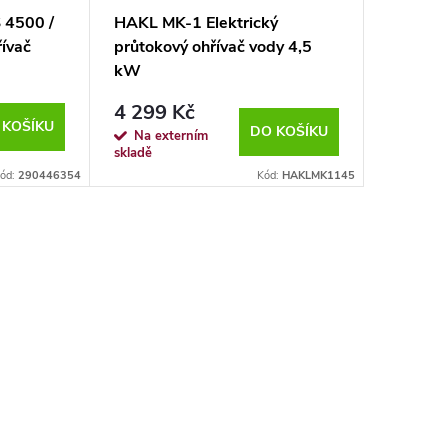
 4500 /
HAKL MK-1 Elektrický
ívač
průtokový ohřívač vody 4,5
kW
4 299 Kč
 KOŠÍKU
DO KOŠÍKU
Na externím
skladě
ód:
290446354
Kód:
HAKLMK1145