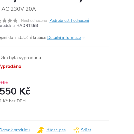
AC 230V 20A
Neohodnoceno
Podrobnosti hodnocení
produktu:
HADRT45B
jení do instalační krabice
Detailní informace
ožka byla vyprodána…
yprodáno
0 Kč
 550 Kč
1 Kč bez DPH
ná
:
Dotaz k produktu
Hlídací pes
Sdílet