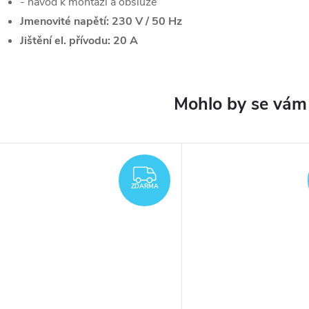
- návod k montáži a obsluze
Jmenovité napětí: 230 V / 50 Hz
Jištění el. přívodu: 20 A
ZDARMA
ZDARMA