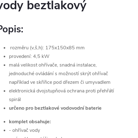
vody beztlakový
Popis:
rozměru (v,š,h): 175x150x85 mm
provedení: 4,5 kW
malá velikost ohřívače, snadná instalace,
jednoduché ovládání s možností skrýt ohřívač
například ve skříňce pod dřezem či umyvadlem
elektronická dvojstupňová ochrana proti přehřátí
spirál
určeno pro beztlakové vodovodní baterie
komplet obsahuje:
- ohřívač vody