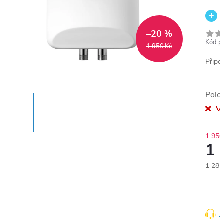
–20 %
Kód 
1 950 Kč
Připo
Pol
V
1 95
1
1 28
Měr
cena