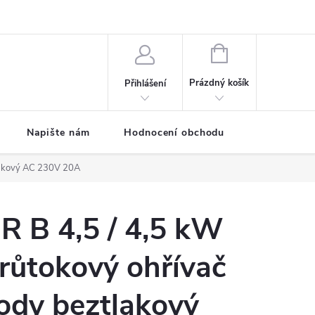
ODMÍNKY
Moje objednávka
NÁKUPNÍ
KOŠÍK
Prázdný košík
Přihlášení
Napište nám
Hodnocení obchodu
SPRCHOVÉ
lakový
AC 230V 20A
R B 4,5 / 4,5 kW
růtokový ohřívač
ody beztlakový