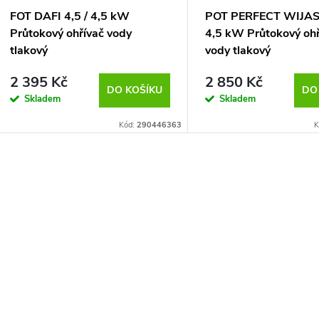
FOT DAFI 4,5 / 4,5 kW
POT PERFECT WIJAS
Průtokový ohřívač vody
4,5 kW Průtokový ohř
tlakový
vody tlakový
2 395 Kč
2 850 Kč
DO KOŠÍKU
DO
Skladem
Skladem
Kód:
290446363
K