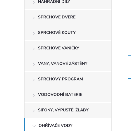
NÁHRADNÍ DÍLY
t
r
SPRCHOVÉ DVEŘE
a
SPRCHOVÉ KOUTY
n
SPRCHOVÉ VANIČKY
n
VANY, VANOVÉ ZÁSTĚNY
í
SPRCHOVÝ PROGRAM
p
VODOVODNÍ BATERIE
a
SIFONY, VÝPUSTĚ, ŽLABY
n
OHŘÍVAČE VODY