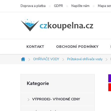
Přejít
Doprava a platba
GDPR
Napište nám
Mapa se
na
obsah
KONTAKT
OBCHODNÍ PODMÍNKY
OHŘÍVAČE VODY
Průtokové ohřívače vody
Domů
P
Přeskočit
Kategorie
kategorie
o
VÝPRODEJ- VÝHODNÉ CENY
s