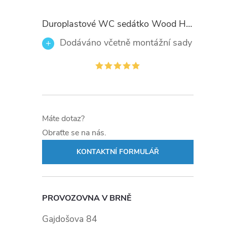
Duroplastové WC sedátko Wood Heart 82377 se zpomalovacím mechanismem SOFT-CLOSE
Dodáváno včetně montážní sady
Máte dotaz?
Obraťte se na nás.
KONTAKTNÍ FORMULÁŘ
PROVOZOVNA V BRNĚ
Gajdošova 84