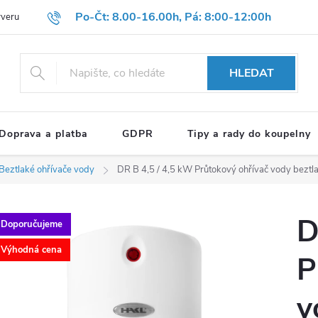
Po-Čt: 8.00-16.00h, Pá: 8:00-12:00h
rveru
Hodnocení obchodu
Reklamační formulář
OBCHODNÍ P
HLEDAT
Doprava a platba
GDPR
Tipy a rady do koupelny
Beztlaké ohřívače vody
DR B 4,5 / 4,5 kW Průtokový ohřívač vody bezt
D
Doporučujeme
Výhodná cena
P
v