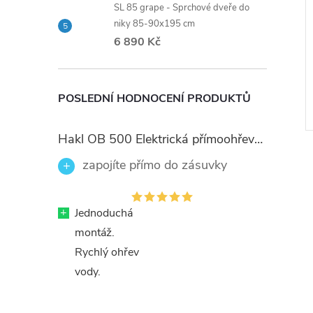
SL 85 grape - Sprchové dveře do
niky 85-90x195 cm
6 890 Kč
POSLEDNÍ HODNOCENÍ PRODUKTŮ
Hakl OB 500 Elektrická přímoohřevná vodovodní baterie, černé flexi ramínko
zapojíte přímo do zásuvky
+
Jednoduchá
montáž.
Rychlý ohřev
vody.