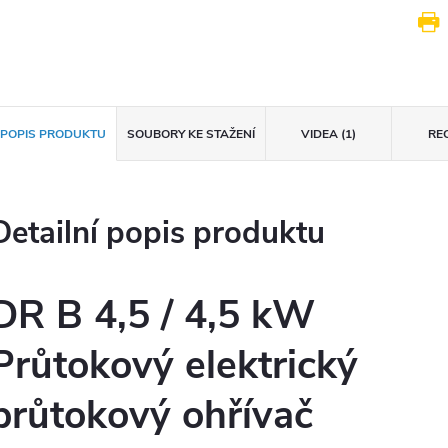
POPIS PRODUKTU
SOUBORY KE STAŽENÍ
VIDEA (1)
RE
Detailní popis produktu
DR B 4,5 / 4,5 kW
Průtokový elektrický
průtokový ohřívač