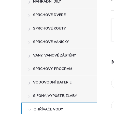
NÁHRADNÍ DÍLY
t
r
SPRCHOVÉ DVEŘE
a
SPRCHOVÉ KOUTY
n
SPRCHOVÉ VANIČKY
n
VANY, VANOVÉ ZÁSTĚNY
í
SPRCHOVÝ PROGRAM
p
VODOVODNÍ BATERIE
a
SIFONY, VÝPUSTĚ, ŽLABY
n
OHŘÍVAČE VODY