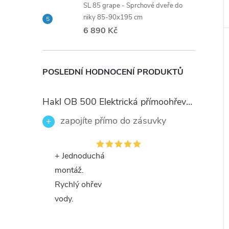
SL 85 grape - Sprchové dveře do
niky 85-90x195 cm
6 890 Kč
POSLEDNÍ HODNOCENÍ PRODUKTŮ
Hakl OB 500 Elektrická přímoohřevná vodovodní baterie, černé flexi ramínko
zapojíte přímo do zásuvky
+ Jednoduchá
montáž.
Rychlý ohřev
vody.