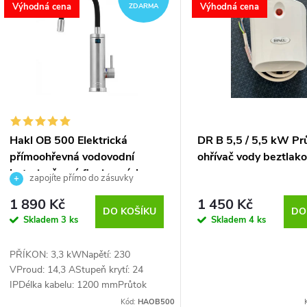
ý
Výhodná cena
Výhodná cena
ZDARMA
p
p
r
o
s
d
p
Hakl OB 500 Elektrická
DR B 5,5 / 5,5 kW Pr
přímoohřevná vodovodní
ohřívač vody beztlak
u
r
baterie, černé flexi ramínko
zapojíte přímo do zásuvky
k
1 890 Kč
1 450 Kč
o
DO KOŠÍKU
DO
Skladem
3 ks
Skladem
4 ks
t
d
PŘÍKON: 3,3 kWNapětí: 230
ů
VProud: 14,3 AStupeň krytí: 24
u
IPDélka kabelu: 1200 mmPrůtok
vody při...
Kód:
HAOB500