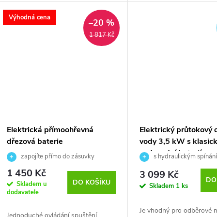
k
Výhodná cena
–20 %
t
1 817 Kč
ů
Elektrická přímoohřevná
Elektrický průtokový 
dřezová baterie
vody 3,5 kW s klasic
vodovodní baterií
zapojíte přímo do zásuvky
s hydraulickým spínán
trojcestná beztlaká baterie
1 450 Kč
3 099 Kč
DO
DO KOŠÍKU
Skladem u
Skladem
1 ks
dodavatele
Je vhodný pro odběrové m
Jednoduché ovládání spuštění