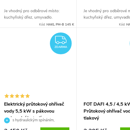
Je vhodný pro odběrové místo:
Je vhodný pro odběrové m
kuchyňský dřez, umyvadlo.
kuchyňský dřez, umyvadl
Kód:
HAKL PM-B 145 K
Kód:
HA
ZDARMA
ZDARMA
Elektrický průtokový ohřívač
FOT DAFI 4,5 / 4,5 
vody 5,5 kW s pákovou
Průtokový ohřívač vo
vodovodní baterií
tlakový
s hydraulickým spínáním,
trojcestná beztlakoá baterie