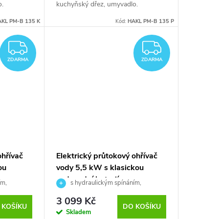
o.
kuchyňský dřez, umyvadlo.
KL PM-B 135 K
Kód:
HAKL PM-B 135 P
ZDARMA
ZDARM
ZDARMA
ZDARMA
ohřívač
Elektrický průtokový ohřívač
ou
vody 5,5 kW s klasickou
vodovodní baterií
ím,
s hydraulickým spínáním,
trojcestná beztlakoá baterie
3 099 Kč
 KOŠÍKU
DO KOŠÍKU
Skladem