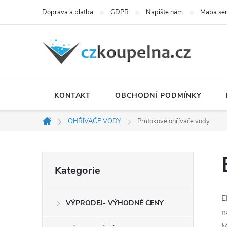
Přejít
Doprava a platba
GDPR
Napište nám
Mapa se
na
obsah
KONTAKT
OBCHODNÍ PODMÍNKY
OHŘÍVAČE VODY
Průtokové ohřívače vody
Domů
P
Přeskočit
Kategorie
kategorie
o
E
VÝPRODEJ- VÝHODNÉ CENY
s
n
M