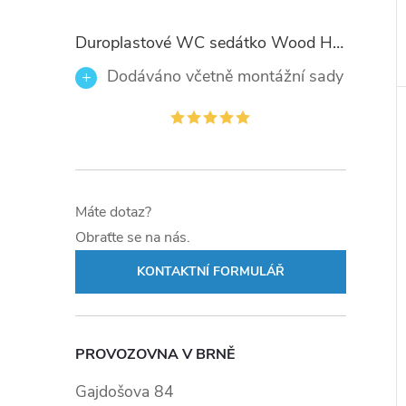
Duroplastové WC sedátko Wood Heart 82377 se zpomalovacím mechanismem SOFT-CLOSE
Dodáváno včetně montážní sady
Máte dotaz?
Obraťte se na nás.
KONTAKTNÍ FORMULÁŘ
PROVOZOVNA V BRNĚ
Gajdošova 84