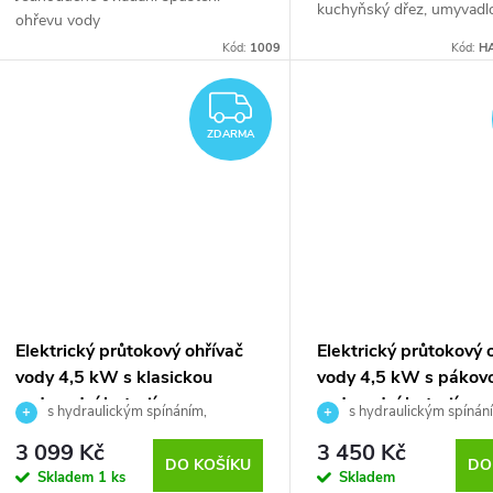
kuchyňský dřez, umyvadl
ohřevu vody
Kód:
1009
Kód:
HA
ZDARMA
ZDARMA
Elektrický průtokový ohřívač
Elektrický průtokový 
vody 4,5 kW s klasickou
vody 4,5 kW s pákov
vodovodní baterií
vodovodní baterií
s hydraulickým spínáním,
s hydraulickým spínán
trojcestná beztlakoá baterie
trojcestná beztlaká baterie
3 099 Kč
3 450 Kč
DO KOŠÍKU
DO
Skladem
1 ks
Skladem