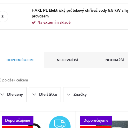
HAKL PL Elektrický průtokový ohřívač vody 5,5 kW s h
provozem
Na externím skladě
Ř
DOPORUČUJEME
NEJLEVNĚJŠÍ
NEJDRAŽŠÍ
a
0
položek celkem
z
Dle ceny
Dle štítku
Značky
e
n
V
Doporučujeme
Doporučujeme
ZDARMA