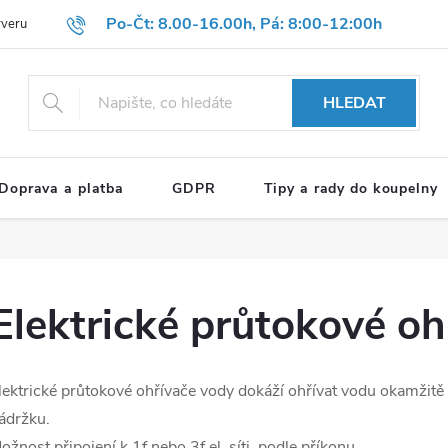
Po-Čt: 8.00-16.00h, Pá: 8:00-12:00h
rveru
Hodnocení obchodu
Reklamační formulář
OBCHODNÍ P
HLEDAT
Doprava a platba
GDPR
Tipy a rady do koupelny
Elektrické průtokové oh
lektrické průtokové ohřívače vody dokáží ohřívat vodu okamžitě
ádržku.
ožnost připojení k 1f nebo 3f el. síti, podle příkonu.