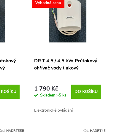
Výhodná cena
ůtokový
DR T 4,5 / 4,5 kW Průtokový
ový
ohřívač vody tlakový
1 790 Kč
 KOŠÍKU
DO KOŠÍKU
Skladem
>5 ks
Elektronické ovládání
Kód:
HADRT55B
Kód:
HADRT45