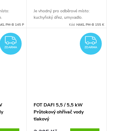
ísto:
Je vhodný pro odběrové místo:
o.
kuchyňský dřez, umyvadlo.
KL PM-B 145 P
Kód:
HAKL PM-B 155 K
ZDARMA
ZDARM
ZDARMA
ZDARMA
kW
FOT DAFI 5,5 / 5,5 kW
dy
Průtokový ohřívač vody
tlakový