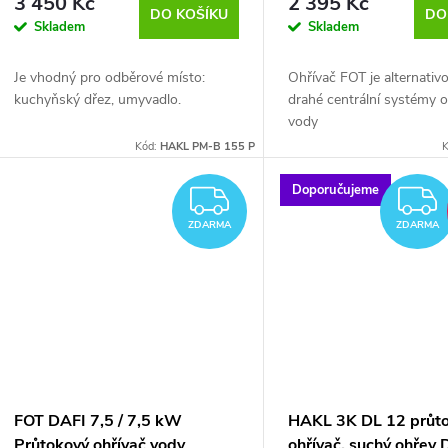
3 450 Kč
2 395 Kč
DO KOŠÍKU
DO
Skladem
Skladem
Je vhodný pro odběrové místo:
Ohřívač FOT je alternativ
kuchyňský dřez, umyvadlo.
drahé centrální systémy 
vody
Kód:
HAKL PM-B 155 P
K
Doporučujeme
ZDARMA
ZDARMA
ZDARMA
FOT DAFI 7,5 / 7,5 kW
HAKL 3K DL 12 průt
Průtokový ohřívač vody
ohřívač, suchý ohřev 