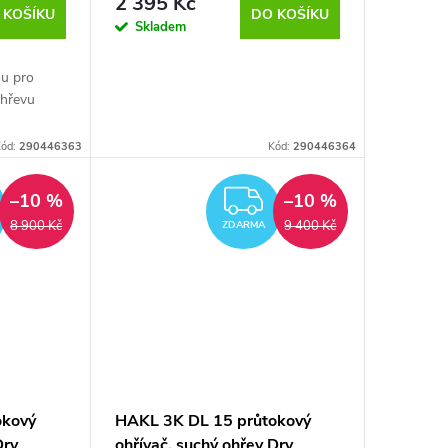
2 395 Kč
 KOŠÍKU
DO KOŠÍKU
Skladem
ou pro
ohřevu
ód:
290446363
Kód:
290446364
ZDARMA
ZDARMA
–10 %
–10 %
8 900 Kč
9 400 Kč
ZDARMA
okový
HAKL 3K DL 15 průtokový
Dry
ohřívač, suchý ohřev Dry