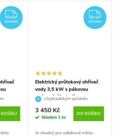
ZDARMA
ZDARM
ZDARMA
ZDARMA
ohřívač
Elektrický průtokový ohřívač
kou
vody 3,5 kW s pákovou
vodovodní baterií
ím,
s hydraulickým spínáním,
beztlaká trojcestná baterie
3 450 Kč
 KOŠÍKU
DO KOŠÍKU
Skladem
1 ks
ísto:
Je vhodný pro odběrové místo: