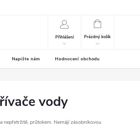
ODMÍNKY
Moje objednávka
NÁKUPNÍ
KOŠÍK
Prázdný košík
Přihlášení
Napište nám
Hodnocení obchodu
SPRCHOVÉ
řívače vody
 a nepřetržitě, průtokem. Nemájí zásobníkovou