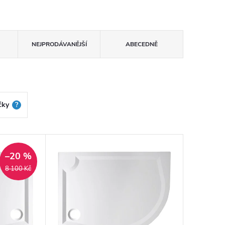
NEJPRODÁVANĚJŠÍ
ABECEDNĚ
čky
?
–20 %
8 100 Kč