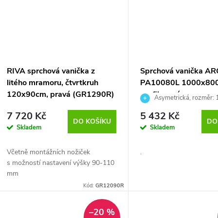
RIVA sprchová vanička z
Sprchová vanička A
litého mramoru, čtvrtkruh
PA10080L 1000x80
120x90cm, pravá (GR1290R)
profilovaná
Asymetrická, rozměr:
cm
7 720 Kč
5 432 Kč
DO KOŠÍKU
DO
Skladem
Skladem
Včetně montážních nožiček
.
s možností nastavení výšky 90-110
mm
Kód:
GR12090R
–20 %