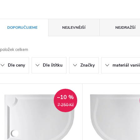
Ř
DOPORUČUJEME
NEJLEVNĚJŠÍ
NEJDRAŽŠÍ
a
položek celkem
z
Dle ceny
Dle štítku
Značky
materiál vani
e
n
V
–10 %
ý
7 250 Kč
p
p
r