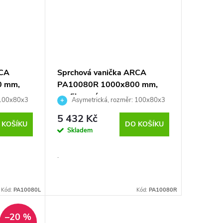
RCA
Sprchová vanička ARCA
0 mm,
PA10080R 1000x800 mm,
profilovaná
 100x80x3
Asymetrická, rozměr: 100x80x3
cm
5 432 Kč
 KOŠÍKU
DO KOŠÍKU
Skladem
.
Kód:
PA10080L
Kód:
PA10080R
–20 %