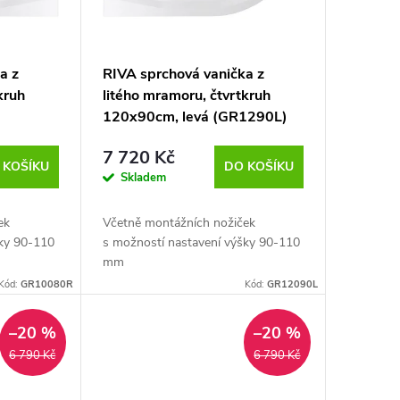
a z
RIVA sprchová vanička z
kruh
litého mramoru, čtvrtkruh
120x90cm, levá (GR1290L)
7 720 Kč
 KOŠÍKU
DO KOŠÍKU
Skladem
ek
Včetně montážních nožiček
šky 90-110
s možností nastavení výšky 90-110
mm
Kód:
GR10080R
Kód:
GR12090L
–20 %
–20 %
6 790 Kč
6 790 Kč