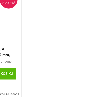
8 200 Kč
RCA
0 mm,
 120x90x3
 KOŠÍKU
Kód:
PA12090R