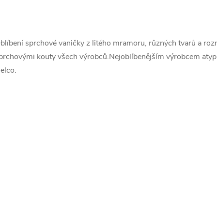
O
v
blíbení sprchové vaničky z litého mramoru, různých tvarů a ro
prchovými kouty všech výrobců.Nejoblíbenějším výrobcem atypi
elco.
á
d
a
c
p
v