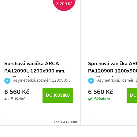
8 200 Kč
Sprchová vanička ARCA
Sprchová vanička A
PA12090L 1200x900 mm,
PA12090R 1200x90
profilovaná
profilovaná
Asymetrická, rozměr: 120x90x3
Asymetrická, rozměr:
cm
cm
6 560 Kč
6 560 Kč
DO KOŠÍKU
DO
4 - 5 týdnů
Skladem
.
.
Kód:
PA12090L