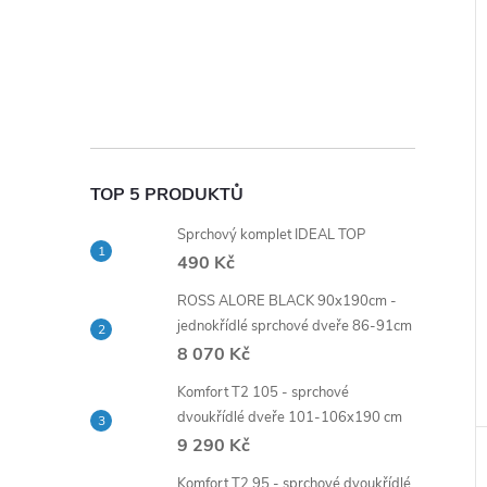
TOP 5 PRODUKTŮ
Sprchový komplet IDEAL TOP
490 Kč
ROSS ALORE BLACK 90x190cm -
jednokřídlé sprchové dveře 86-91cm
8 070 Kč
Komfort T2 105 - sprchové
dvoukřídlé dveře 101-106x190 cm
9 290 Kč
Komfort T2 95 - sprchové dvoukřídlé