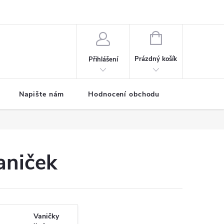
ODMÍNKY
Moje objednávka
NÁKUPNÍ
KOŠÍK
Prázdný košík
Přihlášení
Napište nám
Hodnocení obchodu
SPRCHOVÉ
aniček
Vaničky