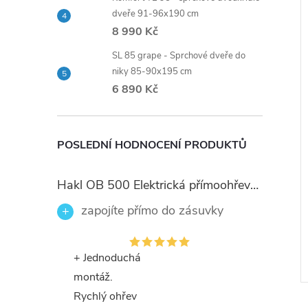
dveře 91-96x190 cm
8 990 Kč
SL 85 grape - Sprchové dveře do
niky 85-90x195 cm
6 890 Kč
POSLEDNÍ HODNOCENÍ PRODUKTŮ
Hakl OB 500 Elektrická přímoohřevná vodovodní baterie, černé flexi ramínko
zapojíte přímo do zásuvky
+ Jednoduchá
montáž.
Rychlý ohřev