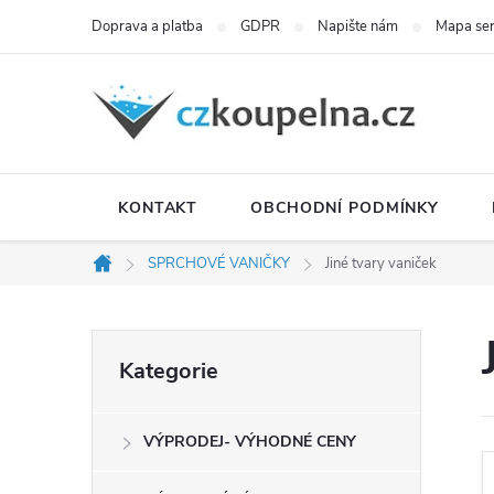
Přejít
Doprava a platba
GDPR
Napište nám
Mapa se
na
obsah
KONTAKT
OBCHODNÍ PODMÍNKY
SPRCHOVÉ VANIČKY
Jiné tvary vaniček
Domů
P
Přeskočit
Kategorie
kategorie
o
VÝPRODEJ- VÝHODNÉ CENY
s