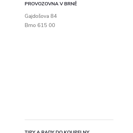
PROVOZOVNA V BRNĚ
Gajdošova 84
Brno 615 00
i
TIPY A RADY DO KOUPELNY