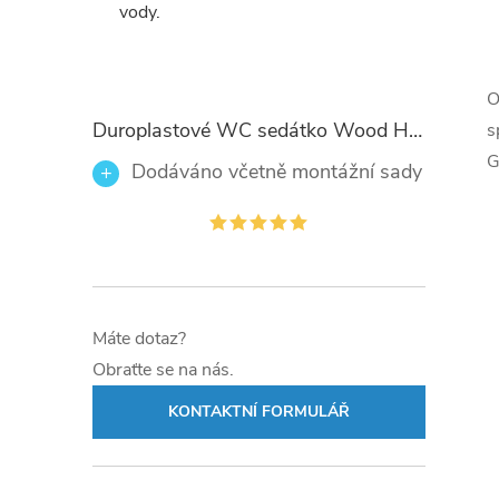
vody.
O
l
Duroplastové WC sedátko Wood Heart 82377 se zpomalovacím mechanismem SOFT-CLOSE
s
G
Dodáváno včetně montážní sady
Máte dotaz?
í
Obraťte se na nás.
KONTAKTNÍ FORMULÁŘ
r