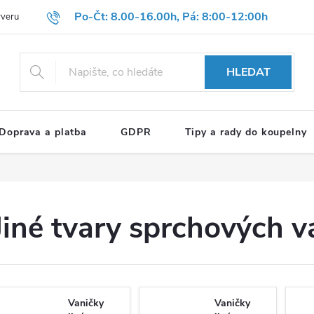
Po-Čt: 8.00-16.00h, Pá: 8:00-12:00h
rveru
Hodnocení obchodu
Reklamační formulář
OBCHODNÍ P
HLEDAT
Doprava a platba
GDPR
Tipy a rady do koupelny
Jiné tvary sprchových v
Vaničky
Vaničky