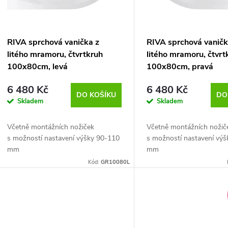
o
s
d
p
RIVA sprchová vanička z
RIVA sprchová vaničk
litého mramoru, čtvrtkruh
litého mramoru, čtvrt
u
r
100x80cm, levá
100x80cm, pravá
k
6 480 Kč
6 480 Kč
o
DO KOŠÍKU
DO
Skladem
Skladem
t
d
Včetně montážních nožiček
Včetně montážních nožič
ů
s možností nastavení výšky 90-110
s možností nastavení vý
u
mm
mm
Kód:
GR10080L
k
t
ů