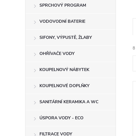
e
SPRCHOVÝ PROGRAM
l
VODOVODNÍ BATERIE
SIFONY, VÝPUSTĚ, ŽLABY
8
OHŘÍVAČE VODY
KOUPELNOVÝ NÁBYTEK
KOUPELNOVÉ DOPLŇKY
í
SANITÁRNÍ KERAMIKA A WC
ÚSPORA VODY - ECO
i
FILTRACE VODY