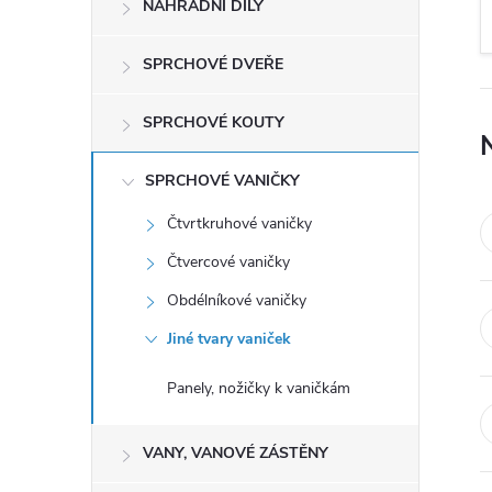
NÁHRADNÍ DÍLY
t
r
SPRCHOVÉ DVEŘE
a
SPRCHOVÉ KOUTY
n
SPRCHOVÉ VANIČKY
Čtvrtkruhové vaničky
n
Čtvercové vaničky
í
Obdélníkové vaničky
p
Jiné tvary vaniček
Panely, nožičky k vaničkám
a
n
VANY, VANOVÉ ZÁSTĚNY