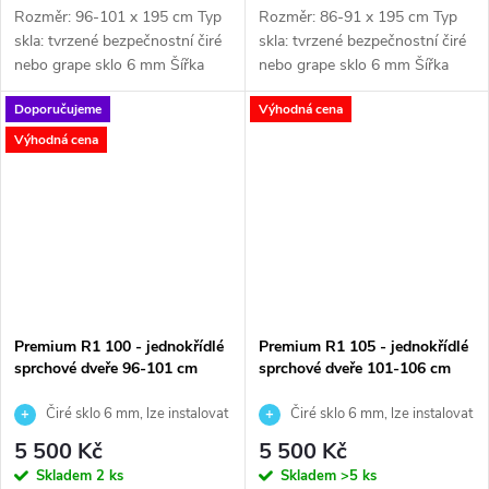
Rozměr: 96-101 x 195 cm Typ
Rozměr: 86-91 x 195 cm Typ
skla: tvrzené bezpečnostní čiré
skla: tvrzené bezpečnostní čiré
nebo grape sklo 6 mm Šířka
nebo grape sklo 6 mm Šířka
vstupu:...
vstupu:...
Doporučujeme
Výhodná cena
Výhodná cena
Premium R1 100 - jednokřídlé
Premium R1 105 - jednokřídlé
sprchové dveře 96-101 cm
sprchové dveře 101-106 cm
Čiré sklo 6 mm, lze instalovat
Čiré sklo 6 mm, lze instalovat
na vaničku nebo přímo na podlahu
na vaničku nebo přímo na podlahu
5 500 Kč
5 500 Kč
Skladem
2 ks
Skladem
>5 ks