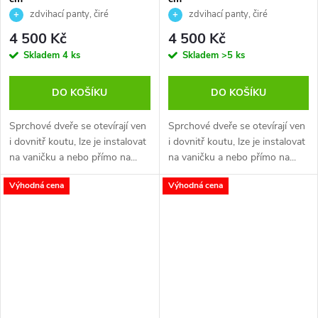
zdvihací panty, čiré
zdvihací panty, čiré
bezpečnostní sklo
bezpečnostní sklo
4 500 Kč
4 500 Kč
Skladem
4 ks
Skladem
>5 ks
DO KOŠÍKU
DO KOŠÍKU
Sprchové dveře se otevírají ven
Sprchové dveře se otevírají ven
i dovnitř koutu, lze je instalovat
i dovnitř koutu, lze je instalovat
na vaničku a nebo přímo na...
na vaničku a nebo přímo na...
Výhodná cena
Výhodná cena