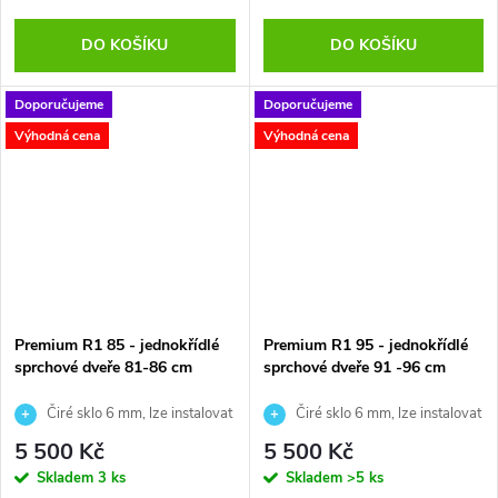
DO KOŠÍKU
DO KOŠÍKU
Doporučujeme
Doporučujeme
Výhodná cena
Výhodná cena
Premium R1 85 - jednokřídlé
Premium R1 95 - jednokřídlé
sprchové dveře 81-86 cm
sprchové dveře 91 -96 cm
Čiré sklo 6 mm, lze instalovat
Čiré sklo 6 mm, lze instalovat
na vaničku nebo přímo na podlahu
na vaničku nebo přímo na podlahu
5 500 Kč
5 500 Kč
Skladem
3 ks
Skladem
>5 ks