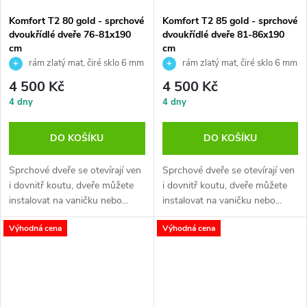
Komfort T2 80 gold - sprchové
Komfort T2 85 gold - sprchové
dvoukřídlé dveře 76-81x190
dvoukřídlé dveře 81-86x190
cm
cm
rám zlatý mat, čiré sklo 6 mm
rám zlatý mat, čiré sklo 6 mm
4 500 Kč
4 500 Kč
4 dny
4 dny
DO KOŠÍKU
DO KOŠÍKU
Sprchové dveře se otevírají ven
Sprchové dveře se otevírají ven
i dovnitř koutu, dveře můžete
i dovnitř koutu, dveře můžete
instalovat na vaničku nebo...
instalovat na vaničku nebo...
Výhodná cena
Výhodná cena