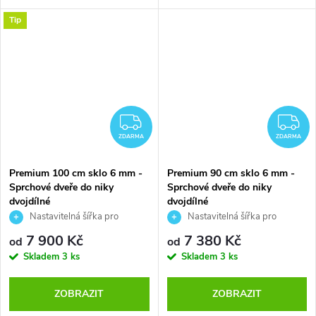
Tip
ZDARMA
Z
ZDARMA
ZDARMA
Premium 100 cm sklo 6 mm -
Premium 90 cm sklo 6 mm -
Sprchové dveře do niky
Sprchové dveře do niky
dvojdílné
dvojdílné
Nastavitelná šířka pro
Nastavitelná šířka pro
nepřesně zbudovanou niku v
nepřesně zbudovanou niku v
7 900 Kč
7 380 Kč
od
od
rozmezí 5 cm (96-101 cm). Výška
rozmezí 5 cm (86-91 cm). Výška
Skladem
3 ks
Skladem
3 ks
dveří je 195 cm.
dveří je 195 cm.
ZOBRAZIT
ZOBRAZIT