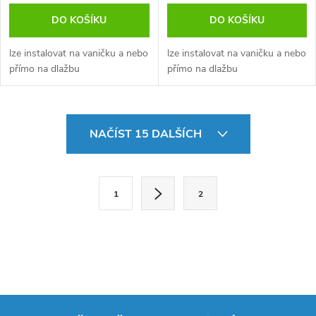
DO KOŠÍKU
DO KOŠÍKU
lze instalovat na vaničku a nebo
lze instalovat na vaničku a nebo
přímo na dlažbu
přímo na dlažbu
O
NAČÍST 15 DALŠÍCH
v
l
S
1
2
t
á
r
d
á
a
n
k
c
o