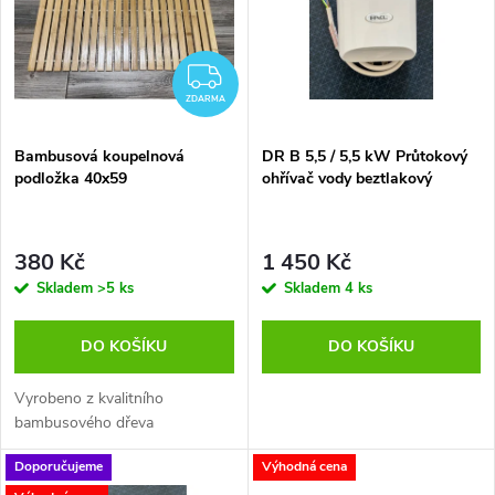
e
p
Abecedně
n
i
ZDARMA
í
ZDARMA
s
p
Bambusová koupelnová
DR B 5,5 / 5,5 kW Průtokový
podložka 40x59
ohřívač vody beztlakový
p
r
r
380 Kč
1 450 Kč
o
Skladem
>5 ks
Skladem
4 ks
o
d
DO KOŠÍKU
DO KOŠÍKU
d
u
Vyrobeno z kvalitního
u
bambusového dřeva
k
k
Doporučujeme
Výhodná cena