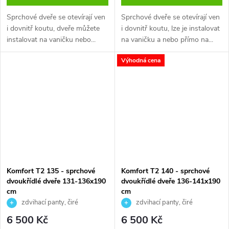
Sprchové dveře se otevírají ven
Sprchové dveře se otevírají ven
i dovnitř koutu, dveře můžete
i dovnitř koutu, lze je instalovat
instalovat na vaničku nebo...
na vaničku a nebo přímo na...
Výhodná cena
Komfort T2 135 - sprchové
Komfort T2 140 - sprchové
dvoukřídlé dveře 131-136x190
dvoukřídlé dveře 136-141x190
cm
cm
zdvihací panty, čiré
zdvihací panty, čiré
bezpečnostní sklo
bezpečnostní sklo
6 500 Kč
6 500 Kč