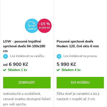
–15 %
ZDARMA
8 200 Kč
ZDARMA
LOW - posuvné trojdílné
Posuvné sprchové dveře
sprchové dveře 94-100x180
Modern 120, čiré sklo 6 mm
cm
Lze instalovat na vaničku
Lze instalovat na pravou
nebo přímo na podlahu
nebo na levou stranu
6 900 Kč
5 990 Kč
od
Skladem
1 ks
Skladem
4 ks
ZOBRAZIT
DO KOŠÍKU
Jednoduché a osvědčené,
Šířka dveří je variabilní a lze ji
cenově snadno dostupné řešení
nastavit v rozpětí až 3 cm.
pro vaši sprchu.