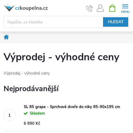
Přejít
NÁKUPNÍ
KOŠÍK
na
obsah
HLEDAT
Domů
Výprodej - výhodné ceny
Výprodej - výhodné ceny
Nejprodávanější
SL 85 grape - Sprchové dveře do niky 85-90x195 cm
Skladem
6 890 Kč