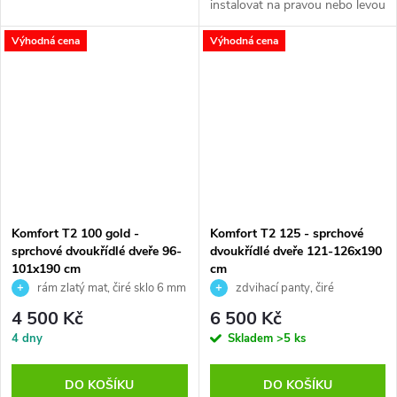
instalovat na pravou nebo levou
stranu
Výhodná cena
Výhodná cena
Komfort T2 100 gold -
Komfort T2 125 - sprchové
sprchové dvoukřídlé dveře 96-
dvoukřídlé dveře 121-126x190
101x190 cm
cm
rám zlatý mat, čiré sklo 6 mm
zdvihací panty, čiré
bezpečnostní sklo
4 500 Kč
6 500 Kč
4 dny
Skladem
>5 ks
DO KOŠÍKU
DO KOŠÍKU