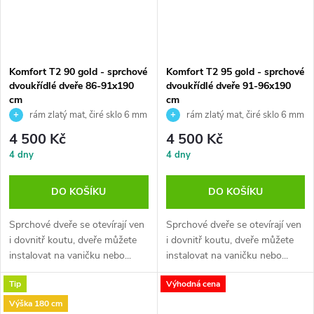
Komfort T2 90 gold - sprchové
Komfort T2 95 gold - sprchové
dvoukřídlé dveře 86-91x190
dvoukřídlé dveře 91-96x190
cm
cm
rám zlatý mat, čiré sklo 6 mm
rám zlatý mat, čiré sklo 6 mm
4 500 Kč
4 500 Kč
4 dny
4 dny
DO KOŠÍKU
DO KOŠÍKU
Sprchové dveře se otevírají ven
Sprchové dveře se otevírají ven
i dovnitř koutu, dveře můžete
i dovnitř koutu, dveře můžete
instalovat na vaničku nebo...
instalovat na vaničku nebo...
Tip
Výhodná cena
Výška 180 cm