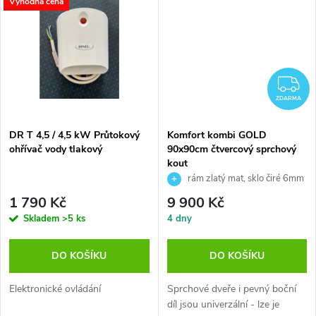
t
Výhodná cena
t
ů
ů
Z
ZDARMA
DR T 4,5 / 4,5 kW Průtokový
Komfort kombi GOLD
ohřívač vody tlakový
90x90cm čtvercový sprchový
kout
rám zlatý mat, sklo čiré 6mm
1 790 Kč
9 900 Kč
Skladem
>5 ks
4 dny
DO KOŠÍKU
DO KOŠÍKU
Elektronické ovládání
Sprchové dveře i pevný boční
díl jsou univerzální - lze je