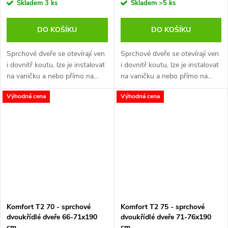
Skladem
3 ks
Skladem
>5 ks
DO KOŠÍKU
DO KOŠÍKU
Sprchové dveře se otevírají ven
Sprchové dveře se otevírají ven
i dovnitř koutu, lze je instalovat
i dovnitř koutu, lze je instalovat
na vaničku a nebo přímo na...
na vaničku a nebo přímo na...
Výhodná cena
Výhodná cena
Komfort T2 70 - sprchové
Komfort T2 75 - sprchové
dvoukřídlé dveře 66-71x190
dvoukřídlé dveře 71-76x190
cm
cm