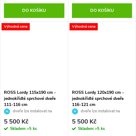
DO KOŠÍKU
DO KOŠÍKU
Výhodná cena
Výhodná cena
ROSS Lordy 115x190 cm -
ROSS Lordy 120x190 cm -
jednokřídlé sprchové dveře
jednokřídlé sprchové dveře
111-116 cm
116-121 cm
dveře lze instalovat na
dveře lze instalovat na
pravou i levou stranu
pravou i levou stranu
5 500 Kč
5 500 Kč
Skladem
>5 ks
Skladem
>5 ks