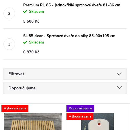
Premium R1 85 - jednokřídlé sprchové dveře 81-86 cm
Skladem
5 500 Kč
SL 85 clear - Sprchové dveře do niky 85-90x195 cm
Skladem
6 870 Kč
Filtrovat
Ř
Doporučujeme
a
Nejlevnější
V
Výhodná cena
Doporučujeme
Nejdražší
z
Výhodná cena
ý
Nejprodávanější