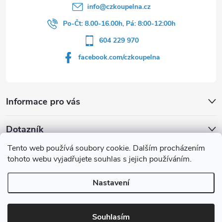
info
@
czkoupelna.cz
Po-Čt: 8.00-16.00h, Pá: 8:00-12:00h
604 229 970
facebook.com/czkoupelna
Informace pro vás
Dotazník
Tento web používá soubory cookie. Dalším procházením
Líbí se vám u sprchového koutu rám barvě
tohoto webu vyjadřujete souhlas s jejich používáním.
Počet hlasů:
149
Nastavení
Copyright 2026
czkoupelna.cz
. Všechna práva vyhrazena.
Souhlasím