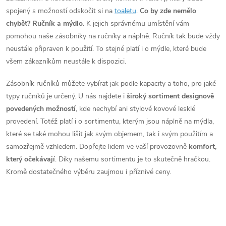
l
spojený s možností odskočit si na
toaletu
.
Co by zde nemělo
á
chybět? Ručník a mýdlo
. K jejich správnému umístění vám
pomohou naše zásobníky na ručníky a náplně. Ručník tak bude vždy
d
neustále připraven k použití. To stejné platí i o mýdle, které bude
všem zákazníkům neustále k dispozici.
a
Zásobník ručníků můžete vybírat jak podle kapacity a toho, pro jaké
c
typy ručníků je určený. U nás najdete i
široký sortiment designově
í
povedených možností
, kde nechybí ani stylové kovové lesklé
provedení. Totéž platí i o sortimentu, kterým jsou náplně na mýdla,
p
které se také mohou lišit jak svým objemem, tak i svým použitím a
r
samozřejmě vzhledem. Dopřejte lidem ve vaší provozovně
komfort,
který očekávají
. Díky našemu sortimentu je to skutečně hračkou.
v
Kromě dostatečného výběru zaujmou i příznivé ceny.
k
y