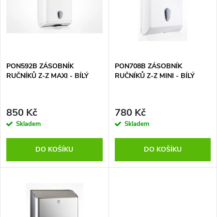
e
p
Abecedně
n
i
í
s
p
PON592B ZÁSOBNÍK
PON708B ZÁSOBNÍK
RUČNÍKŮ Z-Z MAXI - BÍLÝ
RUČNÍKŮ Z-Z MINI - BÍLÝ
p
r
r
850 Kč
780 Kč
o
Skladem
Skladem
o
d
DO KOŠÍKU
DO KOŠÍKU
d
u
u
k
k