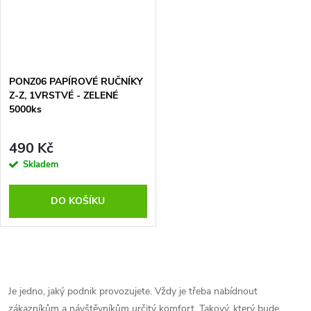
PONZ06 PAPÍROVÉ RUČNÍKY
Z-Z, 1VRSTVÉ - ZELENÉ
5000ks
490 Kč
Skladem
DO KOŠÍKU
O
v
Je jedno, jaký podnik provozujete. Vždy je třeba nabídnout
zákazníkům a návštěvníkům určitý komfort. Takový, který bude