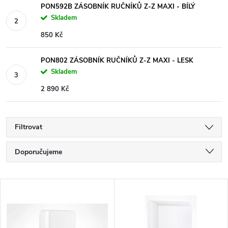
PON592B ZÁSOBNÍK RUČNÍKŮ Z-Z MAXI - BÍLÝ
Skladem
850 Kč
PON802 ZÁSOBNÍK RUČNÍKŮ Z-Z MAXI - LESK
Skladem
2 890 Kč
Filtrovat
Ř
Doporučujeme
a
Nejlevnější
V
Nejdražší
z
ý
Nejprodávanější