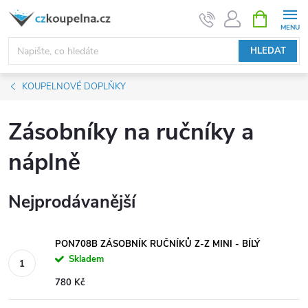
Přejít
NÁKUPNÍ
KOŠÍK
na
obsah
HLEDAT
KOUPELNOVÉ DOPLŇKY
Zásobníky na ručníky a
náplně
Nejprodávanější
PON708B ZÁSOBNÍK RUČNÍKŮ Z-Z MINI - BÍLÝ
Skladem
780 Kč