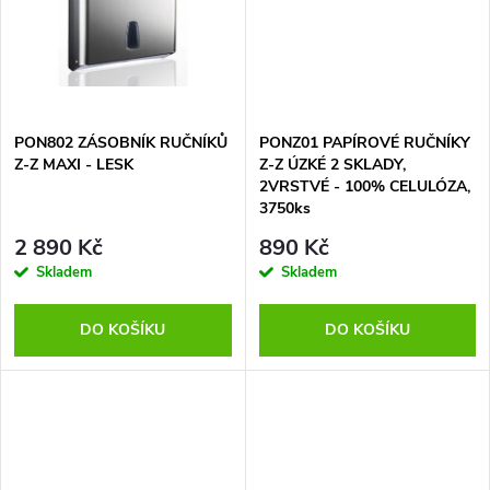
t
t
ů
ů
PON802 ZÁSOBNÍK RUČNÍKŮ
PONZ01 PAPÍROVÉ RUČNÍKY
Z-Z MAXI - LESK
Z-Z ÚZKÉ 2 SKLADY,
2VRSTVÉ - 100% CELULÓZA,
3750ks
2 890 Kč
890 Kč
Skladem
Skladem
DO KOŠÍKU
DO KOŠÍKU