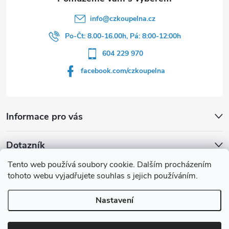
y
v
info
@
czkoupelna.cz
Po-Čt: 8.00-16.00h, Pá: 8:00-12:00h
ý
604 229 970
p
facebook.com/czkoupelna
i
s
Informace pro vás
u
Dotazník
Tento web používá soubory cookie. Dalším procházením
Líbí se vám u sprchového koutu rám barvě
tohoto webu vyjadřujete souhlas s jejich používáním.
Počet hlasů:
149
Nastavení
Copyright 2026
czkoupelna.cz
. Všechna práva vyhrazena.