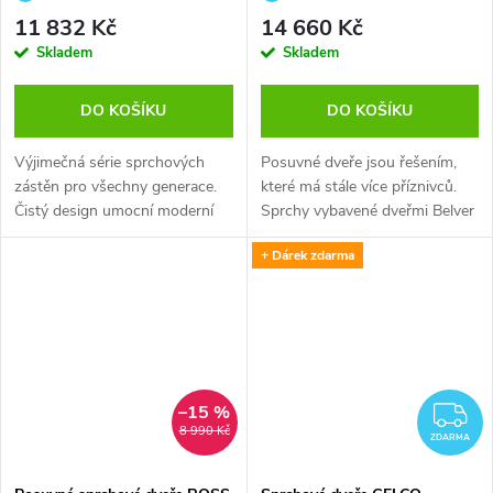
s povrchovou úpravou COATED
11 832 Kč
14 660 Kč
GLASS. Výška dveří je 200 cm +
Skladem
Skladem
Odstraňovač vodního kamene
DO KOŠÍKU
DO KOŠÍKU
Výjimečná série sprchových
Posuvné dveře jsou řešením,
zástěn pro všechny generace.
které má stále více příznivců.
Čistý design umocní moderní
Sprchy vybavené dveřmi Belver
vzhled Vaší...
130 jsou...
+ Dárek zdarma
–15 %
Z
8 990 Kč
ZDARMA