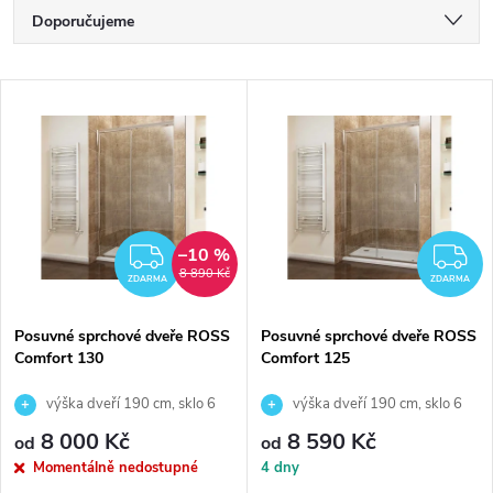
Ř
Doporučujeme
a
Nejlevnější
V
Nejdražší
z
ý
Nejprodávanější
e
p
Abecedně
n
i
–10 %
ZDARMA
Z
8 890 Kč
í
ZDARMA
ZDARMA
s
p
Posuvné sprchové dveře ROSS
Posuvné sprchové dveře ROSS
Comfort 130
Comfort 125
p
r
výška dveří 190 cm, sklo 6
výška dveří 190 cm, sklo 6
r
mm
mm
8 000 Kč
8 590 Kč
od
od
o
Momentálně nedostupné
4 dny
o