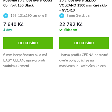
Posuvné sprchové dveře ROSS
Sprchové dveře GELCO
Comfort 130 Black
VOLCANO 1300 mm čiré sklo
- GV1413
126-131x190 cm, sklo 6
8 mm čiré sklo s
mm
oboustrannou povrchovou
7 640 Kč
22 792 Kč
úpravou + Odstraňovač vodního
4 dny
Skladem
kamene
DO KOŠÍKU
DO KOŠÍKU
6 mm bezpečnostní sklo má
barva profilu ČERNÁ posuvné
EASY CLEAN, úpravu proti
dveře pohybující se na
vodnímu kameni
masivních loukoťových kolech,
která...