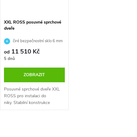
XXL ROSS posuvné sprchové
dveře
čiré bezpečnostní sklo 6 mm
úpravou NANOGLASS. Výška
11 510 Kč
od
dveří je 200 cm.
5 dnů
ZOBRAZIT
Posuvné sprchové dveře XXL
ROSS pro instalaci do
niky. Stabilní konstrukce
a nadstandardní...
O