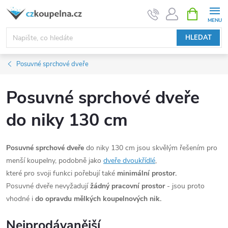
Přejít
NÁKUPNÍ
KOŠÍK
na
obsah
HLEDAT
Posuvné sprchové dveře
Posuvné sprchové dveře
do niky 130 cm
Posuvné sprchové dveře
do niky 130 cm jsou skvělým řešením pro
menší koupelny, podobně jako
dveře dvoukřídlé
,
které pro svoji funkci pořebují také
minimální prostor.
Posuvné dveře nevyžadují
žádný pracovní prostor
- jsou proto
vhodné i
do opravdu mělkých koupelnových nik.
Nejprodávanější