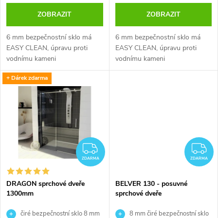
d
ZOBRAZIT
ZOBRAZIT
d
u
6 mm bezpečnostní sklo má
6 mm bezpečnostní sklo má
u
EASY CLEAN, úpravu proti
EASY CLEAN, úpravu proti
k
vodnímu kameni
vodnímu kameni
k
t
+ Dárek zdarma
t
ů
ů
ZDARMA
Z
ZDARMA
ZDARMA
DRAGON sprchové dveře
BELVER 130 - posuvné
1300mm
sprchové dveře
čiré bezpečnostní sklo 8 mm
8 mm čiré bezpečnostní sklo