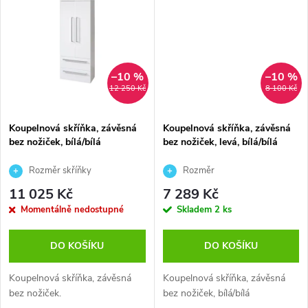
t
t
ů
ů
–10 %
–10 %
12 250 Kč
8 100 Kč
Koupelnová skříňka, závěsná
Koupelnová skříňka, závěsná
bez nožiček, bílá/bílá
bez nožiček, levá, bílá/bílá
Rozměr skříňky
Rozměr
600x1630x330 mm
skříňky325x1630x330 mm
11 025 Kč
7 289 Kč
Momentálně nedostupné
Skladem
2 ks
DO KOŠÍKU
DO KOŠÍKU
Koupelnová skříňka, závěsná
Koupelnová skříňka, závěsná
bez nožiček.
bez nožiček, bílá/bílá