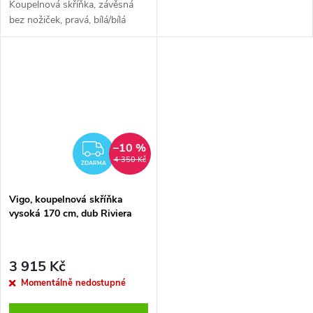
Koupelnová skříňka, závěsná
bez nožiček, pravá, bílá/bílá
–10 %
ZDARMA
4 350 Kč
ZDARMA
Vigo, koupelnová skříňka
vysoká 170 cm, dub Riviera
3 915 Kč
Momentálně nedostupné