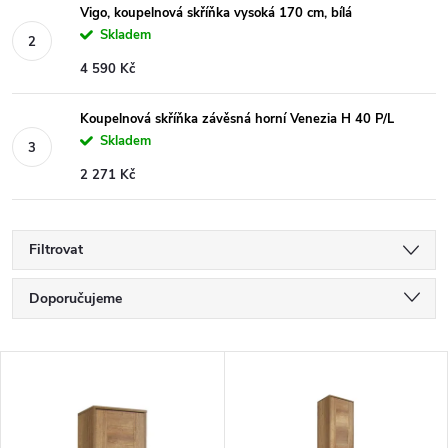
Vigo, koupelnová skříňka vysoká 170 cm, bílá
Skladem
4 590 Kč
Koupelnová skříňka závěsná horní Venezia H 40 P/L
Skladem
2 271 Kč
Filtrovat
Ř
Doporučujeme
a
Nejlevnější
V
Nejdražší
z
ý
Nejprodávanější