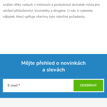
í
snášet vlhký vzduch v místnosti a poskytnout dostatek místa pro
p
uložení příslušenství, kosmetiky a drogerie. U nás si vyberete
nábytek, který splňuje všechny tyto náročné požadavky.
r
v
k
y
v
Mějte přehled o novinkách
ý
a slevách
Z
p
á
E-mail
ODEBÍRAT
i
p
s