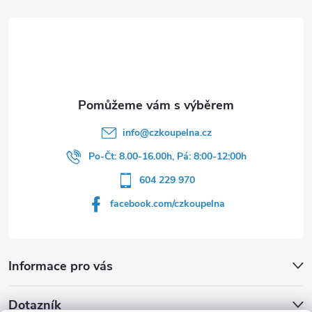
a
u
t
í
info
@
czkoupelna.cz
Po-Čt: 8.00-16.00h, Pá: 8:00-12:00h
604 229 970
facebook.com/czkoupelna
Informace pro vás
Dotazník