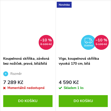
Novinka
–10 %
–10 %
ZDAR
8 100 Kč
5 100 Kč
ZDARMA
Koupelnová skříňka, závěsná
Vigo, koupelnová skříňka
bez nožiček, pravá, bílá/bílá
vysoká 170 cm, bílá
Rozměr
skříňky325x1630x330 mm
7 289 Kč
4 590 Kč
Momentálně nedostupné
Skladem
1 ks
DO KOŠÍKU
DO KOŠÍKU