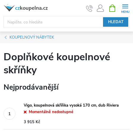
Přejít
NÁKUPNÍ
KOŠÍK
na
obsah
HLEDAT
KOUPELNOVÝ NÁBYTEK
Doplňkové koupelnové
skříňky
Nejprodávanější
Vigo, koupelnová skříňka vysoká 170 cm, dub Riviera
Momentálně nedostupné
3 915 Kč