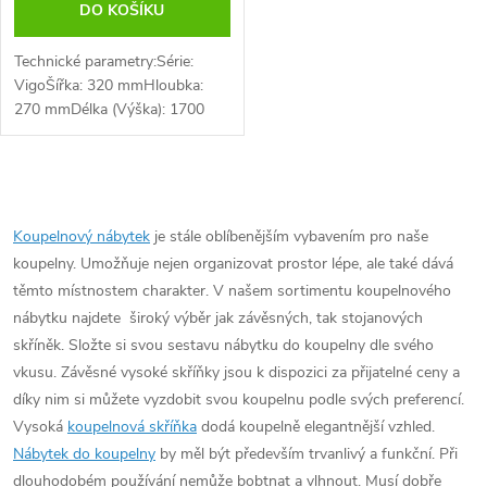
DO KOŠÍKU
Technické parametry:Série:
VigoŠířka: 320 mmHloubka:
270 mmDélka (Výška): 1700
mmBarva: Dub Riviera
O
v
Koupelnový nábytek
je stále oblíbenějším vybavením pro naše
koupelny. Umožňuje nejen organizovat prostor lépe, ale také dává
l
těmto místnostem charakter. V našem sortimentu koupelnového
á
nábytku najdete široký výběr jak závěsných, tak stojanových
skříněk. Složte si svou sestavu nábytku do koupelny dle svého
d
vkusu. Závěsné vysoké skříňky jsou k dispozici za přijatelné ceny a
díky nim si můžete vyzdobit svou koupelnu podle svých preferencí.
a
Vysoká
koupelnová skříňka
dodá koupelně elegantnější vzhled.
c
Nábytek do koupelny
by měl být především trvanlivý a funkční. Při
dlouhodobém používání nemůže bobtnat a vlhnout. Musí dobře