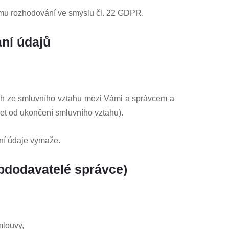
ímu rozhodování ve smyslu čl. 22 GDPR.
ní údajů
ích ze smluvního vztahu mezi Vámi a správcem a
let od ukončení smluvního vztahu).
ní údaje vymaže.
bdodavatelé správce)
mlouvy,