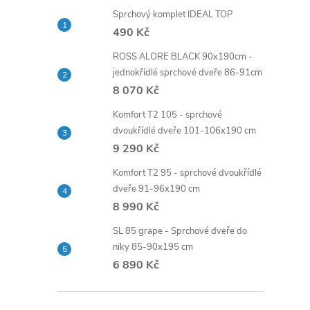
Sprchový komplet IDEAL TOP
490 Kč
ROSS ALORE BLACK 90x190cm -
jednokřídlé sprchové dveře 86-91cm
8 070 Kč
Komfort T2 105 - sprchové
dvoukřídlé dveře 101-106x190 cm
9 290 Kč
Komfort T2 95 - sprchové dvoukřídlé
dveře 91-96x190 cm
8 990 Kč
SL 85 grape - Sprchové dveře do
niky 85-90x195 cm
6 890 Kč