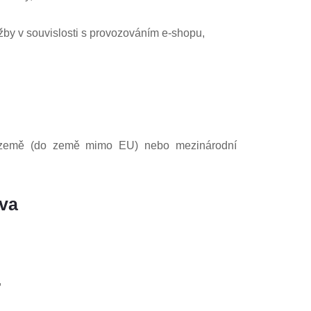
užby v souvislosti s provozováním e-shopu,
í země (do země mimo EU) nebo mezinárodní
va
,