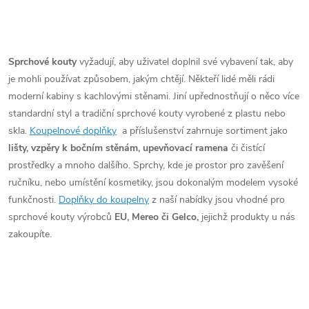
O
v
Sprchové kouty
vyžadují, aby uživatel doplnil své vybavení tak, aby
je mohli používat způsobem, jakým chtějí. Někteří lidé měli rádi
l
moderní kabiny s kachlovými stěnami. Jiní upřednostňují o něco více
á
standardní styl a tradiční sprchové kouty vyrobené z plastu nebo
skla.
Koupelnové doplňky
a příslušenství zahrnuje sortiment jako
d
lišty, vzpěry k bočním stěnám, upevňovací ramena
či čistící
prostředky a mnoho dalšího. Sprchy, kde je prostor pro zavěšení
a
ručníku, nebo umístění kosmetiky, jsou dokonalým modelem vysoké
c
funkčnosti.
Doplňky do koupelny
z naší nabídky jsou vhodné pro
sprchové kouty výrobců
EU, Mereo či Gelco,
jejichž produkty u nás
í
zakoupíte.
p
r