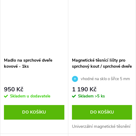
Madlo na sprchové dveře
Magnetické těsnící lišty pro
kovové - 1ks
sprchový kout / sprchové dveře
vhodné na sklo o šířce 5 mm
a 6 mm
950 Kč
1 190 Kč
Skladem u dodavatele
Skladem
>5 ks
DO KOŠÍKU
DO KOŠÍKU
Univerzální magnetické těsnění