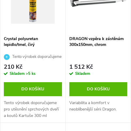
p
Abecedně
n
i
í
s
p
Crystal polyuretan
DRAGON vzpěra k zástěnám
lepidlo/tmel, čirý
300x150mm, chrom
p
r
Tento výrobek doporučujeme
r
pro utěsnění sprchových dveří a
210 Kč
1 512 Kč
o
koutů
Skladem
>5 ks
Skladem
o
d
DO KOŠÍKU
DO KOŠÍKU
d
u
Tento výrobek doporučujeme
Variabilita a komfort v
u
pro utěsnění sprchových dveří
neoblíbenější sérii Dragon.
k
a koutů Kartuše 300 ml
k