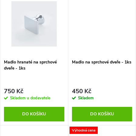
t
t
ů
ů
Madlo hranaté na sprchové
Madlo na sprchové dveře - 1ks
dveře - 1ks
750 Kč
450 Kč
Skladem u dodavatele
Skladem
DO KOŠÍKU
DO KOŠÍKU
Výhodná cena