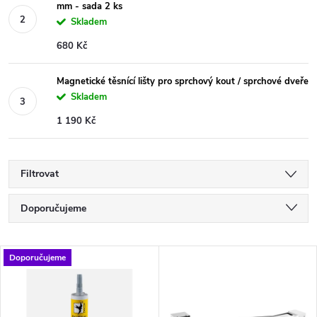
mm - sada 2 ks
Skladem
680 Kč
Magnetické těsnící lišty pro sprchový kout / sprchové dveře
Skladem
1 190 Kč
Filtrovat
Ř
Doporučujeme
a
Nejlevnější
V
Doporučujeme
Nejdražší
z
ý
Nejprodávanější
e