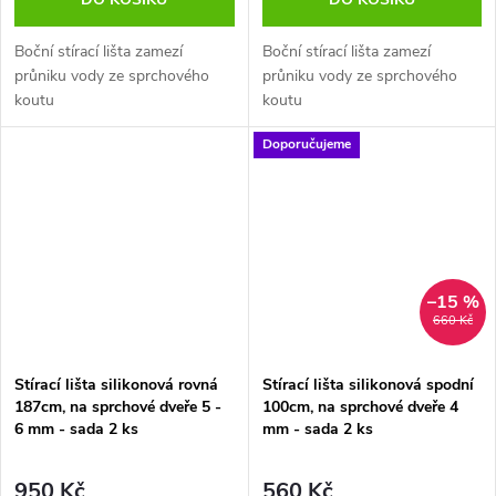
Boční stírací lišta zamezí
Boční stírací lišta zamezí
průniku vody ze sprchového
průniku vody ze sprchového
koutu
koutu
Doporučujeme
–15 %
660 Kč
Stírací lišta silikonová rovná
Stírací lišta silikonová spodní
187cm, na sprchové dveře 5 -
100cm, na sprchové dveře 4
6 mm - sada 2 ks
mm - sada 2 ks
950 Kč
560 Kč