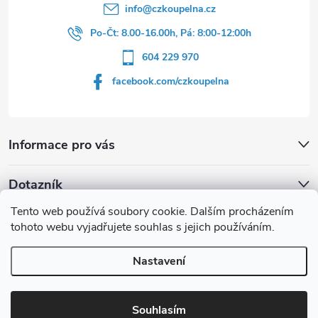
info
@
czkoupelna.cz
Po-Čt: 8.00-16.00h, Pá: 8:00-12:00h
604 229 970
facebook.com/czkoupelna
Informace pro vás
Dotazník
Tento web používá soubory cookie. Dalším procházením
Líbí se vám u sprchového koutu rám barvě
tohoto webu vyjadřujete souhlas s jejich používáním.
Počet hlasů:
149
Nastavení
Copyright 2026
czkoupelna.cz
. Všechna práva vyhrazena.
Souhlasím