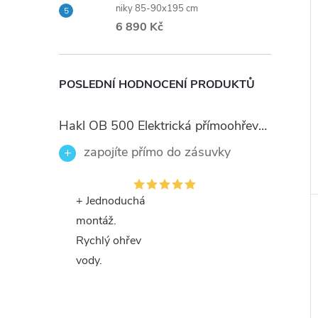
niky 85-90x195 cm
6 890 Kč
POSLEDNÍ HODNOCENÍ PRODUKTŮ
Hakl OB 500 Elektrická přímoohřevná vodovodní baterie, černé flexi ramínko
zapojíte přímo do zásuvky
+ Jednoduchá
montáž.
Rychlý ohřev
vody.