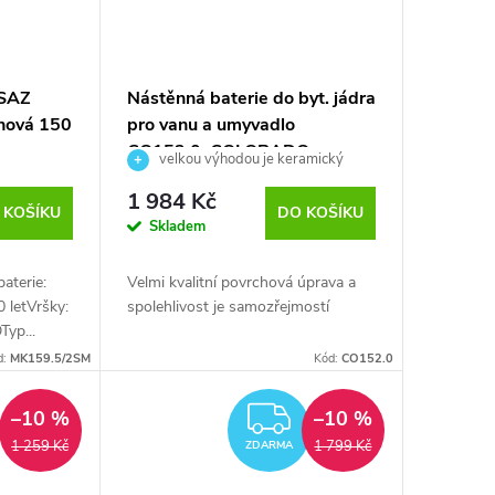
SAZ
Nástěnná baterie do byt. jádra
anová 150
pro vanu a umyvadlo
CO152.0, COLORADO
velkou výhodou je keramický
100mm
otočný přepínač
1 984 Kč
 KOŠÍKU
DO KOŠÍKU
Skladem
aterie:
Velmi kvalitní povrchová úprava a
 letVršky:
spolehlivost je samozřejmostí
yp...
d:
MK159.5/2SM
Kód:
CO152.0
ZDARMA
–10 %
–10 %
1 259 Kč
1 799 Kč
ZDARMA