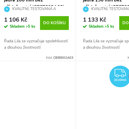
jádra 100 mm bez
jádra 150 mm bez
příslušenství (CBEE602A03)
příslušenství (CBEE6
KVALITNÍ, TESTOVANÁ A
KVALITNÍ, TESTOVAN
CENOVĚ PŘÍSTUPNÁ SÉRIE
CENOVĚ PŘÍSTUPNÁ SÉR
1 106 Kč
1 133 Kč
DO KOŠÍKU
DO
Skladem
>5 ks
Skladem
>5 ks
Řada Lila se vyznačuje spolehlivostí
Řada Lila se vyznačuje spo
a dlouhou životností
a dlouhou životností
Kód:
CBEE602A03
ZDARMA