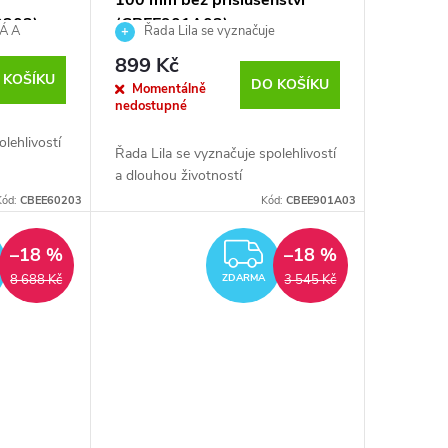
100 mm bez příslušenství
0203)
(CBEE901A03)
Á A
Řada Lila se vyznačuje
IE
spolehlivostí a dlouhou životností
899 Kč
 KOŠÍKU
DO KOŠÍKU
Momentálně
nedostupné
lehlivostí
Řada Lila se vyznačuje spolehlivostí
a dlouhou životností
Kód:
CBEE60203
Kód:
CBEE901A03
ZDARMA
ZDARMA
–18 %
–18 %
8 688 Kč
3 545 Kč
ZDARMA