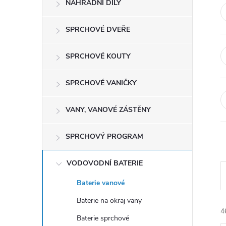
NÁHRADNÍ DÍLY
t
r
SPRCHOVÉ DVEŘE
a
SPRCHOVÉ KOUTY
n
SPRCHOVÉ VANIČKY
n
VANY, VANOVÉ ZÁSTĚNY
í
SPRCHOVÝ PROGRAM
p
VODOVODNÍ BATERIE
a
Baterie vanové
Baterie na okraj vany
n
4
Baterie sprchové