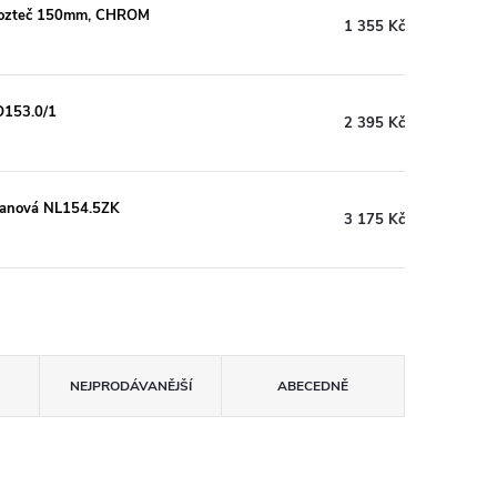
, rozteč 150mm, CHROM
1 355 Kč
O153.0/1
2 395 Kč
 vanová NL154.5ZK
3 175 Kč
NEJPRODÁVANĚJŠÍ
ABECEDNĚ