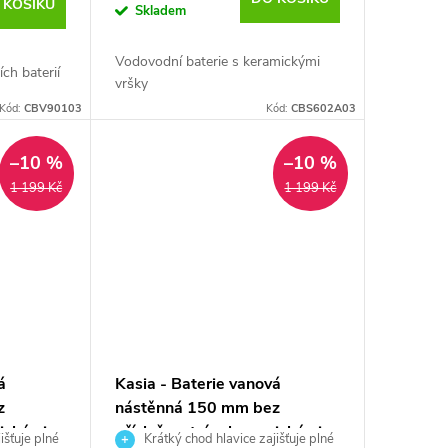
 KOŠÍKU
Skladem
Vodovodní baterie s keramickými
ch baterií
vršky
Kód:
CBV90103
Kód:
CBS602A03
–10 %
–10 %
1 199 Kč
1 199 Kč
á
Kasia - Baterie vanová
z
nástěnná 150 mm bez
mickými
příslušenství, s keramickými
išťuje plné
Krátký chod hlavice zajišťuje plné