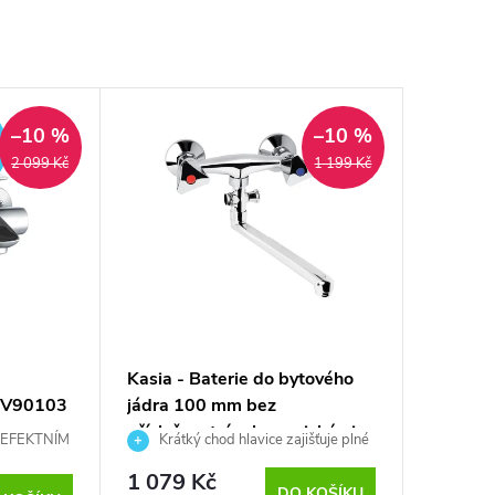
ZDARMA
–10 %
–10 %
2 099 Kč
1 199 Kč
Kasia - Baterie do bytového
BV90103
jádra 100 mm bez
příslušenství, s keramickými
 EFEKTNÍM
Krátký chod hlavice zajišťuje plné
vršky (CBS602A03)
otevření pootočením o 90°
1 079 Kč
DO KOŠÍKU