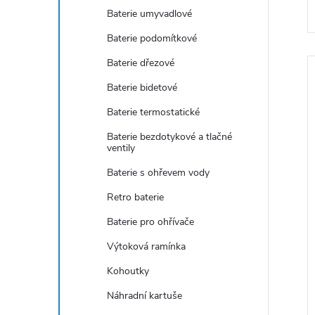
e
Baterie umyvadlové
Baterie podomítkové
l
Baterie dřezové
Baterie bidetové
í
Baterie termostatické
Baterie bezdotykové a tlačné
ventily
i
Baterie s ohřevem vody
Retro baterie
Baterie pro ohřívače
Výtoková ramínka
Kohoutky
Náhradní kartuše