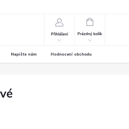
ODMÍNKY
Moje objednávka
NÁKUPNÍ
KOŠÍK
Prázdný košík
Přihlášení
Napište nám
Hodnocení obchodu
SPRCHOVÉ
ové