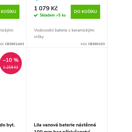
vršky (CBS90103)
otevření pootočením o 90°
1 079 Kč
 KOŠÍKU
DO KOŠÍKU
Skladem
>5 ks
mickými
Vodovodní baterie s keramickými
vršky
ód:
CBS901A03
Kód:
CBS90103
–10 %
1 259 Kč
do byt.
Lila vanová baterie nástěnná