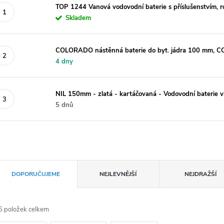
TOP 1244 Vanová vodovodní baterie s příslušenstvím
Skladem
COLORADO nástěnná baterie do byt. jádra 100 mm, C
4 dny
NIL 150mm - zlatá - kartáčovaná - Vodovodní baterie
5 dnů
Ř
DOPORUČUJEME
NEJLEVNĚJŠÍ
NEJDRAŽŠÍ
a
6
položek celkem
z