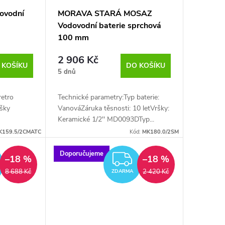
ovodní
MORAVA STARÁ MOSAZ
Vodovodní baterie sprchová
100 mm
2 906 Kč
 KOŠÍKU
DO KOŠÍKU
5 dnů
retro
Technické parametry:Typ baterie:
ršky
VanováZáruka těsnosti: 10 letVršky:
Keramické 1/2'' MD0093DTyp...
K159.5/2CMATC
Kód:
MK180.0/2SM
Doporučujeme
ZDARMA
ZDARMA
–18 %
–18 %
8 688 Kč
2 420 Kč
ZDARMA