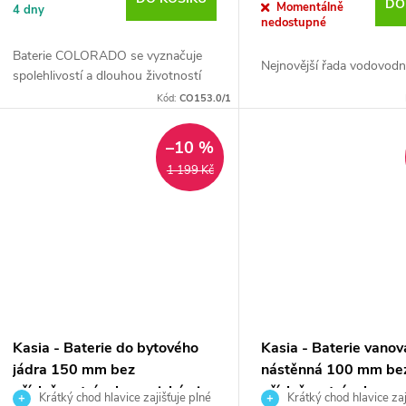
o
DO
Momentálně
4 dny
nedostupné
t
d
Baterie COLORADO se vyznačuje
Nejnovější řada vodovodní
ů
spolehlivostí a dlouhou životností
u
Kód:
CO153.0/1
k
–10 %
t
1 199 Kč
ů
Kasia - Baterie do bytového
Kasia - Baterie vanov
jádra 150 mm bez
nástěnná 100 mm be
příslušenství, s keramickými
příslušenství, s kera
Krátký chod hlavice zajišťuje plné
Krátký chod hlavice zaj