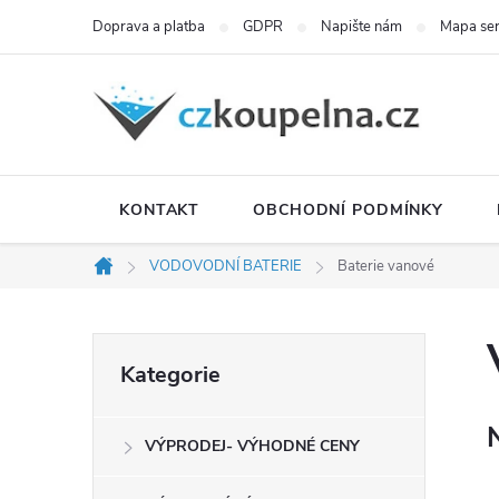
Přejít
Doprava a platba
GDPR
Napište nám
Mapa se
na
obsah
KONTAKT
OBCHODNÍ PODMÍNKY
VODOVODNÍ BATERIE
Baterie vanové
Domů
P
Přeskočit
Kategorie
kategorie
o
VÝPRODEJ- VÝHODNÉ CENY
s