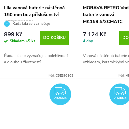
Lila vanová baterie nástěnná
MORAVA RETRO Vod
150 mm bez příslušenství
baterie vanová
(CBEE90103)
MK159.5/2CMATC
Řada Lila se vyznačuje
spolehlivostí a dlouhou životností
899 Kč
7 124 Kč
DO KOŠÍKU
DO
Skladem
>5 ks
4 dny
Řada Lila se vyznačuje spolehlivostí
Vanová nástěnná baterie 
a dlouhou životností
vzhledem, keramickými v
Kód:
CBEE90103
Kód:
M
ZDARMA
ZDARMA
ZDARMA