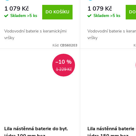
vršky (CBS60203)
vršky (CBS901A03)
otevření pootočením o 90°
otevření pootočením o 90°
1 079 Kč
1 079 Kč
DO KOŠÍKU
DO
Skladem
>5 ks
Skladem
>5 ks
Vodovodní baterie s keramickými
Vodovodní baterie s kera
vršky
vršky
Kód:
CBS60203
K
–10 %
1 229 Kč
Lila nástěnná baterie do byt.
Lila nástěnná baterie 