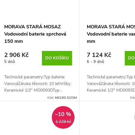
MORAVA STARÁ MOSAZ
MORAVA STARÁ MO
Vodovodní baterie sprchová
Vodovodní baterie v
150 mm
mm
2 906 Kč
7 124 Kč
DO KOŠÍKU
DO
5 dnů
6 - 9 dnů
Technické parametry:Typ baterie:
Technické parametry:Typ b
VanováZáruka těsnosti: 10 letVršky:
VanováZáruka těsnosti: 10
Keramické 1/2'' MD0093DTyp...
Keramické 1/2'' MD0093DT
Kód:
MK180.5/2SM
Kó
–10 %
1 229 Kč