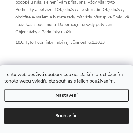
podobě u Nás, ale není Vám přístupná. Vždy však tyto
Podmínky a potvrzení Objednávky se shrnutím Objednávky
obdržíte e-mailem a budete tedy mít vždy přístup ke Smlouvě
i bez Naší součinnosti. Doporučujeme vždy potvrzení
Objednávky a Podmínky uložit.
10.6.
Tyto Podmínky nabývají účinnosti 6.1.2023
Tento web používá soubory cookie. Dalším procházením
tohoto webu vyjadřujete souhlas s jejich používáním.
Mějte přehled o novinkách
a slevách
Z
Nastavení
á
E-mail
ODEBÍRAT
Souhlasím
p