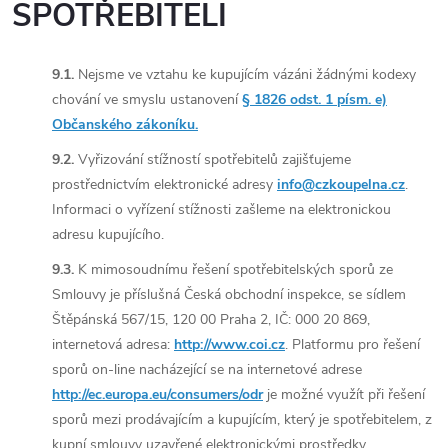
SPOTŘEBITELI
9.1.
Nejsme ve vztahu ke kupujícím vázáni žádnými kodexy
chování ve smyslu ustanovení
§ 1826 odst. 1 písm. e)
Občanského zákoníku.
9.2.
Vyřizování stížností spotřebitelů zajišťujeme
prostřednictvím elektronické adresy
info@czkoupelna.cz
.
Informaci o vyřízení stížnosti zašleme na elektronickou
adresu kupujícího.
9.3.
K mimosoudnímu řešení spotřebitelských sporů ze
Smlouvy je příslušná Česká obchodní inspekce, se sídlem
Štěpánská 567/15, 120 00 Praha 2, IČ: 000 20 869,
internetová adresa:
http://www.coi.cz
. Platformu pro řešení
sporů on-line nacházející se na internetové adrese
http://ec.europa.eu/consumers/odr
je možné využít při řešení
sporů mezi prodávajícím a kupujícím, který je spotřebitelem, z
kupní smlouvy uzavřené elektronickými prostředky.