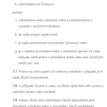
odstoupení od Smlouvy,
jestliže:
odmítneme vadu odstranit nebo ji neodstraníme v
souladu s právními předpisy;
se vada projeví opakovaně,
je vada podstatným porušením Smlouvy; nebo
je z našeho prohlášení nebo z okolností zjevné, že vada
nebude odstraněna v přiměřené době nebo bez značných
obtíží pro Vás.
7.7.
Právo na odstoupení od Smlouvy nenáleží v případě, je-li
vada Zboží nevýznamná.
7.8.
V případě, že jste si vadu na Zboží způsobili sami, práva z
vadného plnění Vám nenáleží.
7.9.
Vadou Zboží není opotřebení Zboží způsobené jeho
obvyklým užíváním nebo u použitého Zboží opotřebení