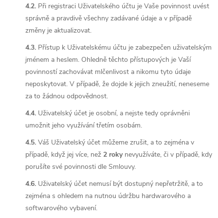
4.2.
Při registraci Uživatelského účtu je Vaše povinnost uvést
správně a pravdivě všechny zadávané údaje a v případě
změny je aktualizovat.
4.3.
Přístup k Uživatelskému účtu je zabezpečen uživatelským
jménem a heslem. Ohledně těchto přístupových je Vaší
povinností zachovávat mlčenlivost a nikomu tyto údaje
neposkytovat. V případě, že dojde k jejich zneužití, neneseme
za to žádnou odpovědnost.
4.4.
Uživatelský účet je osobní, a nejste tedy oprávněni
umožnit jeho využívání třetím osobám.
4.5.
Váš Uživatelský účet můžeme zrušit, a to zejména v
případě, když jej více, než
2 roky
nevyužíváte, či v případě, kdy
porušíte své povinnosti dle Smlouvy.
4.6.
Uživatelský účet nemusí být dostupný nepřetržitě, a to
zejména s ohledem na nutnou údržbu hardwarového a
softwarového vybavení.