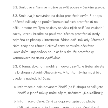
3.1.
Smlouvu s Námi je možné uzavřít pouze v českém jazyce.
3.2.
Smlouva je uzavírána na dálku prostřednictvím E-shopu,
přičemž náklady na použití komunikačních prostředků na
dálku hradíte Vy. Tyto náklady se však nijak neliší od základní
sazby, kterou hradíte za používání těchto prostředků (tedy
zejména za přístup k internetu), žádné další náklady účtované
Námi tedy nad rámec Celkové ceny nemusíte očekávat.
Odesláním Objednávky souhlasíte s tím, že prostředky
komunikace na dálku využíváme.
3.3.
K tomu, abychom mohli Smlouvu uzavřít, je třeba, abyste
na E-shopu vytvořili Objednávku. V tomto návrhu musí být
uvedeny následující údaje:
Informace o nakupovaném Zboží (na E-shopu označujete
Zboží, o jehož nákup máte zájem, tlačítkem
„Do košíku“
);
Informace o Ceně, Ceně za dopravu, způsobu platby
Celkové ceny a požadovaném způsobu doručení Zboží;