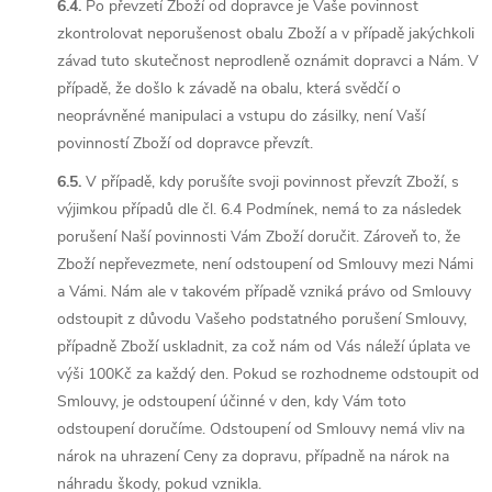
6.4.
Po převzetí Zboží od dopravce je Vaše povinnost
zkontrolovat neporušenost obalu Zboží a v případě jakýchkoli
závad tuto skutečnost neprodleně oznámit dopravci a Nám. V
případě, že došlo k závadě na obalu, která svědčí o
neoprávněné manipulaci a vstupu do zásilky, není Vaší
povinností Zboží od dopravce převzít.
6.5.
V případě, kdy porušíte svoji povinnost převzít Zboží, s
výjimkou případů dle čl. 6.4 Podmínek, nemá to za následek
porušení Naší povinnosti Vám Zboží doručit. Zároveň to, že
Zboží nepřevezmete, není odstoupení od Smlouvy mezi Námi
a Vámi. Nám ale v takovém případě vzniká právo od Smlouvy
odstoupit z důvodu Vašeho podstatného porušení Smlouvy,
případně Zboží uskladnit, za což nám od Vás náleží úplata ve
výši 100Kč za každý den. Pokud se rozhodneme odstoupit od
Smlouvy, je odstoupení účinné v den, kdy Vám toto
odstoupení doručíme. Odstoupení od Smlouvy nemá vliv na
nárok na uhrazení Ceny za dopravu, případně na nárok na
náhradu škody, pokud vznikla.