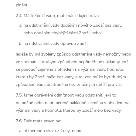
plnění.
7.4.
Má-li Zboží vadu, máte následující práva:
na odstranění vady dodáním nového Zboží bez vady,
nebo dodáním chybějící části Zboží; nebo
na odstranění vady opravou Zboží,
ledaže by byl zvolený způsob odstranění vady nemožný nebo
ve srovnání s druhým způsobem nepřiměřeně nákladný, což
se posoudí zejména s ohledem na význam vady, hodnotu,
kterou by Zboží mělo bez vady, a to, zda může být druhým
způsobem vada odstraněna bez značných obtíží pro vás.
7.5.
Jsme oprávněni odmítnout vadu odstranit, je-li to
nemožné nebo nepřiměřeně nákladné zejména s ohledem na
význam vady a hodnotu, kterou by Zboží mělo bez vady.
7.6.
Dále máte právo na:
přiměřenou slevu z Ceny; nebo