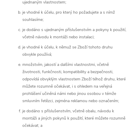
ujednaným vlastnostem;
je vhodné k účelu, pro který ho požadujete a s nímž
souhlasíme;
je dodáno s ujednaným příslušenstvím a pokyny k použití,
včetně návodu k montáži nebo instalaci;
je vhodné k účelu, k němuž se Zboží tohoto druhu
obvykle používá;
množstvím, jakostí a dalšími vlastnostmi, včetně
životnosti, funkčnosti, kompatibility a bezpečnosti,
odpovídá obvyklým vlastnostem Zboží téhož druhu, které
můžete rozumně očekávat, i s ohledem na veřejná
prohlášení učiněná námi nebo jinou osobou v témže
smluvním řetězci, zejména reklamou nebo označením;
je dodáno s příslušenstvím, včetně obalu, návodu k
montáži a jiných pokynů k použití, které můžete rozumně
očekávat; a