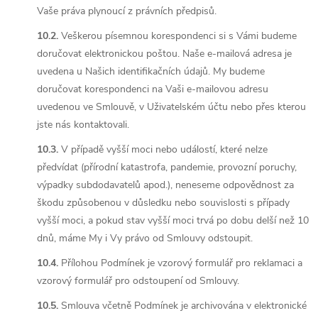
Vaše práva plynoucí z právních předpisů.
10.2.
Veškerou písemnou korespondenci si s Vámi budeme
doručovat elektronickou poštou. Naše e-mailová adresa je
uvedena u Našich identifikačních údajů. My budeme
doručovat korespondenci na Vaši e-mailovou adresu
uvedenou ve Smlouvě, v Uživatelském účtu nebo přes kterou
jste nás kontaktovali.
10.3.
V případě vyšší moci nebo událostí, které nelze
předvídat (přírodní katastrofa, pandemie, provozní poruchy,
výpadky subdodavatelů apod.), neneseme odpovědnost za
škodu způsobenou v důsledku nebo souvislosti s případy
vyšší moci, a pokud stav vyšší moci trvá po dobu delší než 10
dnů, máme My i Vy právo od Smlouvy odstoupit.
10.4.
Přílohou Podmínek je vzorový formulář pro reklamaci a
vzorový formulář pro odstoupení od Smlouvy.
10.5.
Smlouva včetně Podmínek je archivována v elektronické