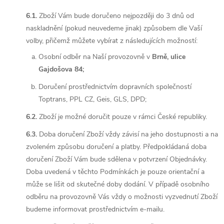
6.1.
Zboží Vám bude doručeno nejpozději do 3 dnů od
naskladnění (pokud neuvedeme jinak) způsobem dle Vaší
volby, přičemž můžete vybírat z následujících možností:
Osobní odběr na Naší provozovně v
Brně, ulice
Gajdošova 84;
Doručení prostřednictvím dopravních společností
Toptrans, PPL CZ, Geis, GLS, DPD;
6.2.
Zboží je možné doručit pouze v rámci České republiky.
6.3.
Doba doručení Zboží vždy závisí na jeho dostupnosti a na
zvoleném způsobu doručení a platby. Předpokládaná doba
doručení Zboží Vám bude sdělena v potvrzení Objednávky.
Doba uvedená v těchto Podmínkách je pouze orientační a
může se lišit od skutečné doby dodání. V případě osobního
odběru na provozovně Vás vždy o možnosti vyzvednutí Zboží
budeme informovat prostřednictvím e-mailu.