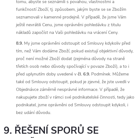
tomu, abyste se seznámili s povahou, vlastnostmi a
funkčností Zboží, tj. způsobem, jakým byste se se Zbožím
seznamovali v kamenné prodejně. V případě, že jsme Vám
ještě nevrátili Cenu, jsme oprávněni pohledávku z titulu
nákladů započíst na Vaši pohledávku na vrácení Ceny.
8.9.
My jsme oprávněni odstoupit od Smlouvy kdykoliv před
tím, než Vám dodáme Zboží, pokud existují objektivní důvody,
proč není možné Zboží dodat (zejména důvody na straně
třetích osob nebo důvody spočívající v povaze Zboží), a to i
před uplynutím doby uvedené v
čl. 6.9.
Podmínek. Můžeme
také od Smlouvy odstoupit, pokud je zjevné, že jste uvedli v
Objednávce záměrně nesprávné informace. V případě, že
nakupujete zboží v rámci své podnikatelské činnosti, tedy jako
podnikatel, jsme oprávněni od Smlouvy odstoupit kdykoli, i
bez udání důvodu.
9. ŘEŠENÍ SPORŮ SE