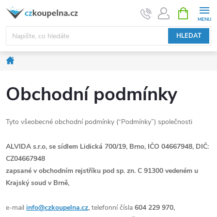
Přejít
NÁKUPNÍ
KOŠÍK
na
obsah
HLEDAT
Domů
Obchodní podmínky
Tyto všeobecné obchodní podmínky (“Podmínky”) společnosti
ALVIDA s.r.o, se sídlem Lidická 700/19, Brno, IČO 04667948, DIČ:
CZ04667948
zapsané v obchodním rejstříku pod sp. zn. C 91300 vedeném u
Krajský soud v Brně,
e-mail
info@czkoupelna.cz
,
telefonní čísla
604 229 970,