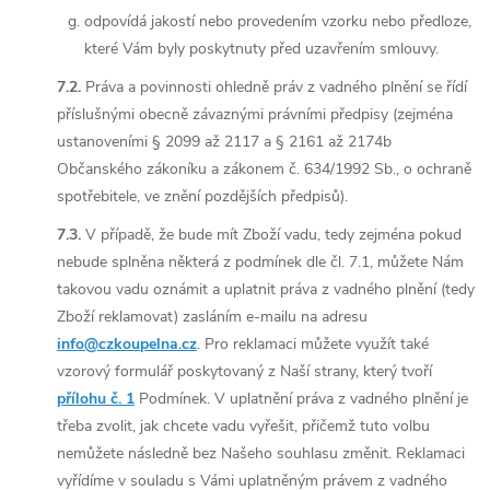
odpovídá jakostí nebo provedením vzorku nebo předloze,
které Vám byly poskytnuty před uzavřením smlouvy.
7.2.
Práva a povinnosti ohledně práv z vadného plnění se řídí
příslušnými obecně závaznými právními předpisy (zejména
ustanoveními § 2099 až 2117 a § 2161 až 2174b
Občanského zákoníku a zákonem č. 634/1992 Sb., o ochraně
spotřebitele, ve znění pozdějších předpisů).
7.3.
V případě, že bude mít Zboží vadu, tedy zejména pokud
nebude splněna některá z podmínek dle čl. 7.1, můžete Nám
takovou vadu oznámit a uplatnit práva z vadného plnění (tedy
Zboží reklamovat) zasláním e-mailu na adresu
info@czkoupelna.cz
. Pro reklamaci můžete využít také
vzorový formulář poskytovaný z Naší strany, který tvoří
přílohu č. 1
Podmínek. V uplatnění práva z vadného plnění je
třeba zvolit, jak chcete vadu vyřešit, přičemž tuto volbu
nemůžete následně bez Našeho souhlasu změnit. Reklamaci
vyřídíme v souladu s Vámi uplatněným právem z vadného