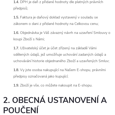
1.4.
DPH je daň z přidané hodnoty dle platných právních
předpisů;
1.5.
Faktura je daňový doklad vystavený v souladu se
zákonem o dani z přidané hodnoty na Celkovou cenu;
1.6.
Objednávka je Váš závazný návrh na uzavření Smlouvy o
koupi Zboží s Námi;
1.7.
Uživatelský účet je účet zřízený na základě Vámi
sdělených údajů, jež umožňuje uchování zadaných údajů a
uchovávání historie objednaného Zboží a uzavřených Smluv;
1.8.
Vy jste osoba nakupující na Našem E-shopu, právními
předpisy označovaná jako kupující;
1.9.
Zboží je vše, co můžete nakoupit na E-shopu.
2. OBECNÁ USTANOVENÍ A
POUČENÍ