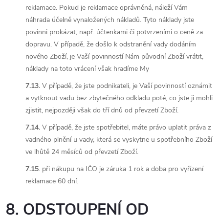
reklamace. Pokud je reklamace oprávněná, náleží Vám
náhrada účelně vynaložených nákladů. Tyto náklady jste
povinni prokázat, např. účtenkami či potvrzeními o ceně za
dopravu. V případě, že došlo k odstranění vady dodáním
nového Zboží, je Vaší povinností Nám původní Zboží vrátit,
náklady na toto vrácení však hradíme My
7.13.
V případě, že jste podnikateli, je Vaší povinností oznámit
a vytknout vadu bez zbytečného odkladu poté, co jste ji mohli
zjistit, nejpozději však do tří dnů od převzetí Zboží.
7.14.
V případě, že jste spotřebitel, máte právo uplatit práva z
vadného plnění u vady, která se vyskytne u spotřebního Zboží
ve lhůtě 24 měsíců od převzetí Zboží.
7.15
. při nákupu na IČO je záruka 1 rok a doba pro vyřízení
reklamace 60 dní.
8. ODSTOUPENÍ OD