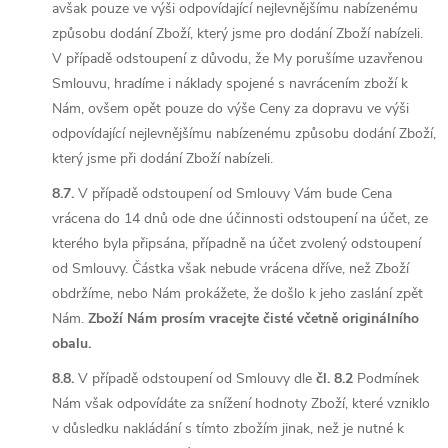
avšak pouze ve výši odpovídající nejlevnějšímu nabízenému
způsobu dodání Zboží, který jsme pro dodání Zboží nabízeli.
V případě odstoupení z důvodu, že My porušíme uzavřenou
Smlouvu, hradíme i náklady spojené s navrácením zboží k
Nám, ovšem opět pouze do výše Ceny za dopravu ve výši
odpovídající nejlevnějšímu nabízenému způsobu dodání Zboží,
který jsme při dodání Zboží nabízeli.
8.7.
V případě odstoupení od Smlouvy Vám bude Cena
vrácena do 14 dnů ode dne účinnosti odstoupení na účet, ze
kterého byla připsána, případně na účet zvolený odstoupení
od Smlouvy. Částka však nebude vrácena dříve, než Zboží
obdržíme, nebo Nám prokážete, že došlo k jeho zaslání zpět
Nám.
Zboží Nám prosím vracejte čisté včetně originálního
obalu.
8.8.
V případě odstoupení od Smlouvy dle
čl. 8.2
Podmínek
Nám však odpovídáte za snížení hodnoty Zboží, které vzniklo
v důsledku nakládání s tímto zbožím jinak, než je nutné k