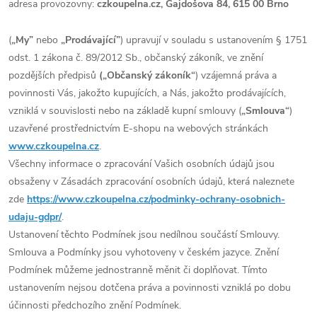
adresa provozovny:
czkoupelna.cz, Gajdošova 84, 615 00 Brno
(
„My”
nebo
„Prodávající”
) upravují v souladu s ustanovením § 1751
odst. 1 zákona č. 89/2012 Sb., občanský zákoník, ve znění
pozdějších předpisů
(„Občanský zákoník“
) vzájemná práva a
povinnosti Vás, jakožto kupujících, a Nás, jakožto prodávajících,
vzniklá v souvislosti nebo na základě kupní smlouvy (
„Smlouva“
)
uzavřené prostřednictvím E-shopu na webových stránkách
www.czkoupelna.cz
.
Všechny informace o zpracování Vašich osobních údajů jsou
obsaženy v Zásadách zpracování osobních údajů, která naleznete
zde
https://www.czkoupelna.cz/podminky-ochrany-osobnich-
udaju-gdpr/
.
Ustanovení těchto Podmínek jsou nedílnou součástí Smlouvy.
Smlouva a Podmínky jsou vyhotoveny v českém jazyce. Znění
Podmínek můžeme jednostranně měnit či doplňovat. Tímto
ustanovením nejsou dotčena práva a povinnosti vzniklá po dobu
účinnosti předchozího znění Podmínek.