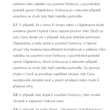
zašleme Vám nabídku na uzavření Smlouvy v pozměněné
podobě oproti Objednávce. Smlouva je v takovém případě
uzavřena ve chvíli, kdy Naši nabídku potvrdíte.
3.7.
V případě, že v rámci E-shopu nebo v Objednávce bude
uvedena zjevně chybná Cena, nejsme povinni Vám Zboží za
tuto Cenu dodat ani v případě, kdy jste obdrželi potvrzení
Objednávky, a tedy došlo k uzavření Smlouvy. V takové
situaci Vás budeme bezodkladně kontaktovat a zašleme Vám
nabídku na uzavření nové Smlouvy v pozměněné podobě
oproti Objednávce. Nová Smlouva je v takovém případě
uzavřena ve chvíli, kdy Naši nabídku potvrdíte. Za zjevnou
chybu v Ceně se považuje například situace, kdy Cena
neodpovídá obvyklé ceně u jiných prodejců nebo chybí či
přebývá cifra.
3.8.
V případě, kdy dojde k uzavření Smlouvy, Vám vzniká
závazek k zaplacení Celkové ceny.
3.9.
V případě, že máte zřízen „Uživatelský účet/Registraci“,