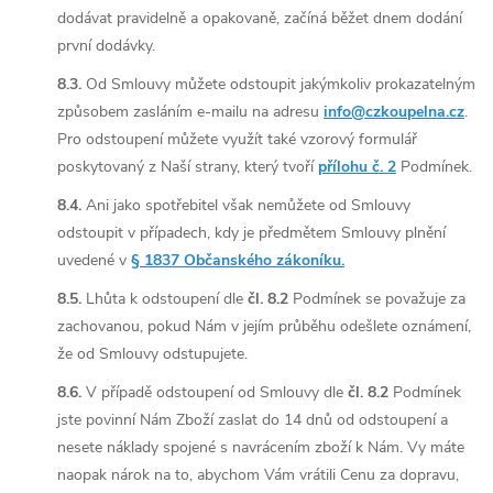
dodávat pravidelně a opakovaně, začíná běžet dnem dodání
první dodávky.
8.3.
Od Smlouvy můžete odstoupit jakýmkoliv prokazatelným
způsobem zasláním e-mailu na adresu
info@czkoupelna.cz
.
Pro odstoupení můžete využít také vzorový formulář
poskytovaný z Naší strany, který tvoří
přílohu č. 2
Podmínek.
8.4.
Ani jako spotřebitel však nemůžete od Smlouvy
odstoupit v případech, kdy je předmětem Smlouvy plnění
uvedené v
§ 1837 Občanského zákoníku.
8.5.
Lhůta k odstoupení dle
čl. 8.2
Podmínek se považuje za
zachovanou, pokud Nám v jejím průběhu odešlete oznámení,
že od Smlouvy odstupujete.
8.6.
V případě odstoupení od Smlouvy dle
čl. 8.2
Podmínek
jste povinní Nám Zboží zaslat do 14 dnů od odstoupení a
nesete náklady spojené s navrácením zboží k Nám. Vy máte
naopak nárok na to, abychom Vám vrátili Cenu za dopravu,