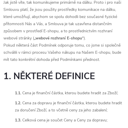
Jak jistě víte, tak komunikujeme primárně na dálku. Proto i pro naši
Smlouvu platí, že jsou použity prostředky komunikace na dálku,
které umožňují, abychom se spolu dohodli bez současné fyzické
přítomnosti Nás a Vás, a Smlouva je tak uzavřena distančním
způsobem v prostředí E-shopu, a to prostřednictvím rozhraní
webové stránky (
„webové rozhraní E-shopu“
).
Pokud některá část Podmínek odporuje tomu, co jsme si společně
schválili v rámci procesu Vašeho nákupu na Našem E-shopu, bude
mít tato konkrétní dohoda před Podmínkami přednost.
1. NĚKTERÉ DEFINICE
1.1.
Cena je finanční částka, kterou budete hradit za Zboží;
1.2.
Cena za dopravu je finanční částka, kterou budete hradit
za doručení Zboží, a to včetně ceny za jeho zabalení;
1.3.
Celková cena je součet Ceny a Ceny za dopravu;