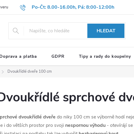
Po-Čt: 8.00-16.00h, Pá: 8:00-12:00h
rveru
Hodnocení obchodu
Reklamační formulář
OBCHODNÍ P
HLEDAT
Doprava a platba
GDPR
Tipy a rady do koupelny
Dvoukřídlé dveře 100 cm
Dvoukřídlé sprchové d
prchové dvoukřídlé dveře
do niky 100 cm se výborně hodí nej
le i do větších prostor pro svoji
nespornou výhodu
- otevírájí se
ři instalaci na podlahu tak lze vytvořit
bezbarierový kout.