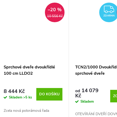
–20 %
10 556 Kč
ZDARMA
Sprchové dveře dvoukřídlé
TCN2/1000 Dvoukříd
100 cm LLDO2
sprchové dveře
14 079
8 444 Kč
od
DO KOŠÍKU
Kč
Z
Skladem
>5 ks
Skladem
Zcela nová polorámová řada
OTEVÍRÁNÍ DVEŘÍ DOVN