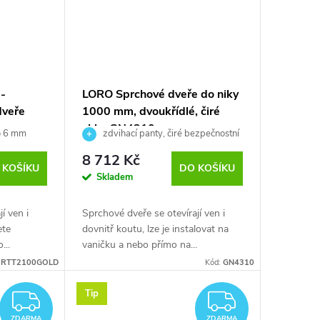
 -
LORO Sprchové dveře do niky
dveře
1000 mm, dvoukřídlé, čiré
sklo, GN4310
lo 6 mm
zdvihací panty, čiré bezpečnostní
sklo
8 712 Kč
 KOŠÍKU
DO KOŠÍKU
Skladem
í ven i
Sprchové dveře se otevírají ven i
ete
dovnitř koutu, lze je instalovat na
...
vaničku a nebo přímo na...
RTT2100GOLD
Kód:
GN4310
Tip
ZDARMA
ZDARM
ZDARMA
ZDARMA