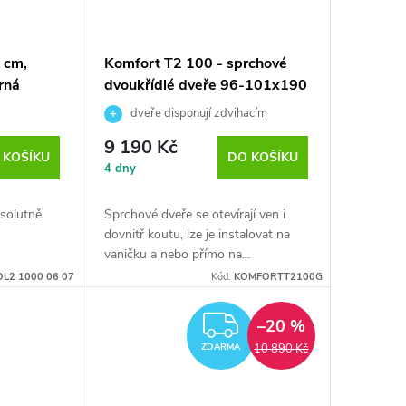
 cm,
Komfort T2 100 - sprchové
rná
dvoukřídlé dveře 96-101x190
cm
dveře disponují zdvihacím
pantem, grepové bezpečnostní sklo 6
9 190 Kč
mm
 KOŠÍKU
DO KOŠÍKU
4 dny
solutně
Sprchové dveře se otevírají ven i
dovnitř koutu, lze je instalovat na
vaničku a nebo přímo na...
OL2 1000 06 07
Kód:
KOMFORTT2100G
ZDARMA
–20 %
10 890 Kč
ZDARMA