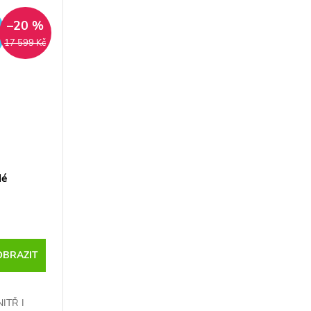
ZDARMA
–20 %
17 599 Kč
lé
OBRAZIT
ITŘ I