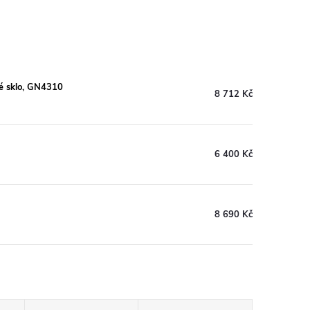
ré sklo, GN4310
8 712 Kč
6 400 Kč
8 690 Kč