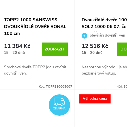
TOPP2 1000 SANSWISS
Dvoukřídlé dveře 100
DVOUKŘÍDLÉ DVEŘE RONAL
SOL2 1000 06 07, če
100 cm
matná/sklo
otevírání dovnitř i ven
11 384 Kč
12 516 Kč
ZOBRAZIT
DO
15 - 20 dnů
15 - 20 dnů
Sprchové dveře TOPP2 jdou otvírát
Nespornou výhodou je ab
dovnitř i ven.
bezbariérový vstup.
Kód:
TOPP210005007
Kód:
S
Výhodná cena
ZDARMA
ZDARMA