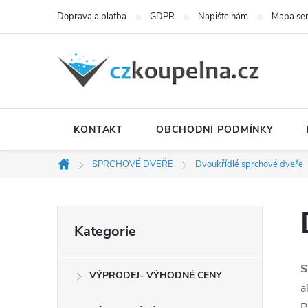
Přejít
Doprava a platba
GDPR
Napište nám
Mapa se
na
obsah
KONTAKT
OBCHODNÍ PODMÍNKY
SPRCHOVÉ DVEŘE
Dvoukřídlé sprchové dveře
Domů
P
Přeskočit
Kategorie
kategorie
o
S
VÝPRODEJ- VÝHODNÉ CENY
s
a
P