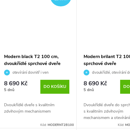
Modern black T2 100 cm,
Modern brilant T2 1
dvoukřídlé sprchové dveře
sprchové dveře
otevírání dovnitř i ven
dvoukřídlé, otevírání d
8 690 Kč
8 690 Kč
DO KOŠÍKU
DO
5 dnů
5 dnů
Dvoukřídlé dveře s kvalitním
Dvoukřídlé dveře do sprc
zdvihovým mechanismem
s kvalitním zdvihovým
mechanismem a otevíráním
ven
Kód:
MODERNT2B100
Kód:
MO