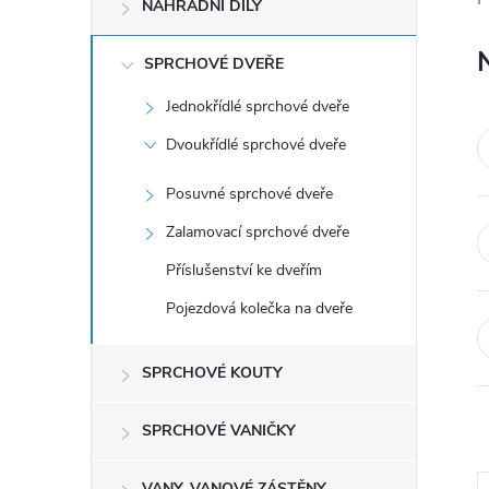
NÁHRADNÍ DÍLY
t
r
SPRCHOVÉ DVEŘE
Jednokřídlé sprchové dveře
a
Dvoukřídlé sprchové dveře
n
Posuvné sprchové dveře
n
Zalamovací sprchové dveře
Příslušenství ke dveřím
í
Pojezdová kolečka na dveře
p
SPRCHOVÉ KOUTY
a
SPRCHOVÉ VANIČKY
n
VANY, VANOVÉ ZÁSTĚNY