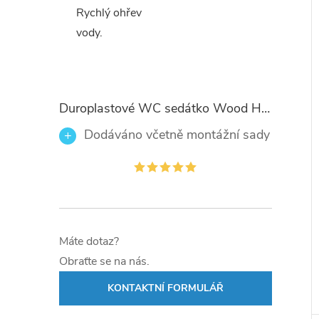
Rychlý ohřev
vody.
Duroplastové WC sedátko Wood Heart 82377 se zpomalovacím mechanismem SOFT-CLOSE
Dodáváno včetně montážní sady
Máte dotaz?
Obraťte se na nás.
KONTAKTNÍ FORMULÁŘ