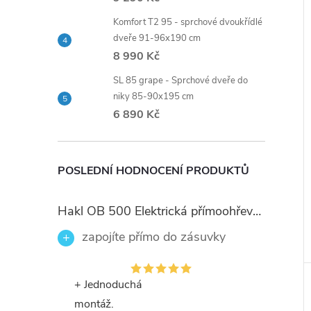
Komfort T2 95 - sprchové dvoukřídlé
dveře 91-96x190 cm
8 990 Kč
SL 85 grape - Sprchové dveře do
niky 85-90x195 cm
6 890 Kč
POSLEDNÍ HODNOCENÍ PRODUKTŮ
Hakl OB 500 Elektrická přímoohřevná vodovodní baterie, černé flexi ramínko
zapojíte přímo do zásuvky
+ Jednoduchá
montáž.