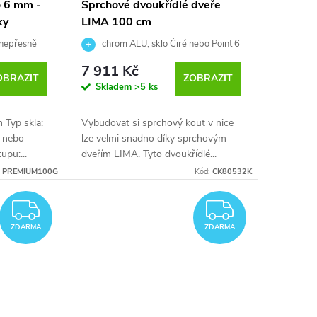
 6 mm -
Sprchové dvoukřídlé dveře
ky
LIMA 100 cm
 nepřesně
chrom ALU, sklo Čiré nebo Point 6
 5 cm (96-
mm. Výška dveří je 190 cm.
7 911 Kč
5 cm.
OBRAZIT
ZOBRAZIT
Skladem
>5 ks
 Typ skla:
Vybudovat si sprchový kout v nice
é nebo
lze velmi snadno díky sprchovým
upu:...
dveřím LIMA. Tyto dvoukřídlé...
:
PREMIUM100G
Kód:
CK80532K
ZDARMA
ZDARM
ZDARMA
ZDARMA