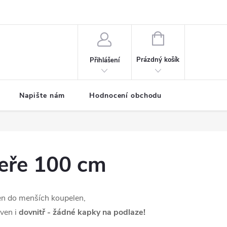
ODMÍNKY
Moje objednávka
NÁKUPNÍ
KOŠÍK
Prázdný košík
Přihlášení
Napište nám
Hodnocení obchodu
SPRCHOVÉ
veře 100 cm
en do menších koupelen,
 ven i
dovnitř - žádné kapky na podlaze!