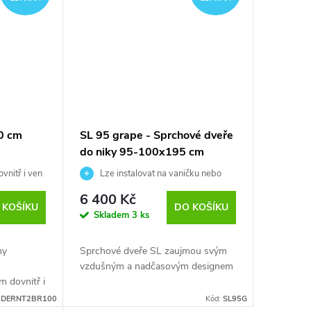
00 cm
SL 95 grape - Sprchové dveře
do niky 95-100x195 cm
ovnitř i ven
Lze instalovat na vaničku nebo
přímo na podlahu
6 400 Kč
 KOŠÍKU
DO KOŠÍKU
Skladem
3 ks
hy
Sprchové dveře SL zaujmou svým
vzdušným a nadčasovým designem
 dovnitř i
DERNT2BR100
Kód:
SL95G