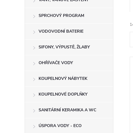
e
SPRCHOVÝ PROGRAM
l
1
VODOVODNÍ BATERIE
SIFONY, VÝPUSTĚ, ŽLABY
OHŘÍVAČE VODY
í
KOUPELNOVÝ NÁBYTEK
KOUPELNOVÉ DOPLŇKY
i
SANITÁRNÍ KERAMIKA A WC
ÚSPORA VODY - ECO