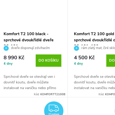
Komfort T2 100 black -
Komfort T2 100 gold
sprchové dvoukřídlé dveře
sprchové dvoukřídlé 
96-101 cm
96-101x190 cm
dveře disponují zdvihacím
rám zlatý mat, čiré sk
pantem, čiré bezpečnostní sklo 6 mm
8 990 Kč
4 500 Kč
DO KOŠÍKU
DO
4 dny
4 dny
Sprchové dveře se otevírají ven i
Sprchové dveře se otevíraj
dovnitř koutu, dveře můžete
dovnitř koutu, dveře můž
instalovat na vaničku nebo přímo
instalovat na vaničku nebo
na...
Kód:
KOMFORTT2100B
Kód:
KOMFO
ZDARMA
ZDARMA