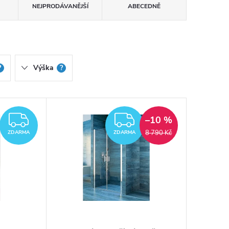
NEJPRODÁVANĚJŠÍ
ABECEDNĚ
?
Výška
?
ZDARMA
ZDARMA
–10 %
8 790 Kč
ZDARMA
ZDARMA