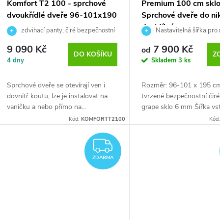
d
p
Komfort T2 100 - sprchové
Premium 100 cm sklo
dvoukřídlé dveře 96-101x190
Sprchové dveře do ni
u
r
cm
dvojdílné
zdvihací panty, čiré bezpečnostní
Nastavitelná šířka pro
sklo
zbudovanou niku v rozmezí
k
9 090 Kč
7 900 Kč
o
od
101 cm). Výška dveří je 19
DO KOŠÍKU
Z
4 dny
Skladem
3 ks
t
d
Sprchové dveře se otevírají ven i
Rozměr: 96-101 x 195 cm
ů
dovnitř koutu, lze je instalovat na
tvrzené bezpečnostní čir
u
vaničku a nebo přímo na...
grape sklo 6 mm Šířka vst
Kód:
KOMFORTT2100
Kód
k
ZDARMA
t
ZDARMA
ů