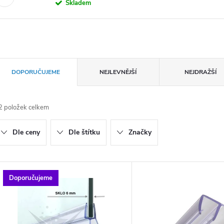
Skladem
Ř
DOPORUČUJEME
NEJLEVNĚJŠÍ
NEJDRAŽŠÍ
a
2
položek celkem
z
Dle ceny
Dle štítku
Značky
e
n
V
Doporučujeme
ý
p
p