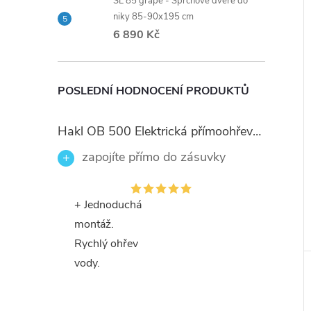
SL 85 grape - Sprchové dveře do
niky 85-90x195 cm
6 890 Kč
POSLEDNÍ HODNOCENÍ PRODUKTŮ
Hakl OB 500 Elektrická přímoohřevná vodovodní baterie, černé flexi ramínko
zapojíte přímo do zásuvky
+ Jednoduchá
montáž.
Rychlý ohřev
vody.