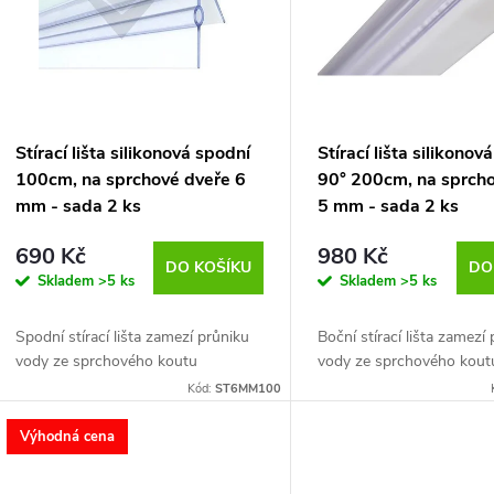
r
o
s
d
p
Stírací lišta silikonová spodní
Stírací lišta silikonov
100cm, na sprchové dveře 6
90° 200cm, na sprch
u
r
mm - sada 2 ks
5 mm - sada 2 ks
k
690 Kč
980 Kč
o
DO KOŠÍKU
DO
Skladem
>5 ks
Skladem
>5 ks
t
d
Spodní stírací lišta zamezí průniku
Boční stírací lišta zamezí
ů
vody ze sprchového koutu
vody ze sprchového kout
u
Kód:
ST6MM100
k
Výhodná cena