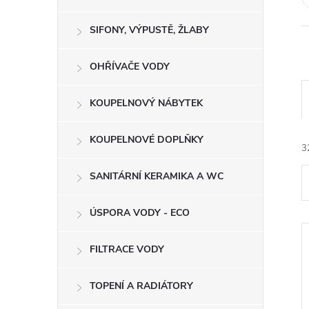
e
SIFONY, VÝPUSTĚ, ŽLABY
l
OHŘÍVAČE VODY
KOUPELNOVÝ NÁBYTEK
KOUPELNOVÉ DOPLŇKY
3
SANITÁRNÍ KERAMIKA A WC
ÚSPORA VODY - ECO
FILTRACE VODY
í
TOPENÍ A RADIÁTORY