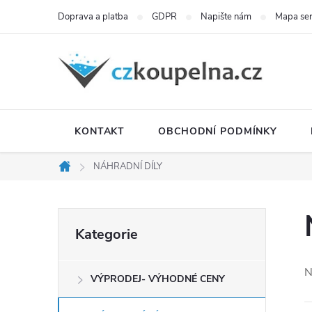
Přejít
Doprava a platba
GDPR
Napište nám
Mapa se
na
obsah
KONTAKT
OBCHODNÍ PODMÍNKY
NÁHRADNÍ DÍLY
Domů
P
Přeskočit
Kategorie
kategorie
o
N
VÝPRODEJ- VÝHODNÉ CENY
s