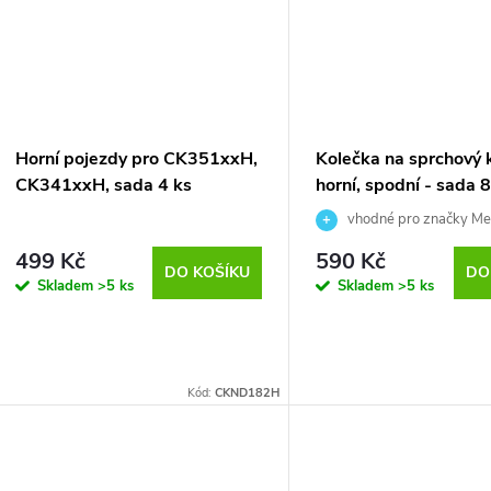
Horní pojezdy pro CK351xxH,
Kolečka na sprchový 
CK341xxH, sada 4 ks
horní, spodní - sada 
vhodné pro značky Mer
ROSS, Roltechnik, Hopa, Sa
499 Kč
590 Kč
EISL atd.
DO KOŠÍKU
DO
Skladem
>5 ks
Skladem
>5 ks
Kód:
CKND182H