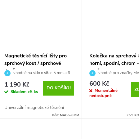
t
ů
Magnetické těsnící lišty pro
Kolečka na sprchový 
sprchový kout / sprchové
horní, spodní, chrom 
dveře
kusů
vhodné na sklo o šířce 5 mm a 6
vhodné pro značky Mer
mm
ROSS, Roltechnik, Hopa, Sa
600 Kč
1 190 Kč
EISL atd.
DO KOŠÍKU
Z
Momentálně
Skladem
>5 ks
nedostupné
Univerzální magnetické těsnění
Kód:
MAG5-6MM
Kód:
KO