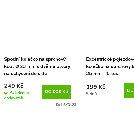
Spodní kolečko na sprchový
Excentrické pojezdov
kout Ø 23 mm s dvěma otvory
kolečko na sprchový 
na uchycení do skla
25 mm - 1 kus
249 Kč
199 Kč
DO
DO KOŠÍKU
Skladem u
5 dnů
dodavatele
Kód:
SKOL23