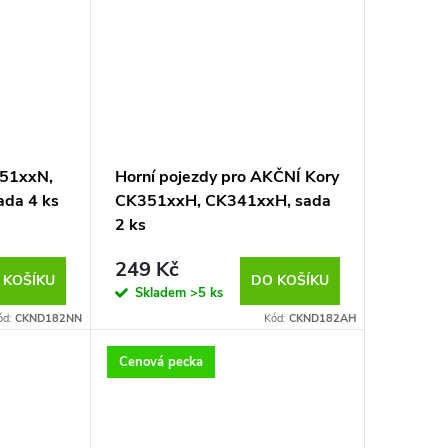
351xxN,
Horní pojezdy pro AKČNÍ Kory
da 4 ks
CK351xxH, CK341xxH, sada
2 ks
249 Kč
 KOŠÍKU
DO KOŠÍKU
Skladem
>5 ks
ód:
CKND182NN
Kód:
CKND182AH
Cenová pecka