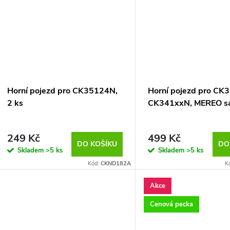
Horní pojezd pro CK35124N,
Horní pojezd pro CK
2 ks
CK341xxN, MEREO sa
249 Kč
499 Kč
DO KOŠÍKU
DO
Skladem
>5 ks
Skladem
>5 ks
Kód:
CKND182A
K
Akce
Cenová pecka