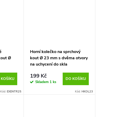
é
Horní kolečko na sprchový
kout Ø
kout Ø 23 mm s dvěma otvory
na uchycení do skla
199 Kč
 KOŠÍKU
DO KOŠÍKU
Skladem
1 ks
Kód:
EXENTR25
Kód:
HKOL23