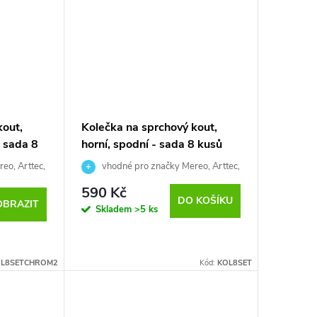
kout,
Kolečka na sprchový kout,
- sada 8
horní, spodní - sada 8 kusů
eo, Arttec,
vhodné pro značky Mereo, Arttec,
notechnik,
ROSS, Roltechnik, Hopa, Sanotechnik,
590 Kč
EISL atd.
DO KOŠÍKU
OBRAZIT
Skladem
>5 ks
L8SETCHROM2
Kód:
KOL8SET