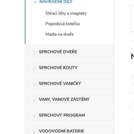
NÁHRADNÍ DÍLY
t
Stírací lišty a magnety
r
Pojezdová kolečka
a
Madla na dveře
n
SPRCHOVÉ DVEŘE
n
SPRCHOVÉ KOUTY
í
SPRCHOVÉ VANIČKY
p
VANY, VANOVÉ ZÁSTĚNY
a
SPRCHOVÝ PROGRAM
n
VODOVODNÍ BATERIE