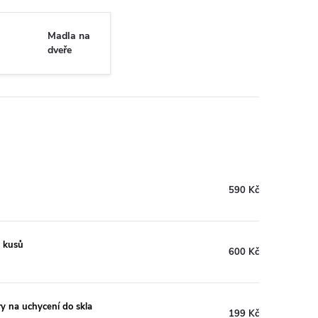
Madla na
dveře
590 Kč
8 kusů
600 Kč
y na uchycení do skla
199 Kč