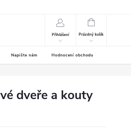
ODMÍNKY
Moje objednávka
NÁKUPNÍ
KOŠÍK
Prázdný košík
Přihlášení
Napište nám
Hodnocení obchodu
SPRCHOVÉ
vé dveře a kouty