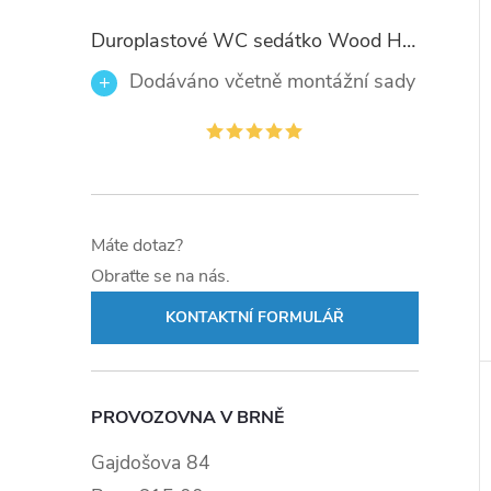
Duroplastové WC sedátko Wood Heart 82377 se zpomalovacím mechanismem SOFT-CLOSE
Dodáváno včetně montážní sady
Máte dotaz?
Obraťte se na nás.
KONTAKTNÍ FORMULÁŘ
PROVOZOVNA V BRNĚ
Gajdošova 84