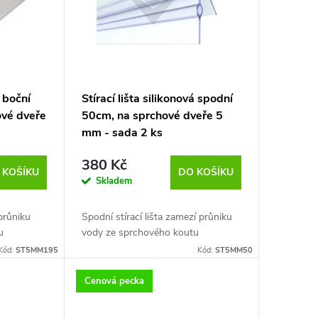
á boční
Stírací lišta silikonová spodní
ové dveře
50cm, na sprchové dveře 5
mm - sada 2 ks
380 Kč
 KOŠÍKU
DO KOŠÍKU
Skladem
 průniku
Spodní stírací lišta zamezí průniku
u
vody ze sprchového koutu
Kód:
ST5MM195
Kód:
ST5MM50
Cenová pecka