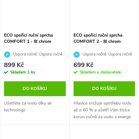
ECO spořící ruční sprcha
ECO spořící ruční sprcha
COMFORT 1 - 8l chrom
COMFORT 2 - 8l chrom
Úspora ročně: Úspora ročně
Úspora ročně: Úspora ročně
až 5700 Kč při 2 min. sprchování
až 5700 Kč při 2 min. sprchování
899 Kč
699 Kč
4x denně.
4x denně.
Skladem
1 ks
Skladem u dodavatele
DO KOŠÍKU
DO KOŠÍKU
Ušetřete za vodu díky air
Hlavice snižuje spotřebu vody
technologii.
až o 60 % a ušetří Vám tisíce
korun ročně za vodu a energii.
Tato...