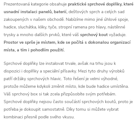
d
á
Prezentovaná kategorie obsahuje
praktické sprchové doplňky, které
a
n
usnadní instalaci panelů, baterií,
dešťových sprch a celých sad
k
zakoupených v našem obchodě. Nabízíme mimo jiné úhlové spoje,
c
o
hadice, sluchátka, kliky, tyče, stropní ramena pro hlavy, nástěnné
í
trysky a mnoho dalších prvků, které váš
sprchový kout
vyžaduje.
v
Prostor ve sprše je místem, kde se počítá s dokonalou organizací
á
p
místa, a tím i pohodlím použití.
n
r
í
Sprchové doplňky lze instalovat trvale, avšak na trhu jsou k
v
dispozici i doplňky a speciální přísavky. Mezi tyto druhy výrobků
patří držáky sprchových hlavic. Toto řešení je velmi výhodné,
k
protože můžeme kdykoli změnit místo, kde bude hadice umístěna.
Váš sprchový box si tak zcela přizpůsobíte svým potřebám.
y
Sprchové doplňky nejsou často součástí sprchových koutů, proto je
v
potřeba je dokoupit samostatně. Díky tomu si můžete vybrat
kombinaci přesně podle svého vkusu.
ý
p