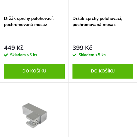
i
í
s
p
Držák sprchy polohovací,
Držák sprchy polohovací,
pochromovaná mosaz
pochromovaná mosaz
p
r
r
449 Kč
399 Kč
o
Skladem
>5 ks
Skladem
>5 ks
o
d
DO KOŠÍKU
DO KOŠÍKU
d
u
u
k
k
t
t
ů