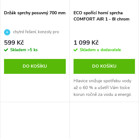
Držák sprchy posuvný 700 mm
ECO spořící horní sprcha
COMFORT AIR 1 - 8l chrom
chytré řešení, konzoly pro
uchyceni lze posouvat i na
599 Kč
1 099 Kč
původní vyvrtané otvory
Skladem
>5 ks
Skladem u dodavatele
DO KOŠÍKU
DO KOŠÍKU
Hlavice snižuje spotřebu vody
až o 60 % a ušetří Vám tisíce
korun ročně za vodu a energii.
Tato...