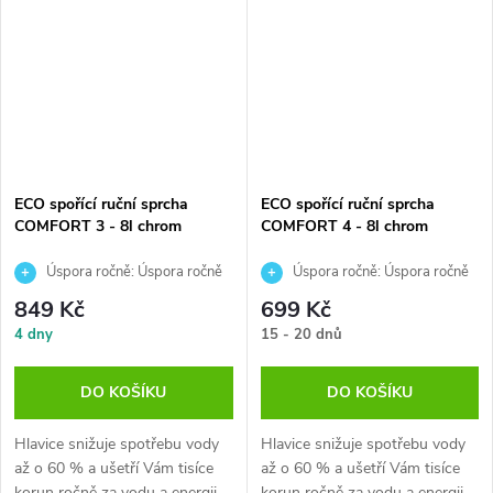
ECO spořící ruční sprcha
ECO spořící ruční sprcha
COMFORT 3 - 8l chrom
COMFORT 4 - 8l chrom
Úspora ročně: Úspora ročně
Úspora ročně: Úspora ročně
až 5700 Kč při 2 min. sprchování
až 5700 Kč při 2 min. sprchování
849 Kč
699 Kč
4x denně.
4x denně.
4 dny
15 - 20 dnů
DO KOŠÍKU
DO KOŠÍKU
Hlavice snižuje spotřebu vody
Hlavice snižuje spotřebu vody
až o 60 % a ušetří Vám tisíce
až o 60 % a ušetří Vám tisíce
korun ročně za vodu a energii.
korun ročně za vodu a energii.