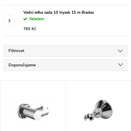
Vodní mlha sada 10 trysek 15 m Bradas
Skladem
760 Kč
Filtrovat
Ř
Doporučujeme
a
Nejlevnější
V
Nejdražší
z
ý
Nejprodávanější
e
p
Abecedně
n