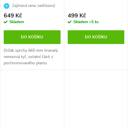
Zajímavá cena, nadčasový
design a vysoká spolehlivost
649 Kč
499 Kč
Skladem
Skladem
>5 ks
DO KOŠÍKU
DO KOŠÍKU
Držák sprchy 665 mm hranatý,
nerezová tyč, ostatní části z
pochromovaného plastu