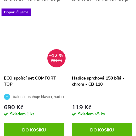
Tato...
Tato...
Doporučujeme
–12 %
790 Kč
ECO spořící set COMFORT
Hadice sprchová 150 bílá -
TOP
chrom - CB 110
balení obsahuje hlavici, hadici
a držák sprchy
690 Kč
119 Kč
Skladem
1 ks
Skladem
>5 ks
DO KOŠÍKU
DO KOŠÍKU