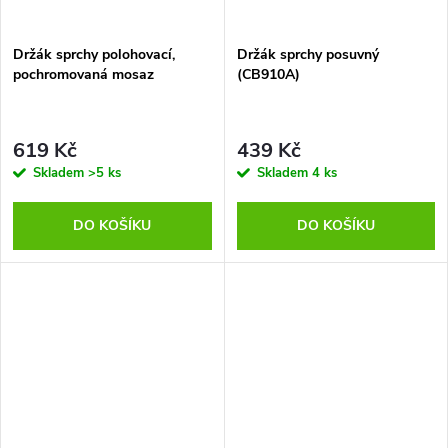
ů
Držák sprchy polohovací,
Držák sprchy posuvný
pochromovaná mosaz
(CB910A)
619 Kč
439 Kč
Skladem
>5 ks
Skladem
4 ks
DO KOŠÍKU
DO KOŠÍKU