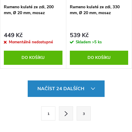
Rameno kulaté ze zdi, 200
Rameno kulaté ze zdi, 330
mm, Ø 20 mm, mosaz
mm, Ø 20 mm, mosaz
449 Kč
539 Kč
Momentálně nedostupné
Skladem
>5 ks
DO KOŠÍKU
DO KOŠÍKU
O
NAČÍST 24 DALŠÍCH
v
l
S
1
3
t
á
r