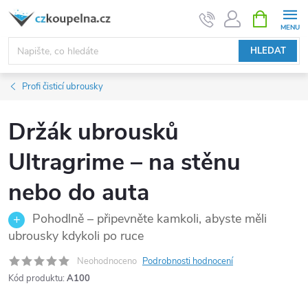
Přejít
NÁKUPNÍ
KOŠÍK
na
obsah
HLEDAT
Profi čisticí ubrousky
Držák ubrousků
Ultragrime – na stěnu
nebo do auta
Pohodlně – připevněte kamkoli, abyste měli
ubrousky kdykoli po ruce
Neohodnoceno
Podrobnosti hodnocení
Kód produktu:
A100