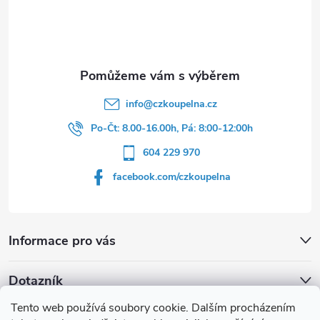
t
í
info
@
czkoupelna.cz
Po-Čt: 8.00-16.00h, Pá: 8:00-12:00h
604 229 970
facebook.com/czkoupelna
Informace pro vás
Dotazník
Tento web používá soubory cookie. Dalším procházením
Líbí se vám u sprchového koutu rám barvě