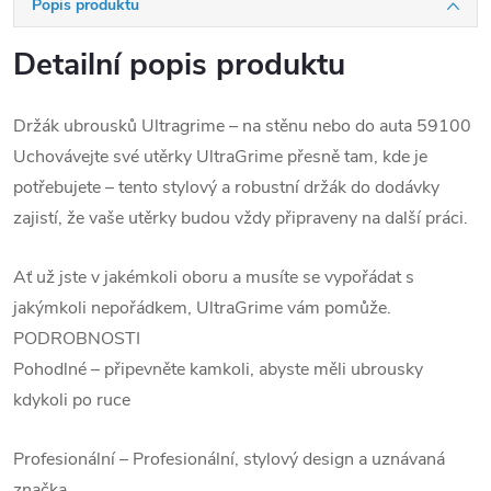
Popis produktu
Detailní popis produktu
Držák ubrousků Ultragrime – na stěnu nebo do auta 59100
Uchovávejte své utěrky UltraGrime přesně tam, kde je
potřebujete – tento stylový a robustní držák do dodávky
zajistí, že vaše utěrky budou vždy připraveny na další práci.
Ať už jste v jakémkoli oboru a musíte se vypořádat s
jakýmkoli nepořádkem, UltraGrime vám pomůže.
PODROBNOSTI
Pohodlné – připevněte kamkoli, abyste měli ubrousky
kdykoli po ruce
Profesionální – Profesionální, stylový design a uznávaná
značka