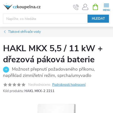
Přejít
NÁKUPNÍ
KOŠÍK
na
obsah
HLEDAT
Tlakové ohřívače vody
HAKL MKX 5,5 / 11 kW +
dřezová páková baterie
Možnost přepnutí požadovaného příkonu,
například zimní/letní režim, sprcha/umyvadlo
Neohodnoceno
Podrobnosti hodnocení
Kód produktu:
HAKL MKX-2 2211