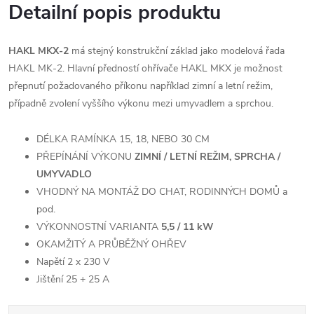
Detailní popis produktu
HAKL MKX-2
má stejný konstrukční základ jako modelová řada
HAKL MK-2. Hlavní předností ohřívače HAKL MKX je možnost
přepnutí požadovaného příkonu například zimní a letní režim,
případně zvolení vyššího výkonu mezi umyvadlem a sprchou.
DÉLKA RAMÍNKA 15, 18, NEBO 30 CM
PŘEPÍNÁNÍ VÝKONU
ZIMNÍ / LETNÍ REŽIM, SPRCHA /
UMYVADLO
VHODNÝ NA MONTÁŽ DO CHAT, RODINNÝCH DOMŮ a
pod.
VÝKONNOSTNÍ VARIANTA
5,5 / 11 kW
OKAMŽITÝ A PRŮBĚŽNÝ OHŘEV
Napětí 2 x 230 V
Jištění 25 + 25 A