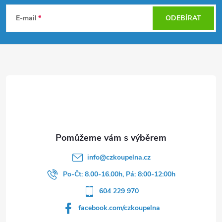
á
E-mail
ODEBÍRAT
p
a
t
í
info
@
czkoupelna.cz
Po-Čt: 8.00-16.00h, Pá: 8:00-12:00h
604 229 970
facebook.com/czkoupelna