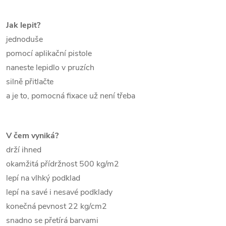
Jak lepit?
jednoduše
pomocí aplikační pistole
naneste lepidlo v pruzích
silně přitlačte
a je to, pomocná fixace už není třeba
V čem vyniká?
drží ihned
okamžitá přídržnost 500 kg/m2
lepí na vlhký podklad
lepí na savé i nesavé podklady
konečná pevnost 22 kg/cm2
snadno se přetírá barvami