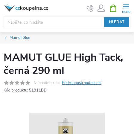
Přejít
NÁKUPNÍ
KOŠÍK
na
obsah
HLEDAT
Mamut Glue
MAMUT GLUE High Tack,
černá 290 ml
Neohodnoceno
Podrobnosti hodnocení
Kód produktu:
51911BD