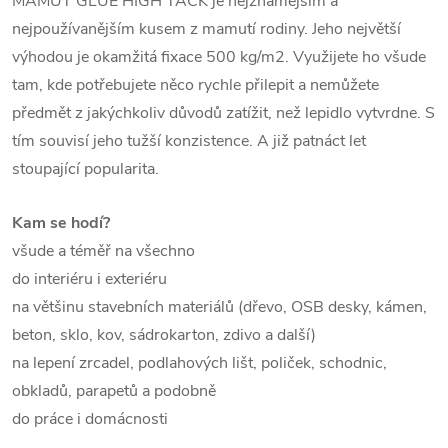
MAMUT GLUE HIGH TACK je nejznámějším a
nejpoužívanějším kusem z mamutí rodiny. Jeho největší
výhodou je okamžitá fixace 500 kg/m2. Využijete ho všude
tam, kde potřebujete něco rychle přilepit a nemůžete
předmět z jakýchkoliv důvodů zatížit, než lepidlo vytvrdne. S
tím souvisí jeho tužší konzistence. A již patnáct let
stoupající popularita.
Kam se hodí?
všude a téměř na všechno
do interiéru i exteriéru
na většinu stavebních materiálů (dřevo, OSB desky, kámen,
beton, sklo, kov, sádrokarton, zdivo a další)
na lepení zrcadel, podlahových lišt, poliček, schodnic,
obkladů, parapetů a podobně
do práce i domácnosti