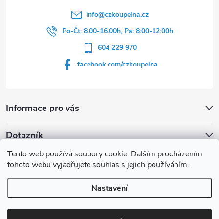
info
@
czkoupelna.cz
Po-Čt: 8.00-16.00h, Pá: 8:00-12:00h
604 229 970
facebook.com/czkoupelna
Informace pro vás
Dotazník
Tento web používá soubory cookie. Dalším procházením
Líbí se vám u sprchového koutu rám barvě
tohoto webu vyjadřujete souhlas s jejich používáním.
Počet hlasů:
149
Nastavení
Copyright 2026
czkoupelna.cz
. Všechna práva vyhrazena.