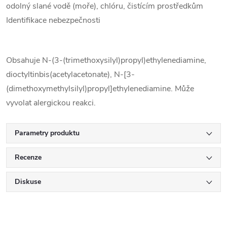
odolný slané vodě (moře), chlóru, čistícím prostředkům
Identifikace nebezpečnosti
Obsahuje N-(3-(trimethoxysilyl)propyl)ethylenediamine,
dioctyltinbis(acetylacetonate), N-[3-
(dimethoxymethylsilyl)propyl]ethylenediamine. Může
vyvolat alergickou reakci.
Parametry produktu
Recenze
Diskuse