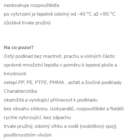
neobsahuje rozpouštědla
po vytvrzení je tepelně odolný od -40 °C až +90 °C
zůstává trvale pružný
Na co pozor?
čistý podklad bez mastnot, prachu a volných částic
správné množství lepidla v poměru k lepené ploše a
hmotnosti
nelepí PP, PE, PTFE, PMMA , asfalt a živičné podklady
Charakteristika
okamžitá a vynikající přilnavost k podkladu
bez obsahu silikonu, izokyanátů, rozpouštědel a ftalátů
rychle vytvrzující, bez zápachu
trvale pružný, odolný vlhku a vodě (vodotěsný spoj),
povětrnostním vlivům