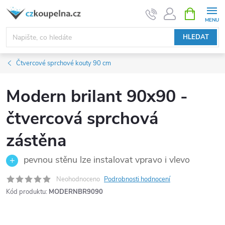
Přejít
NÁKUPNÍ
KOŠÍK
na
obsah
HLEDAT
Čtvercové sprchové kouty 90 cm
Modern brilant 90x90 -
čtvercová sprchová
zástěna
pevnou stěnu lze instalovat vpravo i vlevo
Neohodnoceno
Podrobnosti hodnocení
Kód produktu:
MODERNBR9090