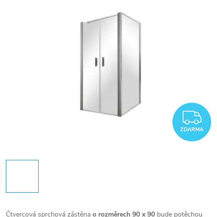
Z
ZDARMA
Čtvercová sprchová zástěna
o rozměrech 90 x 90
bude potěchou