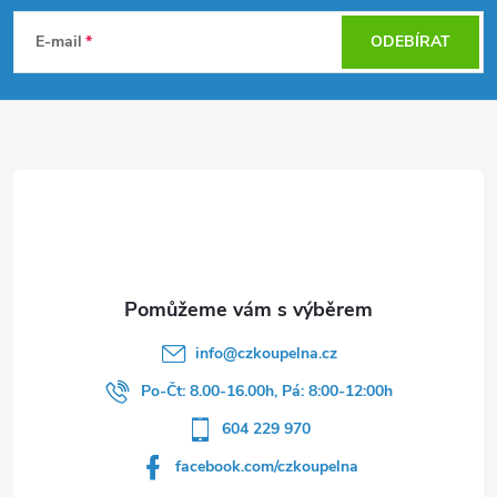
á
E-mail
ODEBÍRAT
p
a
t
í
info
@
czkoupelna.cz
Po-Čt: 8.00-16.00h, Pá: 8:00-12:00h
604 229 970
facebook.com/czkoupelna