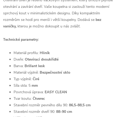
Otevírání dveří je řešeno vačkovým systémem, který umožní plynulé
otevírání a zavírání dveří. Vaše koupelna si zaslouží tento moderní
sprchový kout v minimalistickém designu. Díky kompaktním
rozměrům se hodí pro menší i větší koupelny. Dodává se
bez
vaničky,
kterou je možno dokoupit u nás zvlášť.
Technické parametry:
Materiál profilu:
Hliník
Dveře:
Otevírací dvoukřídlé
Barva:
Brillant lesk
Materiál výplně:
Bezpečnostní sklo
Typ výplně:
Čiré
Síla skla: 5
mm
Povrchová úprava:
EASY CLEAN
Tvar koutu:
Čtverec
Stavební rozměr pevného dílu 90:
86,5-88,5 cm
Stavební rozměr dveří 90:
88-90 cm