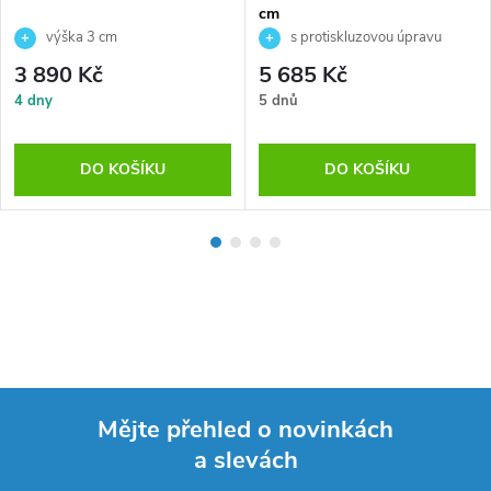
cm
výška 3 cm
s protiskluzovou úpravu
3 890 Kč
5 685 Kč
4 dny
5 dnů
DO KOŠÍKU
DO KOŠÍKU
Mějte přehled o novinkách
a slevách
Z