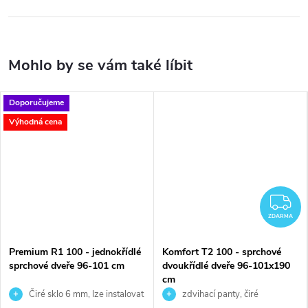
Doporučujeme
Výhodná cena
Z
ZDARMA
Premium R1 100 - jednokřídlé
Komfort T2 100 - sprchové
sprchové dveře 96-101 cm
dvoukřídlé dveře 96-101x190
cm
Čiré sklo 6 mm, lze instalovat
zdvihací panty, čiré