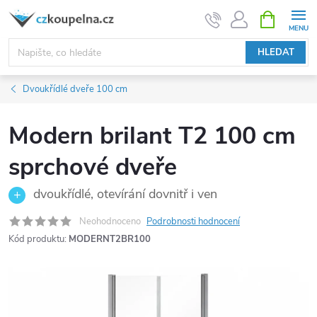
Přejít
NÁKUPNÍ
KOŠÍK
na
obsah
HLEDAT
Dvoukřídlé dveře 100 cm
Modern brilant T2 100 cm
sprchové dveře
dvoukřídlé, otevírání dovnitř i ven
Neohodnoceno
Podrobnosti hodnocení
Kód produktu:
MODERNT2BR100