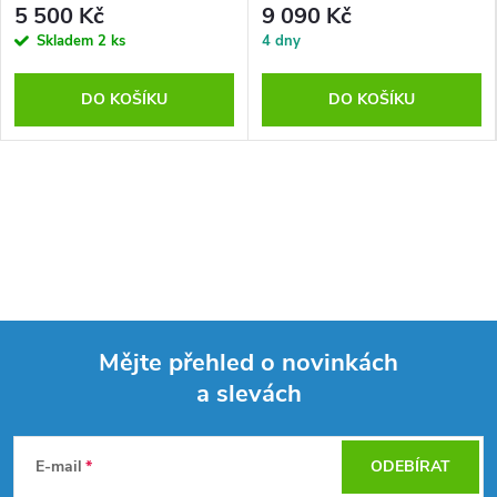
na vaničku nebo přímo na podlahu
bezpečnostní sklo
5 500 Kč
9 090 Kč
Skladem
2 ks
4 dny
DO KOŠÍKU
DO KOŠÍKU
Mějte přehled o novinkách
a slevách
Z
á
E-mail
ODEBÍRAT