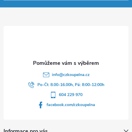
p
a
t
í
info
@
czkoupelna.cz
Po-Čt: 8.00-16.00h, Pá: 8:00-12:00h
604 229 970
facebook.com/czkoupelna
Informace pro vás