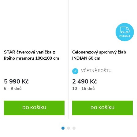
Z
ZDARMA
STAR čtvercová vanička z
Celonerezový sprchový žlab
litého mramoru 100x100 cm
INDIAN 60 cm
VČETNĚ ROŠTU
5 990 Kč
2 490 Kč
6 - 9 dnů
10 - 15 dnů
DO KOŠÍKU
DO KOŠÍKU