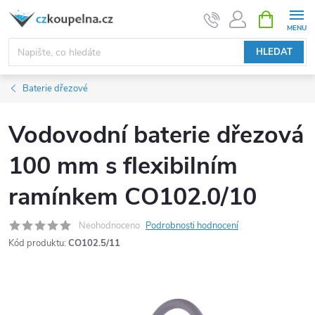
Přejít
NÁKUPNÍ
KOŠÍK
na
obsah
HLEDAT
Baterie dřezové
Vodovodní baterie dřezová
100 mm s flexibilním
ramínkem CO102.0/10
Neohodnoceno
Podrobnosti hodnocení
Kód produktu:
CO102.5/11