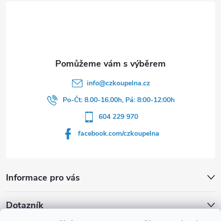
t
í
info
@
czkoupelna.cz
Po-Čt: 8.00-16.00h, Pá: 8:00-12:00h
604 229 970
facebook.com/czkoupelna
Informace pro vás
Dotazník