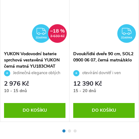
–18 %
ZDARMA
Z
3 630 Kč
ZDARMA
ZDARMA
YUKON Vodovodní baterie
Dvoukřídlé dveře 90 cm, SOL2
sprchová vestavěná YUKON
0900 06 07, černá matná/sklo
černá matná YU183CMAT
Jedinečná elegance oblých
otevírání dovnitř i ven
tvarů a přímých linií
2 976 Kč
12 390 Kč
10 - 15 dnů
15 - 20 dnů
DO KOŠÍKU
DO KOŠÍKU