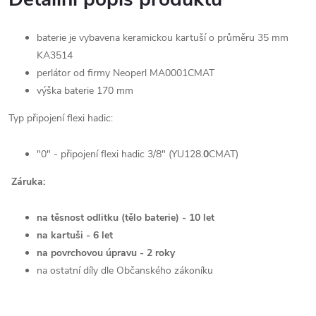
baterie je vybavena keramickou kartuší o průměru 35 mm
KA3514
perlátor
od firmy Neoperl MA0001CMAT
výška baterie 170 mm
Typ připojení flexi hadic:
"0" - připojení flexi hadic 3/8" (YU128.
0
CMAT)
Záruka:
na těsnost odlitku (tělo baterie) - 10 let
na kartuši - 6 let
na povrchovou úpravu - 2 roky
na ostatní díly dle Občanského zákoníku