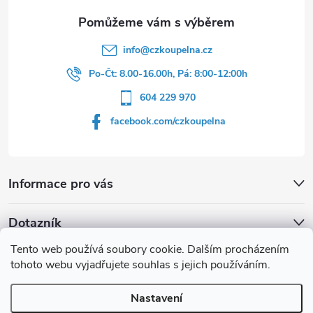
info
@
czkoupelna.cz
Po-Čt: 8.00-16.00h, Pá: 8:00-12:00h
604 229 970
facebook.com/czkoupelna
Informace pro vás
Dotazník
Tento web používá soubory cookie. Dalším procházením
Líbí se vám u sprchového koutu rám barvě
tohoto webu vyjadřujete souhlas s jejich používáním.
Počet hlasů:
149
Nastavení