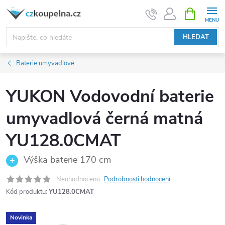
Přejít
NÁKUPNÍ
KOŠÍK
na
obsah
HLEDAT
Baterie umyvadlové
YUKON Vodovodní baterie
umyvadlová černá matná
YU128.0CMAT
Výška baterie 170 cm
Neohodnoceno
Podrobnosti hodnocení
Kód produktu:
YU128.0CMAT
Novinka