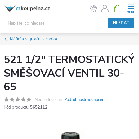
Přejít
NÁKUPNÍ
KOŠÍK
na
obsah
HLEDAT
Měřící a regulační technika
521 1/2" TERMOSTATICKÝ
SMĚŠOVACÍ VENTIL 30-
65
Neohodnoceno
Podrobnosti hodnocení
Kód produktu:
5652112