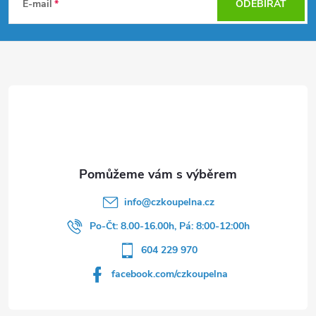
á
E-mail
ODEBÍRAT
p
a
t
í
info
@
czkoupelna.cz
Po-Čt: 8.00-16.00h, Pá: 8:00-12:00h
604 229 970
facebook.com/czkoupelna