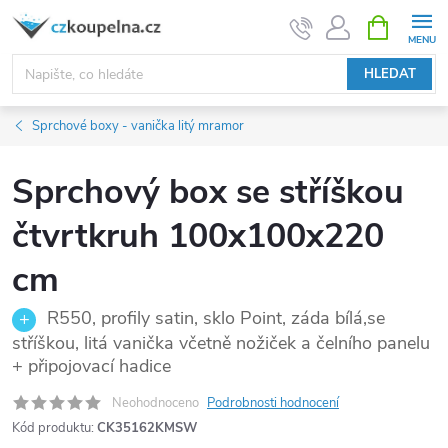
Přejít
NÁKUPNÍ
KOŠÍK
na
obsah
HLEDAT
Sprchové boxy - vanička litý mramor
Sprchový box se stříškou
čtvrtkruh 100x100x220
cm
R550, profily satin, sklo Point, záda bílá,se
stříškou, litá vanička včetně nožiček a čelního panelu
+ připojovací hadice
Neohodnoceno
Podrobnosti hodnocení
Kód produktu:
CK35162KMSW