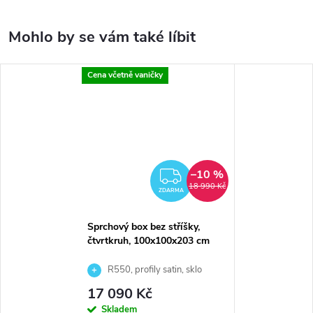
Cena včetně vaničky
–10 %
ZDARMA
18 990 Kč
ZDARMA
Sprchový box bez stříšky,
čtvrtkruh, 100x100x203 cm
R550, profily satin, sklo
Point, litá vanička včetně nožiček a
17 090 Kč
čelního panelu + připojovací
Skladem