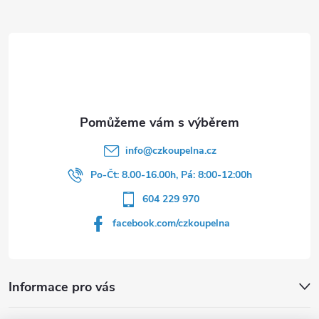
a
t
í
info
@
czkoupelna.cz
Po-Čt: 8.00-16.00h, Pá: 8:00-12:00h
604 229 970
facebook.com/czkoupelna
Informace pro vás