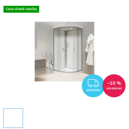
Cena včetně vaničky
ZDARM
–10 %
20 990 Kč
ZDARMA