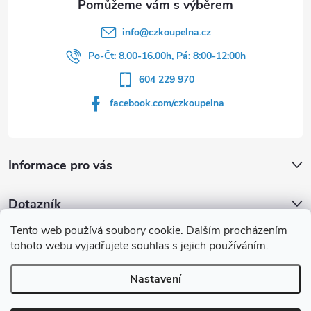
info
@
czkoupelna.cz
Po-Čt: 8.00-16.00h, Pá: 8:00-12:00h
604 229 970
facebook.com/czkoupelna
Informace pro vás
Dotazník
Tento web používá soubory cookie. Dalším procházením
Líbí se vám u sprchového koutu rám barvě
tohoto webu vyjadřujete souhlas s jejich používáním.
Počet hlasů:
149
Nastavení
Copyright 2026
czkoupelna.cz
. Všechna práva vyhrazena.