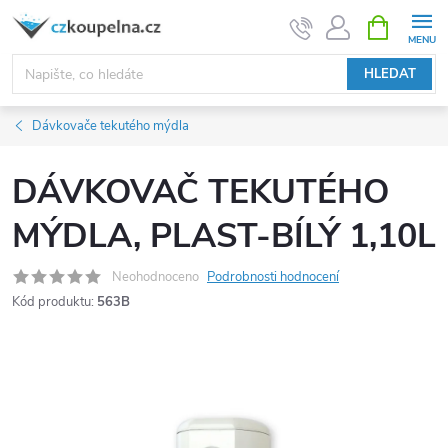
Přejít
NÁKUPNÍ
KOŠÍK
na
obsah
HLEDAT
Dávkovače tekutého mýdla
DÁVKOVAČ TEKUTÉHO
MÝDLA, PLAST-BÍLÝ 1,10L
Neohodnoceno
Podrobnosti hodnocení
Kód produktu:
563B