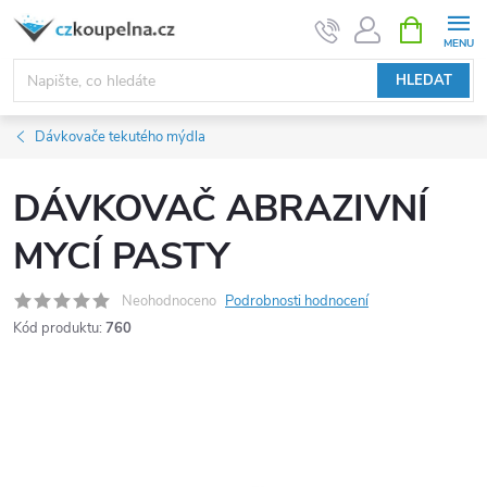
Přejít
NÁKUPNÍ
KOŠÍK
na
obsah
HLEDAT
Dávkovače tekutého mýdla
DÁVKOVAČ ABRAZIVNÍ
MYCÍ PASTY
Neohodnoceno
Podrobnosti hodnocení
Kód produktu:
760