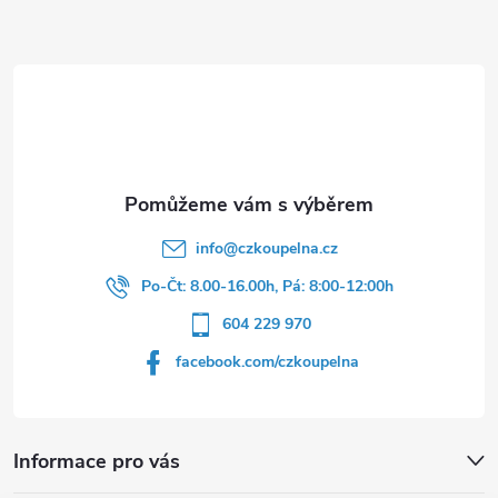
a
t
í
info
@
czkoupelna.cz
Po-Čt: 8.00-16.00h, Pá: 8:00-12:00h
604 229 970
facebook.com/czkoupelna
Informace pro vás