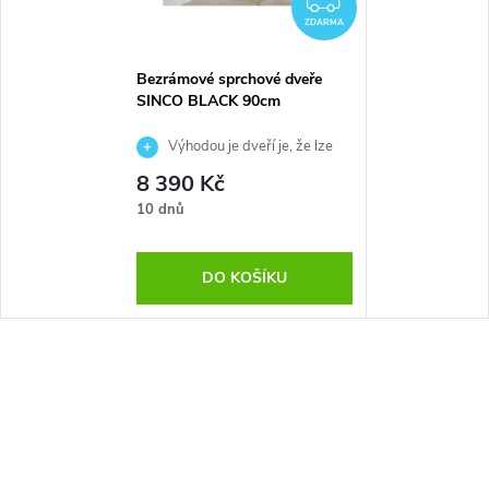
ZDARMA
Bezrámové sprchové dveře
SINCO BLACK 90cm
Výhodou je dveří je, že lze
instalovat na pravou nebo na
8 390 Kč
levou stranu
10 dnů
DO KOŠÍKU