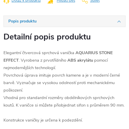
Dotaz k produktu
Hlídací pes
Sdílet
Popis produktu
Detailní popis produktu
Elegantní čtvercová sprchová vanička
AQUARIUS STONE
EFFECT
. Vyrobena z prvotřídního
ABS akrylátu
pomocí
nejmodernějších technologií.
Povrchová úprava imituje povrch kamene a je v moderní černé
barvě. Vyznačuje se vysokou odolností proti mechanickému
poškození.
Vhodná pro standardní rozměry obdélníkových sprchových
koutů. K vaničce si můžete přiobjednat sifon s průměrem 90 mm.
Konstrukce vaničky je určena k podezdění.