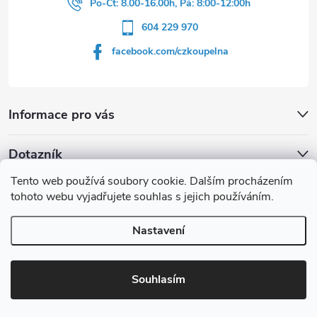
Po-Čt: 8.00-16.00h, Pá: 8:00-12:00h
604 229 970
facebook.com/czkoupelna
Informace pro vás
Dotazník
Tento web používá soubory cookie. Dalším procházením
Líbí se vám u sprchového koutu rám barvě
tohoto webu vyjadřujete souhlas s jejich používáním.
Počet hlasů:
149
Nastavení
Copyright 2026
czkoupelna.cz
. Všechna práva vyhrazena.
Souhlasím
Vytvořil Shoptet