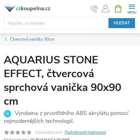
Přejít
NÁKUPNÍ
KOŠÍK
na
obsah
HLEDAT
Čtvercové vaničky 90cm
AQUARIUS STONE
EFFECT, čtvercová
sprchová vanička 90x90
cm
Vyrobena z prvotřídního ABS akrylátu pomocí
nejmodernějších technologií.
Neohodnoceno
Podrobnosti hodnocení