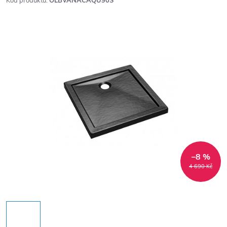
Kód produktu:
OLBVANACAQU90S
–8 %
4 690 Kč