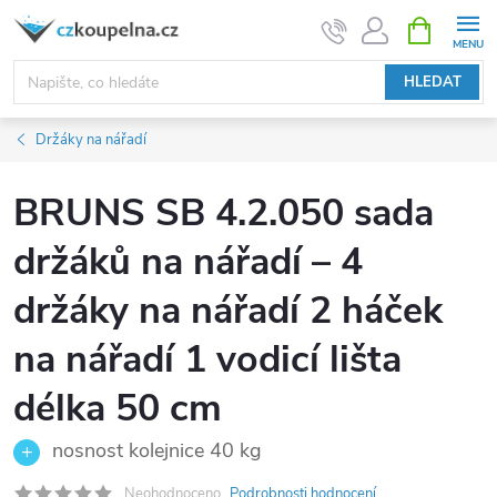
Přejít
NÁKUPNÍ
KOŠÍK
na
obsah
HLEDAT
Držáky na nářadí
BRUNS SB 4.2.050 sada
držáků na nářadí – 4
držáky na nářadí 2 háček
na nářadí 1 vodicí lišta
délka 50 cm
nosnost kolejnice 40 kg
Neohodnoceno
Podrobnosti hodnocení