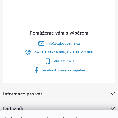
t
í
info
@
czkoupelna.cz
Po-Čt: 8.00-16.00h, Pá: 8:00-12:00h
604 229 970
facebook.com/czkoupelna
Informace pro vás
Dotazník