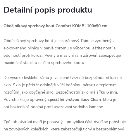
Detailní popis produktu
Obdélníkový sprchový kout Comfort KOMBI 100x90 cm
Obdélníkový sprchový kout je celorámový. Rám je vyrobený z
eloxovaného hliníku v barvě chromu s výbornou leštitelností a
odolností proti korozi. Pevný a masivní rám zároveň zabezpečuje
maximální stabilitu celého sprchového koutu.
Do vysoko lesklého rámu je vsazené tvrzené bezpečnostní kalené
sklo. Sklo je pětkrát odolnější vůči bočnímu nárazu a teplotním
rozdílům jako obyčejné sklo. Bezpečnostní sklo má šířku
6 mm.
Povrch skla je upravený
speciální vrstvou Easy Clean
, která je
antibakteriální, odolná proti usazování vodního kamene.
Způsob otvírání dveří je posuvný - pohyblivá část dveří se pohybuje
na zdvojených kolečkách, které zabezpečují tichý a bezproblémový