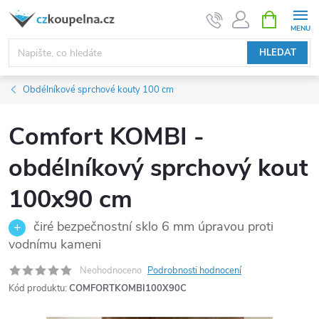
Přejít
NÁKUPNÍ
KOŠÍK
na
obsah
HLEDAT
Obdélníkové sprchové kouty 100 cm
Comfort KOMBI -
obdélníkový sprchový kout
100x90 cm
čiré bezpečnostní sklo 6 mm úpravou proti
vodnímu kameni
Neohodnoceno
Podrobnosti hodnocení
Kód produktu:
COMFORTKOMBI100X90C