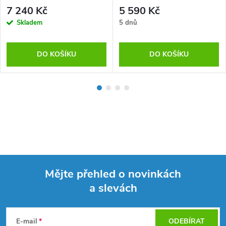
7 240 Kč
5 590 Kč
Skladem
5 dnů
DO KOŠÍKU
DO KOŠÍKU
Mějte přehled o novinkách
a slevách
Z
á
E-mail
ODEBÍRAT