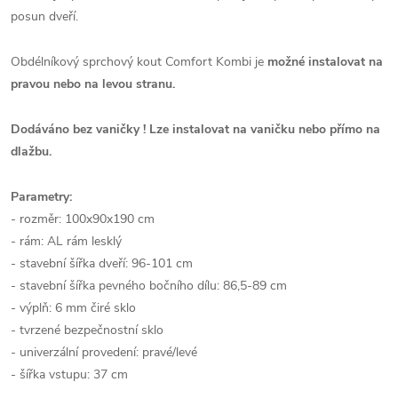
posun dveří.
Obdélníkový sprchový kout Comfort Kombi je
možné instalovat na
pravou nebo na levou stranu.
Dodáváno bez vaničky ! Lze instalovat na vaničku nebo přímo na
dlažbu.
Parametry:
- rozměr: 100x90x190 cm
- rám: AL rám lesklý
- stavební šířka dveří: 96-101 cm
- stavební šířka pevného bočního dílu: 86,5-89 cm
- výplň: 6 mm čiré sklo
- tvrzené bezpečnostní sklo
- univerzální provedení: pravé/levé
- šířka vstupu: 37 cm