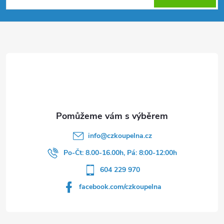
p
a
t
í
info
@
czkoupelna.cz
Po-Čt: 8.00-16.00h, Pá: 8:00-12:00h
604 229 970
facebook.com/czkoupelna