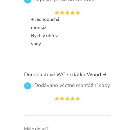
+ Jednoduchá
montáž.
Rychlý ohřev
vody.
Duroplastové WC sedátko Wood Heart 82377 se zpomalovacím mechanismem SOFT-CLOSE
Dodáváno včetně montážní sady
Máte dotaz?