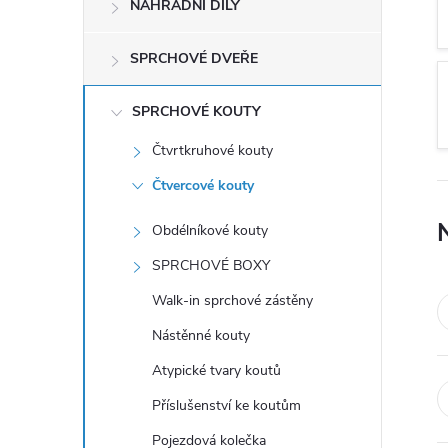
NÁHRADNÍ DÍLY
t
r
SPRCHOVÉ DVEŘE
a
SPRCHOVÉ KOUTY
Čtvrtkruhové kouty
n
Čtvercové kouty
n
Obdélníkové kouty
í
SPRCHOVÉ BOXY
Walk-in sprchové zástěny
p
Nástěnné kouty
a
Atypické tvary koutů
Příslušenství ke koutům
n
Pojezdová kolečka