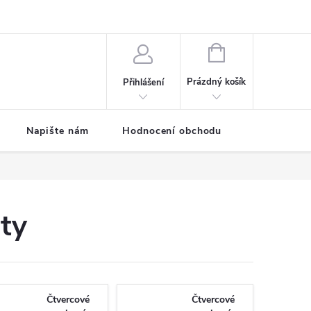
ODMÍNKY
Moje objednávka
NÁKUPNÍ
KOŠÍK
Prázdný košík
Přihlášení
Napište nám
Hodnocení obchodu
SPRCHOVÉ
ty
Čtvercové
Čtvercové