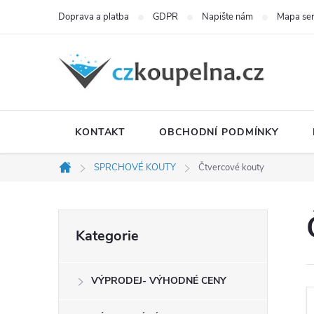
Přejít
Doprava a platba
GDPR
Napište nám
Mapa se
na
obsah
KONTAKT
OBCHODNÍ PODMÍNKY
SPRCHOVÉ KOUTY
Čtvercové kouty
Domů
P
Přeskočit
Kategorie
kategorie
o
VÝPRODEJ- VÝHODNÉ CENY
s