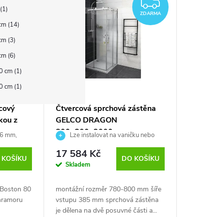
ZDARM
1
ZDARMA
 cm
14
 cm
3
 cm
6
90 cm
1
80 cm
1
cový
Čtvercová sprchová zástěna
kou z
GELCO DRAGON
800x800x2000 mm
 6 mm,
Lze instalovat na vaničku nebo
přímo na podlahu
17 584 Kč
 KOŠÍKU
DO KOŠÍKU
Skladem
 Boston 80
montážní rozměr 780-800 mm šíře
 mramoru
vstupu 385 mm sprchová zástěna
je dělena na dvě posuvné části a...