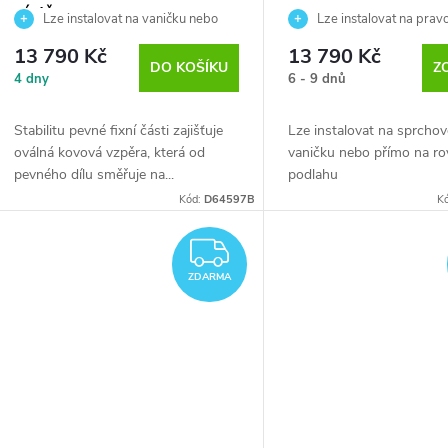
zástěna
Lze instalovat na vaničku nebo
Lze instalovat na prav
přímo na podlahu
levou stranu
13 790 Kč
13 790 Kč
DO KOŠÍKU
Z
4 dny
6 - 9 dnů
Stabilitu pevné fixní části zajišťuje
Lze instalovat na sprcho
oválná kovová vzpěra, která od
vaničku nebo přímo na r
pevného dílu směřuje na...
podlahu
Kód:
D64597B
K
ZDARMA
ZDARMA