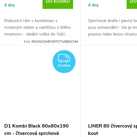
DO KOŠÍKU
DO
4 dny
4 dny
Robustní rám v kombinaci s
Sprchové dveře i pevný bo
tvrzeným sklem a vaničkou z litého
jsou univerzální - lze je i
mramoru - ideální volba do Vaší...
pravou nebo levou stranu
Kód:
ROSSCOMFORTCTVE80CVM
ZDARMA
ZDARMA
D1 Kombi Black 80x80x190
LINER 80 čtvercový s
cm - čtvercová sprchová
kout