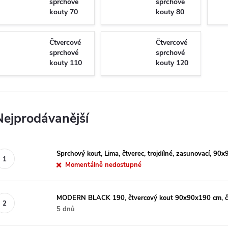
sprchové
sprchové
kouty 70
kouty 80
cm
cm
Čtvercové
Čtvercové
sprchové
sprchové
kouty 110
kouty 120
cm
cm
Nejprodávanější
Sprchový kout, Lima, čtverec, trojdílné, zasunovací, 90
Momentálně nedostupné
MODERN BLACK 190, čtvercový kout 90x90x190 cm, čer
5 dnů