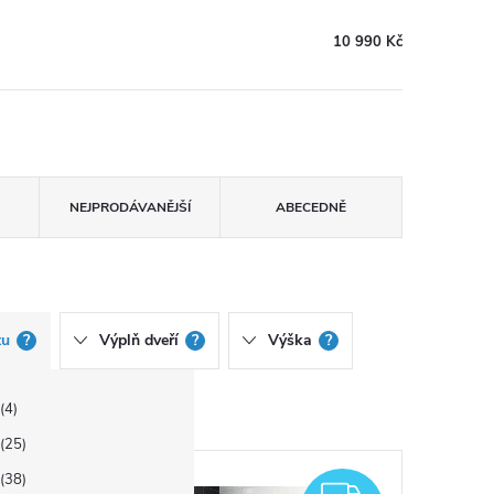
10 990 Kč
NEJPRODÁVANĚJŠÍ
ABECEDNĚ
tu
?
Výplň dveří
?
Výška
?
4
25
38