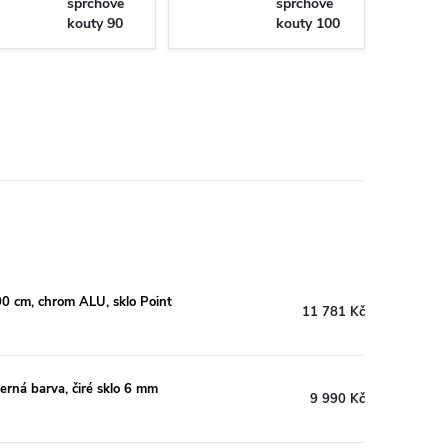
sprchové
sprchové
kouty 90
kouty 100
cm
cm
x90 cm, chrom ALU, sklo Point
11 781 Kč
ná barva, čiré sklo 6 mm
9 990 Kč