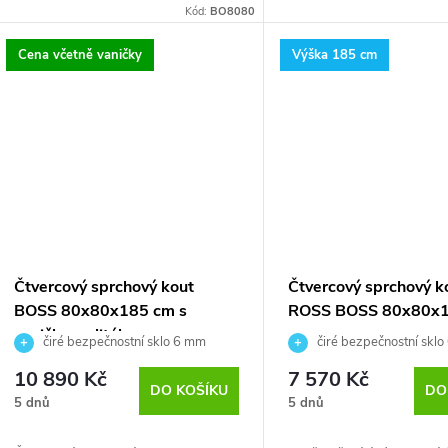
Kód:
BO8080
k
Cena včetně vaničky
Výška 185 cm
t
ů
Čtvercový sprchový kout
Čtvercový sprchový k
BOSS 80x80x185 cm s
ROSS BOSS 80x80x
vaničkou z litého mramoru
čiré bezpečnostní sklo 6 mm
čiré bezpečnostní skl
úpravou proti vodnímu kameni
úpravou proti vodnímu kame
10 890 Kč
7 570 Kč
nanotechnologie
DO KOŠÍKU
DO
5 dnů
5 dnů