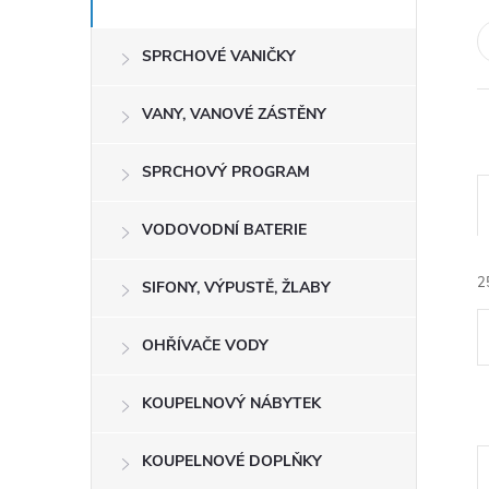
e
SPRCHOVÉ VANIČKY
l
VANY, VANOVÉ ZÁSTĚNY
SPRCHOVÝ PROGRAM
VODOVODNÍ BATERIE
2
SIFONY, VÝPUSTĚ, ŽLABY
OHŘÍVAČE VODY
KOUPELNOVÝ NÁBYTEK
í
KOUPELNOVÉ DOPLŇKY