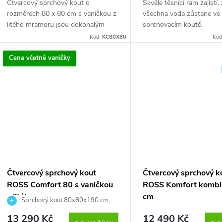
Čtvercový sprchový kout o
Skvěle těsnící rám zajistí,
rozměrech 80 x 80 cm s vaničkou z
všechna voda zůstane ve
litého mramoru jsou dokonalým
sprchovacím koutě.
řešením...
Kód:
KC80X80
Kód
Cena včetně vaničky
Čtvercový sprchový kout
Čtvercový sprchový k
ROSS Comfort 80 s vaničkou
ROSS Komfort kombi
z litého mramoru
cm
Sprchový kout 80x80x190 cm,
bezpečnostní sklo 6 mm
13 290 Kč
12 490 Kč