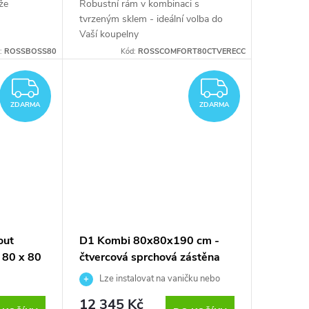
 že
Robustní rám v kombinaci s
tvrzeným sklem - ideální volba do
Vaší koupelny
:
ROSSBOSS80
Kód:
ROSSCOMFORT80CTVERECC
ZDARMA
ZDARM
ZDARMA
ZDARMA
out
D1 Kombi 80x80x190 cm -
 80 x 80
čtvercová sprchová zástěna
Lze instalovat na vaničku nebo
přímo na podlahu
12 345 Kč