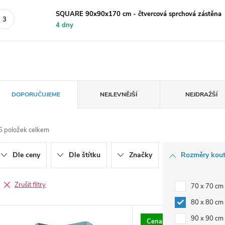
SQUARE 90x90x170 cm - čtvercová sprchová zástěna
4 dny
Ř
DOPORUČUJEME
NEJLEVNĚJŠÍ
NEJDRAŽŠÍ
a
5
položek celkem
z
Dle ceny
Dle štítku
Značky
Rozměry kou
e
n
Zrušit filtry
70 x 70 cm
80 x 80 cm
V
90 x 90 cm
Cena včetně vaničky