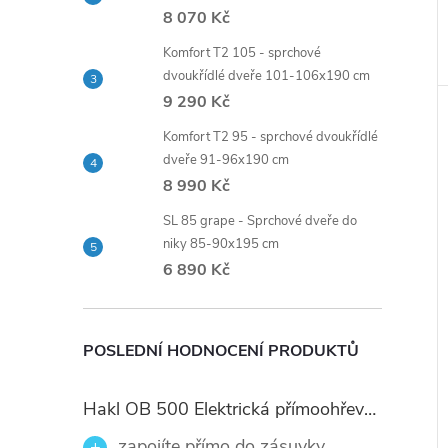
8 070 Kč
Komfort T2 105 - sprchové
dvoukřídlé dveře 101-106x190 cm
9 290 Kč
Komfort T2 95 - sprchové dvoukřídlé
dveře 91-96x190 cm
8 990 Kč
SL 85 grape - Sprchové dveře do
niky 85-90x195 cm
6 890 Kč
POSLEDNÍ HODNOCENÍ PRODUKTŮ
Hakl OB 500 Elektrická přímoohřevná vodovodní baterie, černé flexi ramínko
zapojíte přímo do zásuvky