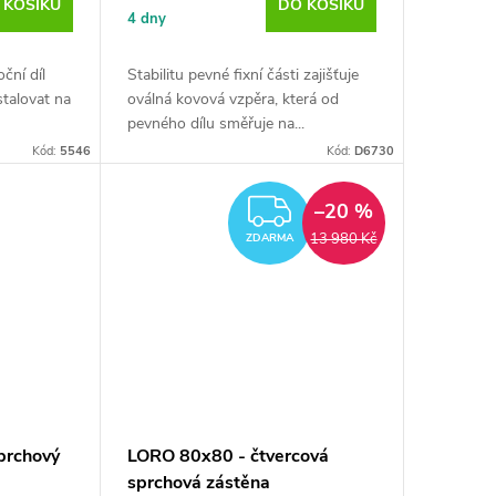
 KOŠÍKU
DO KOŠÍKU
4 dny
ční díl
Stabilitu pevné fixní části zajišťuje
nstalovat na
oválná kovová vzpěra, která od
pevného dílu směřuje na...
Kód:
5546
Kód:
D6730
ZDARMA
–20 %
13 980 Kč
ZDARMA
prchový
LORO 80x80 - čtvercová
sprchová zástěna