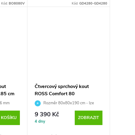
Kód:
BO8080V
Kód:
GD4280-GD4280
out
Čtvercový sprchový kout
185 cm
ROSS Comfort 80
o 6 mm
Rozměr 80x80x190 cm - lze
ni na bázi
instalovat na vaničku, nebo přímo na
9 390 Kč
podlahu
 KOŠÍKU
ZOBRAZIT
4 dny