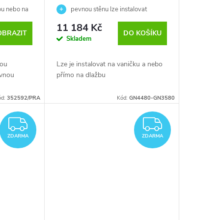
ou nebo na
pevnou stěnu lze instalovat
vpravo i vlevo
11 184 Kč
OBRAZIT
DO KOŠÍKU
Skladem
vou
Lze je instalovat na vaničku a nebo
ovnou
přímo na dlažbu
ód:
352592/PRA
Kód:
GN4480-GN3580
ZDARMA
ZDARM
ZDARMA
ZDARMA