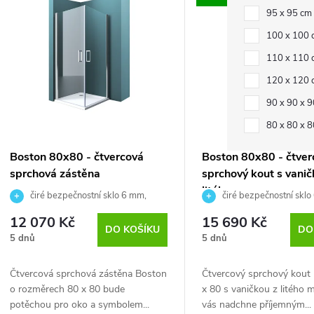
ý
p
95 x 95 cm
100 x 100
p
r
110 x 110
120 x 120
o
90 x 90 x 
s
d
80 x 80 x 
p
u
Boston 80x80 - čtvercová
Boston 80x80 - čtver
sprchová zástěna
sprchový kout s vanič
r
k
litého mramoru
čiré bezpečnostní sklo 6 mm,
čiré bezpečnostní sklo
otevírání dovnitř i ven
otevírání dovnitř i ven
12 070 Kč
15 690 Kč
o
t
DO KOŠÍKU
DO
5 dnů
5 dnů
d
ů
Čtvercová sprchová zástěna Boston
Čtvercový sprchový kout
o rozměrech 80 x 80 bude
x 80 s vaničkou z litého
u
potěchou pro oko a symbolem...
vás nadchne příjemným...