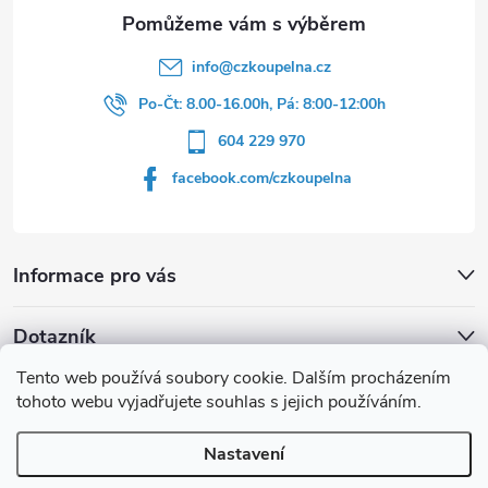
info
@
czkoupelna.cz
Po-Čt: 8.00-16.00h, Pá: 8:00-12:00h
604 229 970
facebook.com/czkoupelna
Informace pro vás
Dotazník
Tento web používá soubory cookie. Dalším procházením
Líbí se vám u sprchového koutu rám barvě
tohoto webu vyjadřujete souhlas s jejich používáním.
Počet hlasů:
149
Nastavení