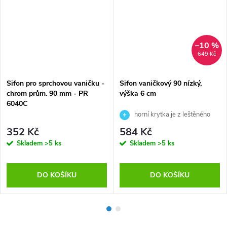
–10 %
649 Kč
Sifon pro sprchovou vaničku -
Sifon vaničkový 90 nízký,
chrom prům. 90 mm - PR
výška 6 cm
6040C
horní krytka je z leštěného
nerezu
352 Kč
584 Kč
Skladem
>5 ks
Skladem
>5 ks
DO KOŠÍKU
DO KOŠÍKU