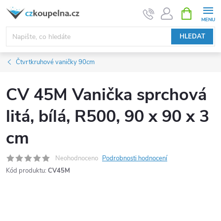
Přejít
NÁKUPNÍ
KOŠÍK
na
obsah
HLEDAT
Čtvrtkruhové vaničky 90cm
CV 45M Vanička sprchová
litá, bílá, R500, 90 x 90 x 3
cm
Neohodnoceno
Podrobnosti hodnocení
Kód produktu:
CV45M