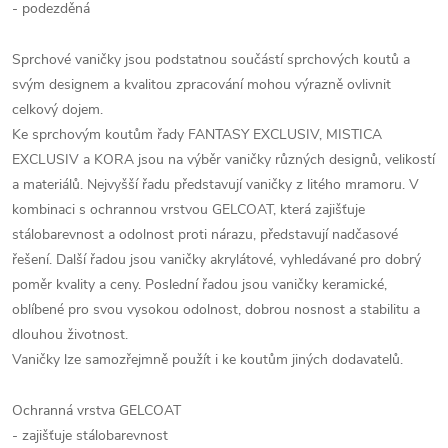
- podezděná
Sprchové vaničky jsou podstatnou součástí sprchových koutů a
svým designem a kvalitou zpracování mohou výrazně ovlivnit
celkový dojem.
Ke sprchovým koutům řady FANTASY EXCLUSIV, MISTICA
EXCLUSIV a KORA jsou na výběr vaničky různých designů, velikostí
a materiálů. Nejvyšší řadu představují vaničky z litého mramoru. V
kombinaci s ochrannou vrstvou GELCOAT, která zajišťuje
stálobarevnost a odolnost proti nárazu, představují nadčasové
řešení. Další řadou jsou vaničky akrylátové, vyhledávané pro dobrý
poměr kvality a ceny. Poslední řadou jsou vaničky keramické,
oblíbené pro svou vysokou odolnost, dobrou nosnost a stabilitu a
dlouhou životnost.
Vaničky lze samozřejmně použít i ke koutům jiných dodavatelů.
Ochranná vrstva GELCOAT
- zajišťuje stálobarevnost