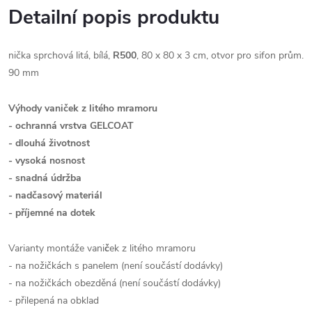
Detailní popis produktu
nička sprchová litá, bílá,
R500
, 80 x 80 x 3 cm, otvor pro sifon prům.
90 mm
Výhody vaniček z litého mramoru
- ochranná vrstva GELCOAT
- dlouhá životnost
- vysoká nosnost
- snadná údržba
- nadčasový materiál
- příjemné na dotek
Varianty montáže vani
č
ek z litého mramoru
- na nožičkách s panelem (není součástí dodávky)
- na nožičkách obezděná (není součástí dodávky)
- přilepená na obklad