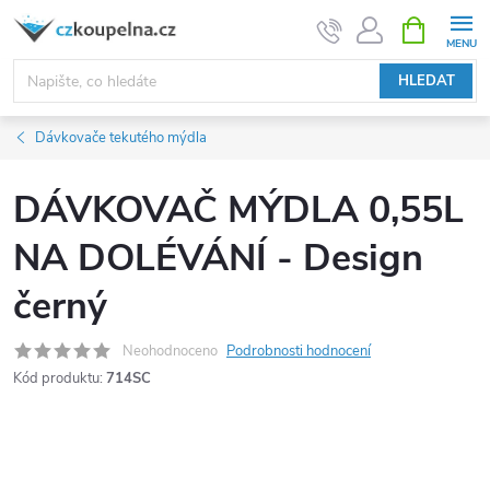
Přejít
NÁKUPNÍ
KOŠÍK
na
obsah
HLEDAT
Dávkovače tekutého mýdla
DÁVKOVAČ MÝDLA 0,55L
NA DOLÉVÁNÍ - Design
černý
Neohodnoceno
Podrobnosti hodnocení
Kód produktu:
714SC