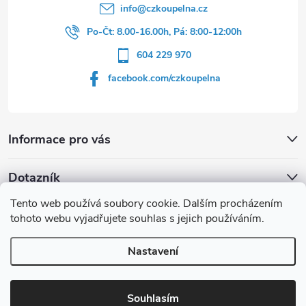
info
@
czkoupelna.cz
Po-Čt: 8.00-16.00h, Pá: 8:00-12:00h
604 229 970
facebook.com/czkoupelna
Informace pro vás
Dotazník
Tento web používá soubory cookie. Dalším procházením
Líbí se vám u sprchového koutu rám barvě
tohoto webu vyjadřujete souhlas s jejich používáním.
Počet hlasů:
149
Nastavení
Copyright 2026
czkoupelna.cz
. Všechna práva vyhrazena.
Souhlasím