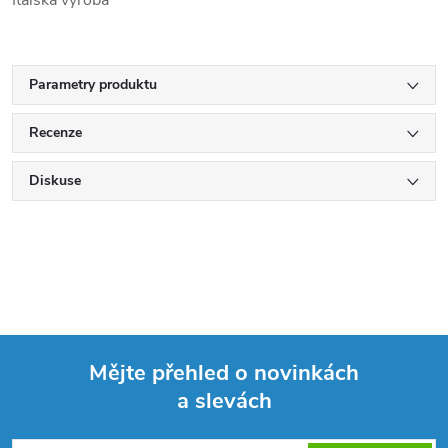
Italská výroba
Parametry produktu
Recenze
Diskuse
Mějte přehled o novinkách
a slevách
Z