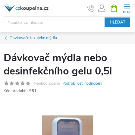
Přejít
NÁKUPNÍ
KOŠÍK
na
obsah
HLEDAT
Dávkovače tekutého mýdla
Dávkovač mýdla nebo
desinfekčního gelu 0,5l
Neohodnoceno
Podrobnosti hodnocení
Kód produktu:
981