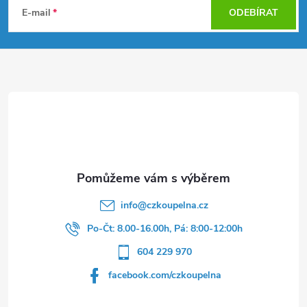
á
E-mail
ODEBÍRAT
p
a
t
í
info
@
czkoupelna.cz
Po-Čt: 8.00-16.00h, Pá: 8:00-12:00h
604 229 970
facebook.com/czkoupelna