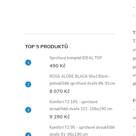
-
-
T
T
TOP 5 PRODUKTŮ
v
p
Sprchový komplet IDEAL TOP
490 Kč
p
v
ROSS ALORE BLACK 90x190cm -
e
jednokřídlé sprchové dveře 86-91cm
8 070 Kč
F
Komfort T2 105 - sprchové
-
dvoukřídlé dveře 101-106x190 cm
9 290 Kč
v
-
Komfort T2 95 - sprchové dvoukřídlé
-
dveře 91-96x190 cm