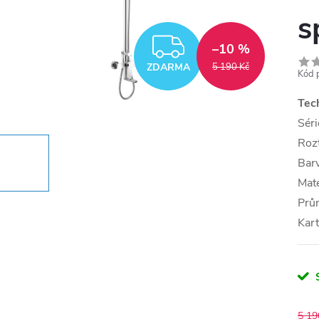
s
ZDARMA
–10 %
ZDARMA
5 190 Kč
Kód 
Tec
Séri
Roz
Bar
Mat
Prů
Kar
5 19