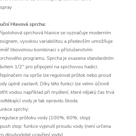
 spray
uční Hlavová sprcha:
řípolohová sprchová hlavice se vyznačuje moderním
esignem, vysokou variabilitou a především umožňuje
éměř libovolnou kombinaci s příslušenstvím
prchového programu. Sprcha je osazena standardním
ávitem 1/2" pro připojení na sprchovou hadici.
řepínačem na sprše lze regulovat průtok nebo proud
ody úplně zastavit. Díky této funkci lze velmi účinně
etřit vodou například při mydlení, které nějaký čas trvá
 odtékající vody je tak opravdu škoda.
unkce sprchy:
 regulace průtoku vody (100%; 60%; stop)
 push stop: funkce vypnutí proudu vody (není určena
ro dlouhodobé uzavření vody)