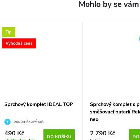
Tip
Výhodná cena
Sprchový komplet IDEAL TOP
Sprchový komplet s 
směšovací baterií Rel
neo
podomítkový set
490 Kč
2 790 Kč
DO KOŠÍKU
DO