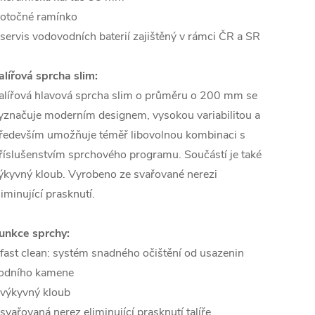
 otočné ramínko
 servis vodovodních baterií zajištěný v rámci ČR a SR
alířová sprcha slim:
alířová hlavová sprcha slim o průměru o 200 mm se
yznačuje moderním designem, vysokou variabilitou a
ředevším umožňuje téměř libovolnou kombinaci s
říslušenstvím sprchového programu. Součástí je také
ýkyvný kloub. Vyrobeno ze svařované nerezi
liminující prasknutí.
unkce sprchy:
 fast clean: systém snadného očištění od usazenin
odního kamene
 výkyvný kloub
 svařovaná nerez eliminující prasknutí talíře