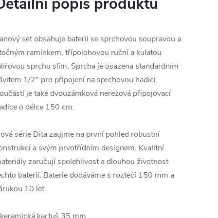
Detailní popis produktu
anový set obsahuje baterii se sprchovou soupravou a
točným ramínkem, třípolohovou ruční a kulatou
alířovou sprchu slim. Sprcha je osazena standardním
ávitem 1/2" pro připojení na sprchovou hadici.
oučástí je také dvouzámková nerezová připojovací
adice o délce 150 cm.
ová série Dita zaujme na první pohled robustní
onstrukcí a svým prvotřídním designem. Kvalitní
ateriály zaručují spolehlivost a dlouhou životnost
ěchto baterií. Baterie dodáváme s roztečí 150 mm a
árukou 10 let.
 keramická kartuš 35 mm