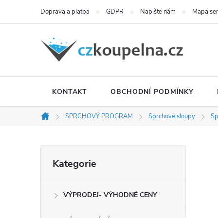
Přejít
Doprava a platba
GDPR
Napište nám
Mapa se
na
obsah
KONTAKT
OBCHODNÍ PODMÍNKY
SPRCHOVÝ PROGRAM
Sprchové sloupy
Sp
Domů
P
Přeskočit
Kategorie
kategorie
o
VÝPRODEJ- VÝHODNÉ CENY
s