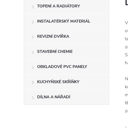
TOPENÍ A RADIÁTORY
INSTALATÉRSKÝ MATERIÁL
V
o
REVIZNÍ DVÍŘKA
t
z
STAVEBNÍ CHEMIE
S
h
OBKLADOVÉ PVC PANELY
N
KUCHYŇSKÉ SKŘÍŇKY
k
m
DÍLNA A NÁŘADÍ
t
z
-