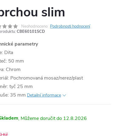
prchou slim
Neohodnoceno
Podrobnosti hodnocení
produktu:
CBE60101SCD
hnické parametry
e: Dita
teč: 50 mm
va: Chrom
eriál: Pochromovaná mosaz/nerez/plast
měr: tyč 25 mm
tuše: 35 mm
Detailní informace
Skladem
12.8.2026
0 Kč