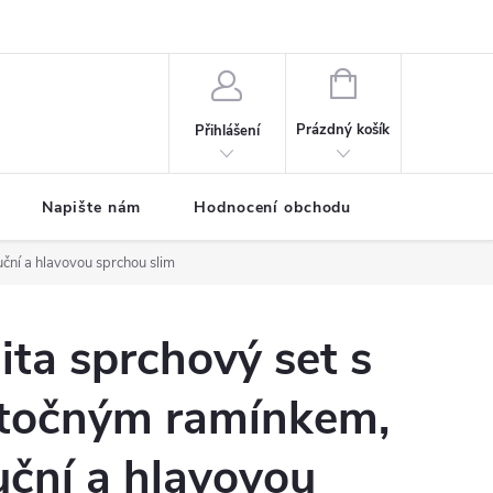
ODMÍNKY
Moje objednávka
NÁKUPNÍ
KOŠÍK
Prázdný košík
Přihlášení
Napište nám
Hodnocení obchodu
SPRCHOVÉ
ční a hlavovou sprchou slim
ita sprchový set s
točným ramínkem,
uční a hlavovou