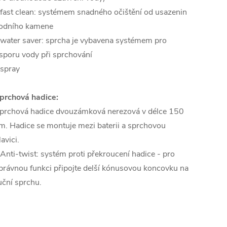
 fast clean: systémem snadného očištění od usazenin
odního kamene
 water saver: sprcha je vybavena systémem pro
sporu vody při sprchování
 spray
prchová hadice:
prchová hadice dvouzámková nerezová v délce 150
m. Hadice se montuje mezi baterii a sprchovou
lavici.
 Anti-twist: systém proti překroucení hadice - pro
právnou funkci připojte delší kónusovou koncovku na
uční sprchu.