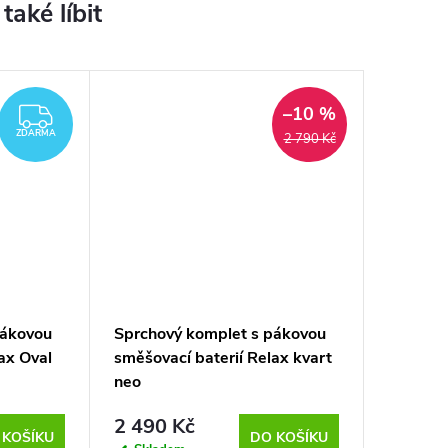
–10 %
ZDARMA
ZDARMA
2 790 Kč
pákovou
Sprchový komplet s pákovou
ax Oval
směšovací baterií Relax kvart
neo
2 490 Kč
 KOŠÍKU
DO KOŠÍKU