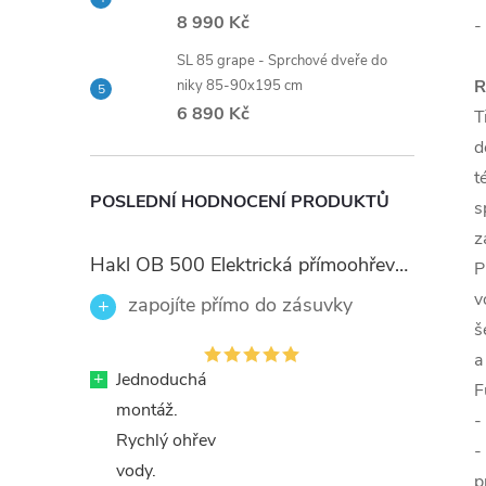
8 990 Kč
-
SL 85 grape - Sprchové dveře do
R
niky 85-90x195 cm
6 890 Kč
T
d
t
POSLEDNÍ HODNOCENÍ PRODUKTŮ
s
z
Hakl OB 500 Elektrická přímoohřevná vodovodní baterie, černé flexi ramínko
P
v
zapojíte přímo do zásuvky
š
a
+
Jednoduchá
F
montáž.
-
Rychlý ohřev
-
vody.
p