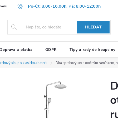
Po-Čt: 8.00-16.00h, Pá: 8:00-12:00h
rveru
Hodnocení obchodu
Reklamační formulář
OBCHODNÍ P
HLEDAT
Doprava a platba
GDPR
Tipy a rady do koupelny
rchový sloup s klasickou baterií
Dita sprchový set s otočným ramínkem, ru
D
o
r