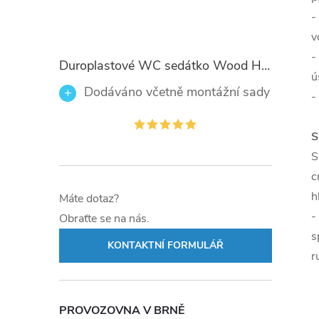
-
v
-
Duroplastové WC sedátko Wood Heart 82377 se zpomalovacím mechanismem SOFT-CLOSE
ú
Dodáváno včetně montážní sady
-
S
S
c
h
Máte dotaz?
-
Obraťte se na nás.
s
KONTAKTNÍ FORMULÁŘ
r
PROVOZOVNA V BRNĚ