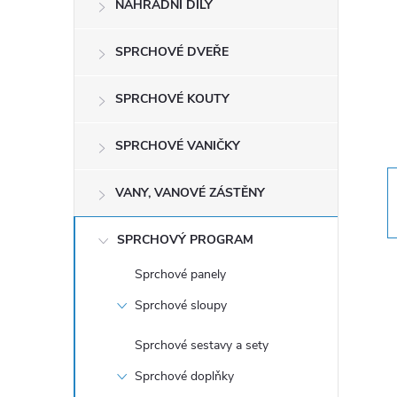
NÁHRADNÍ DÍLY
t
r
SPRCHOVÉ DVEŘE
a
SPRCHOVÉ KOUTY
n
SPRCHOVÉ VANIČKY
n
VANY, VANOVÉ ZÁSTĚNY
í
SPRCHOVÝ PROGRAM
p
Sprchové panely
Sprchové sloupy
a
Sprchové sestavy a sety
n
Sprchové doplňky