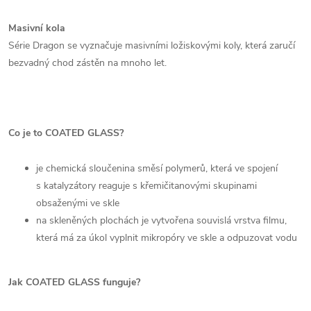
Masivní kola
Série Dragon se vyznačuje masivními ložiskovými koly, která zaručí
bezvadný chod zástěn na mnoho let.
Co je to COATED GLASS?
je chemická sloučenina směsí polymerů, která ve spojení
s katalyzátory reaguje s křemičitanovými skupinami
obsaženými ve skle
na skleněných plochách je vytvořena souvislá vrstva filmu,
která má za úkol vyplnit mikropóry ve skle a odpuzovat vodu
Jak COATED GLASS funguje?