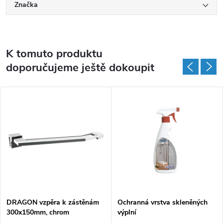
Značka
K tomuto produktu
doporučujeme ještě dokoupit
DARMA
DRAGON vzpěra k zástěnám
Ochranná vrstva skleněných
300x150mm, chrom
výplní