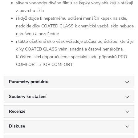
vlivem vodoodpudivého filmu se kapky vody shlukují a stékají
z povrchu skla
i když dojde k nepatrnému udržení menších kapek na skle,
nedojde díky COATED GLASS k chemické vazbě, sklo nebude
narušeno a nezešedne
i takto ošetřené sklo však vyžaduje občasnou údržbu, která je
díky COATED GLASS velmi snadná a časově nenáročná.
K čištění skel doporučujeme speciální sadu přípravků PRO
COMFORT a TOP COMFORT
Parametry produktu
Soubory ke stažení
Recenze
Diskuse