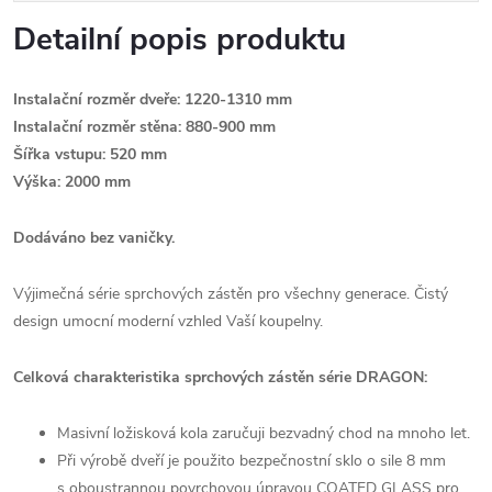
Detailní popis produktu
Instalační rozměr dveře: 1220-1310 mm
Instalační rozměr stěna: 880-900 mm
Šířka vstupu: 520 mm
Výška: 2000 mm
Dodáváno bez vaničky.
Výjimečná série sprchových zástěn pro všechny generace. Čistý
design umocní moderní vzhled Vaší koupelny.
Celková charakteristika sprchových zástěn série DRAGON:
Masivní ložisková kola zaručuji bezvadný chod na mnoho let.
Při výrobě dveří je použito bezpečnostní sklo o sile 8 mm
s oboustrannou povrchovou úpravou COATED GLASS pro