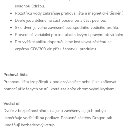
snadnou údržbu.
Rozstřiku vody zabraňuje prahová lišta a magnetické těsnění.
Dveře jsou děleny na část posuvnou a část pevnou.
Sklo dveří je volně zavěšené bez spodního vodícího profilu.
Provedení: variabilní pro instalaci s levým i pravým otevíráním
Pro vyšší stabilitu doporučujeme instalovat zástěnu se
vzpěrou GDV300 viz příslušenství u produktu
Prahová lišta
Prahovou lištu lze přilepit k podlaze/vaničce nebo jí lze zafixovat
pomocí přiložených vrutů, které zaslepíte chromovými krytkami.
Vodící díl
Dveře z bezpečnostního skla jsou zavěšeny a jejich pohyb
usměrňuje vodící díl na podlaze. Posuvné zástěny Dragon tak
umožňují bezbariérový vstup.