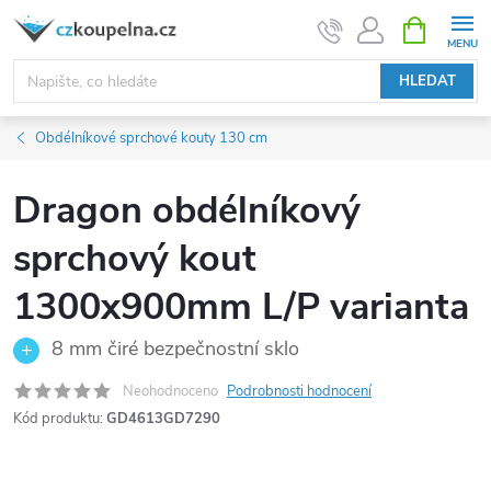
Přejít
NÁKUPNÍ
KOŠÍK
na
obsah
HLEDAT
Obdélníkové sprchové kouty 130 cm
Dragon obdélníkový
sprchový kout
1300x900mm L/P varianta
8 mm čiré bezpečnostní sklo
Neohodnoceno
Podrobnosti hodnocení
Kód produktu:
GD4613GD7290