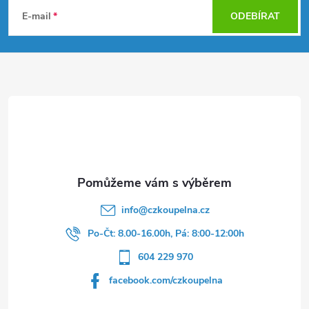
á
E-mail
ODEBÍRAT
p
a
t
í
info
@
czkoupelna.cz
Po-Čt: 8.00-16.00h, Pá: 8:00-12:00h
604 229 970
facebook.com/czkoupelna