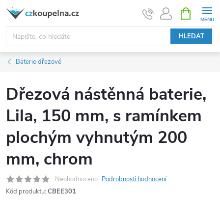
Přejít
NÁKUPNÍ
KOŠÍK
na
obsah
HLEDAT
Baterie dřezové
Dřezová nástěnná baterie,
Lila, 150 mm, s ramínkem
plochým vyhnutým 200
mm, chrom
Neohodnoceno
Podrobnosti hodnocení
Kód produktu:
CBEE301