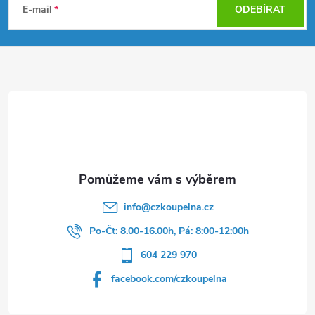
á
E-mail
ODEBÍRAT
p
a
t
í
info
@
czkoupelna.cz
Po-Čt: 8.00-16.00h, Pá: 8:00-12:00h
604 229 970
facebook.com/czkoupelna