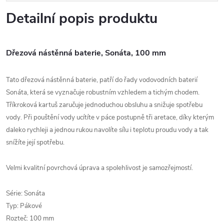
Detailní popis produktu
Dřezová nástěnná baterie, Sonáta, 100 mm
Tato dřezová nástěnná baterie, patří do řady vodovodních baterií
Sonáta, která se vyznačuje robustním vzhledem a tichým chodem.
Tříkroková kartuš zaručuje jednoduchou obsluhu a snižuje spotřebu
vody.
Při pouštění vody ucítíte v páce postupně tři aretace, díky kterým
daleko rychleji a jednou rukou navolíte sílu i teplotu proudu vody a tak
snížíte její spotřebu.
Velmi kvalitní povrchová úprava a spolehlivost je samozřejmostí.
Série: Sonáta
Typ: Pákové
Rozteč: 100 mm