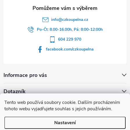
info
@
czkoupelna.cz
Po-Čt: 8.00-16.00h, Pá: 8:00-12:00h
604 229 970
facebook.com/czkoupelna
Informace pro vás
Dotazník
Tento web používá soubory cookie. Dalším procházením
Líbí se vám u sprchového koutu rám barvě
tohoto webu vyjadřujete souhlas s jejich používáním.
Počet hlasů:
149
Nastavení