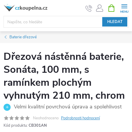
Přejít
NÁKUPNÍ
KOŠÍK
na
obsah
HLEDAT
Baterie dřezové
Dřezová nástěnná baterie,
Sonáta, 100 mm, s
ramínkem plochým
vyhnutým 210 mm, chrom
Velmi kvalitní povrchová úprava a spolehlivost
Neohodnoceno
Podrobnosti hodnocení
Kód produktu:
CB301AN