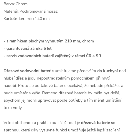
Barva: Chrom
Materiál: Pochromovaná mosaz
Kartuše: keramická 40 mm
- s ramínkem plochým vyhnutým 210 mm, chrom
- garantovaná záruka 5 let
- servis vodovodních baterií zajištěný v rámci ČR a SR
Dřezové vodovodní baterie
umisťujeme především
do kuchyní
nad
hlubší dřez a jsou nepostradatelným pomocníkem při mytí
nádobí. Proto se od takové baterie očekává, že nebude překážet a
bude umístěna výše. Rameno dřezové baterie by mělo být delší,
abychom jej mohli upravovat podle potřeby a tím měnit umístění
toku vody.
Velmi oblíbenou a praktickou záležitostí je
dřezová baterie se
sprchou
, která díky výsuvné funkci umožňuje ještě lepší zacílení