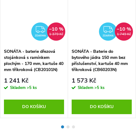
–10 %
–10 %
MA
ZDARMA
ZDAR
1 379 Kč
1 749 Kč
ZDARMA
ZDARMA
SONÁTA - baterie dřezová
SONÁTA - Baterie do
stojánková s ramínkem
bytového jádra 150 mm bez
plochým - 170 mm, kartuše 40
příslušenství, kartuše 40 mm
mm tříkroková (CB20101N)
tříkroková (CB60203N)
1 241 Kč
1 573 Kč
Skladem
>5 ks
Skladem
>5 ks
DO KOŠÍKU
DO KOŠÍKU