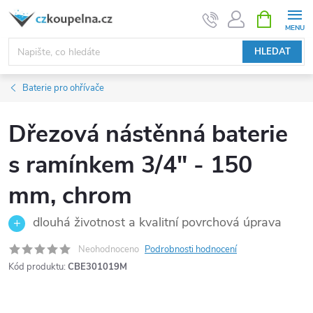
Přejít
NÁKUPNÍ
KOŠÍK
na
obsah
HLEDAT
Baterie pro ohřívače
Dřezová nástěnná baterie
s ramínkem 3/4" - 150
mm, chrom
dlouhá životnost a kvalitní povrchová úprava
Neohodnoceno
Podrobnosti hodnocení
Kód produktu:
CBE301019M