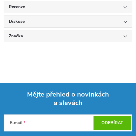
Recenze
Diskuse
Značka
Mějte přehled o novinkách
a slevách
Z
á
E-mail
ODEBÍRAT