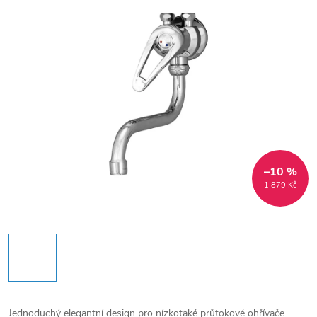
–10 %
1 879 Kč
Jednoduchý elegantní design pro nízkotaké průtokové ohřívače