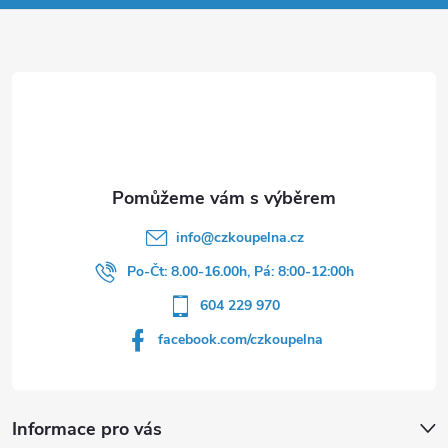
p
a
t
í
info
@
czkoupelna.cz
Po-Čt: 8.00-16.00h, Pá: 8:00-12:00h
604 229 970
facebook.com/czkoupelna
Informace pro vás