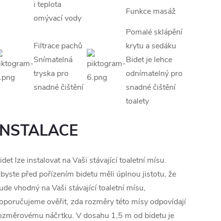
i teplota
Funkce masáž
omývací vody
Pomalé sklápění
Filtrace pachů
krytu a sedáku
Snímatelná
Bidet je lehce
tryska pro
odnímatelný pro
snadné čištění
snadné čištění
toalety
INSTALACE
idet lze instalovat na Vaši stávající toaletní mísu.
byste před pořízením bidetu měli úplnou jistotu, že
ude vhodný na Vaši stávající toaletní mísu,
oporučujeme ověřit, zda rozměry této mísy odpovídají
ozměrovému náčrtku. V dosahu 1,5 m od bidetu je