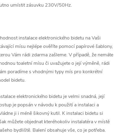
utno umístit zásuvku 230V/50Hz.
hodnost instalace elektronického bidetu na Vaši
távající mísu nejlépe ověříte pomocí papírové šablony,
terou Vám rádi zdarma zašleme. V případě, že nemáte
hodnou toaletní mísu či uvažujete o její výměně, rádi
ám poradíme s vhodnými typy mís pro konkrétní
odel bidetu.
nstalace elektronického bidetu je velmi snadná, její
ostup je popsán v návodu k použití a instalaci a
vládne ji i méně šikovný kutil. K instalaci bidetu si
šak můžete objednat kteréhokoliv instalatéra v místě
ašeho bydliště. Balení obsahuje vše, co je potřeba
.