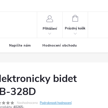
ODMÍNKY
Moje objednávka
NÁKUPNÍ
KOŠÍK
Prázdný košík
Přihlášení
Napište nám
Hodnocení obchodu
SPRCHOVÉ
lektronicky bidet
B-328D
Neohodnoceno
Podrobnosti hodnocení
produktu:
40265-