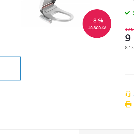
–8 %
10 800 Kč
10 8
9
8 17
Měr
cena