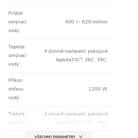
Průtok
omývací
400 +- 620 ml/min
vody
:
Teplota
4 úrovně nastavení: pokojová
omývací
teplota33C°; 36C; 39C;
vody
:
Příkon
ohřevu
1200 W
vody
:
Teplota
4 úrovně nastavení: pokojová
sedátka
:
teplota33C°; 36C; 39C;
VŠECHNY PARAMETRY