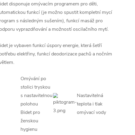
idet disponuje omývacím programem pro děti,
utomatickou funkcí (je možno spustit kompletní mycí
rogram s následným sušením), funkcí masáž pro
odporu vyprazdňování a možností oscilačního mytí.
idet je vybaven funkcí úspory energie, která šetří
potřebu elektřiny, funkcí deodorizace pachů a nočním
větlem.
Omývání po
stolici tryskou
s nastavitelnou
Nastavitelná
polohou
teplota i tlak
Bidet pro
omývací vody
ženskou
hygienu