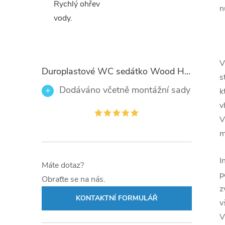
Rychlý ohřev
n
vody.
V
Duroplastové WC sedátko Wood Heart 82377 se zpomalovacím mechanismem SOFT-CLOSE
s
Dodáváno včetně montážní sady
k
v
V
m
I
Máte dotaz?
p
Obraťte se na nás.
z
KONTAKTNÍ FORMULÁŘ
v
V