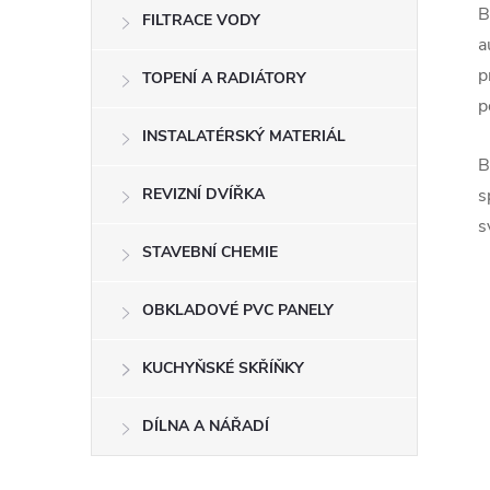
B
FILTRACE VODY
a
p
TOPENÍ A RADIÁTORY
p
INSTALATÉRSKÝ MATERIÁL
B
REVIZNÍ DVÍŘKA
s
s
STAVEBNÍ CHEMIE
OBKLADOVÉ PVC PANELY
KUCHYŇSKÉ SKŘÍŇKY
DÍLNA A NÁŘADÍ