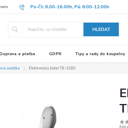
Po-Čt: 8.00-16.00h, Pá: 8:00-12:00h
rveru
Hodnocení obchodu
Reklamační formulář
OBCHODNÍ P
HLEDAT
Doprava a platba
GDPR
Tipy a rady do koupelny
tová sedátka
Elektronicky bidet TB-328D
E
T
Kód 