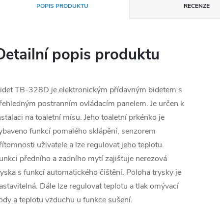
POPIS PRODUKTU
RECENZE
Detailní popis produktu
idet TB-328D je elektronickým přídavným bidetem s
řehledným postranním ovládacím panelem. Je určen k
nstalaci na toaletní mísu. Jeho toaletní prkénko je
ybaveno funkcí pomalého sklápění, senzorem
řítomnosti uživatele a lze regulovat jeho teplotu.
unkci předního a zadního mytí zajišťuje nerezová
ryska s funkcí automatického čištění. Poloha trysky je
astavitelná. Dále lze regulovat teplotu a tlak omývací
ody a teplotu vzduchu u funkce sušení.