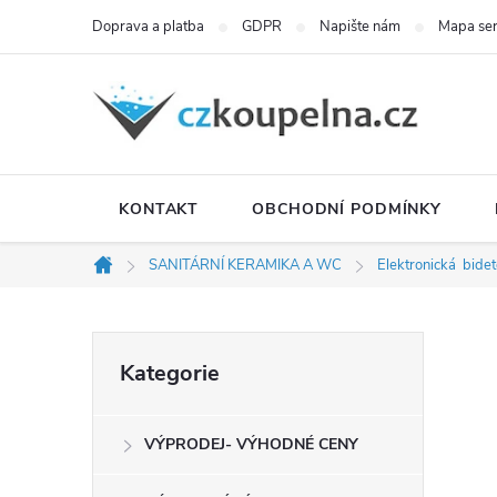
Přejít
Doprava a platba
GDPR
Napište nám
Mapa se
na
obsah
KONTAKT
OBCHODNÍ PODMÍNKY
SANITÁRNÍ KERAMIKA A WC
Elektronická bide
Domů
P
Přeskočit
Kategorie
kategorie
o
VÝPRODEJ- VÝHODNÉ CENY
s