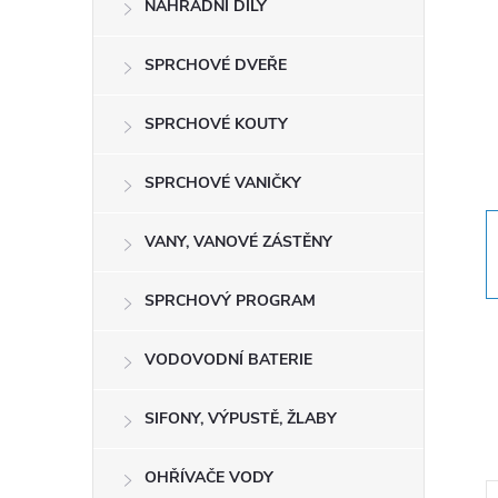
NÁHRADNÍ DÍLY
t
r
SPRCHOVÉ DVEŘE
a
SPRCHOVÉ KOUTY
n
SPRCHOVÉ VANIČKY
n
VANY, VANOVÉ ZÁSTĚNY
í
SPRCHOVÝ PROGRAM
p
VODOVODNÍ BATERIE
a
SIFONY, VÝPUSTĚ, ŽLABY
n
OHŘÍVAČE VODY