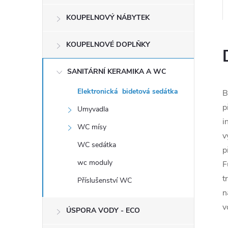
e
KOUPELNOVÝ NÁBYTEK
l
KOUPELNOVÉ DOPLŇKY
SANITÁRNÍ KERAMIKA A WC
Elektronická bidetová sedátka
B
p
Umyvadla
i
WC mísy
v
WC sedátka
p
wc moduly
F
t
Příslušenství WC
n
v
ÚSPORA VODY - ECO