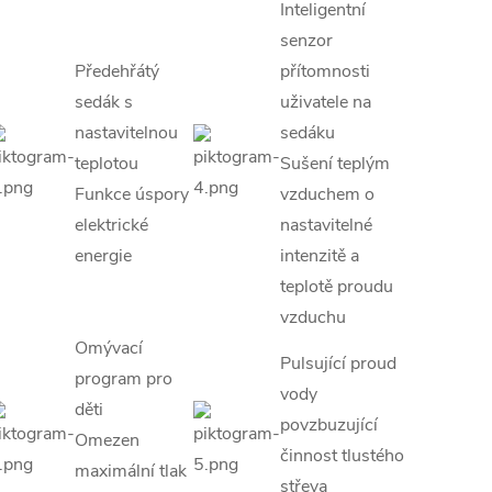
Inteligentní
senzor
Předehřátý
přítomnosti
sedák s
uživatele na
nastavitelnou
sedáku
teplotou
Sušení teplým
Funkce úspory
vzduchem o
elektrické
nastavitelné
energie
intenzitě a
teplotě proudu
vzduchu
Omývací
Pulsující proud
program pro
vody
děti
povzbuzující
Omezen
činnost tlustého
maximální tlak
střeva