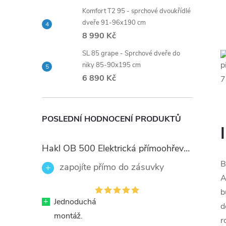
Komfort T2 95 - sprchové dvoukřídlé
dveře 91-96x190 cm
8 990 Kč
SL 85 grape - Sprchové dveře do
niky 85-90x195 cm
6 890 Kč
POSLEDNÍ HODNOCENÍ PRODUKTŮ
Hakl OB 500 Elektrická přímoohřevná vodovodní baterie, černé flexi ramínko
B
zapojíte přímo do zásuvky
A
b
+
Jednoduchá
d
montáž.
r