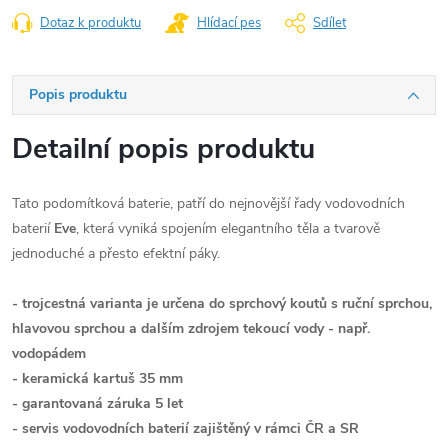
Dotaz k produktu
Hlídací pes
Sdílet
Popis produktu
Detailní popis produktu
Tato podomítková baterie, patří do nejnovější řady vodovodních
baterií
Eve
, která vyniká spojením elegantního těla a tvarově
jednoduché a přesto efektní páky.
- trojcestná varianta je určena do sprchový koutů s ruční sprchou,
hlavovou sprchou a dalším zdrojem tekoucí vody - např.
vodopádem
- keramická kartuš 35 mm
- garantovaná záruka 5 let
- servis vodovodních baterií zajištěný v rámci ČR a SR