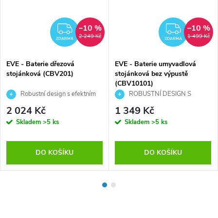
–10 %
–10 %
MA
ZDARMA
ZDAR
2 249 Kč
1 499 Kč
ZDARMA
ZDARMA
EVE - Baterie dřezová
EVE - Baterie umyvadlová
stojánková (CBV201)
stojánková bez výpustě
(CBV10101)
Robustní design s efektním
ROBUSTNÍ DESIGN S
ramínkem
EFEKTNÍM RAMÍNKEM
2 024 Kč
1 349 Kč
Skladem
>5 ks
Skladem
>5 ks
DO KOŠÍKU
DO KOŠÍKU