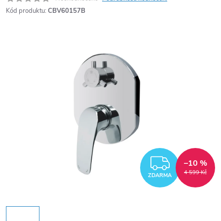
Kód produktu:
CBV60157B
ZDARM
–10 %
4 599 Kč
ZDARMA