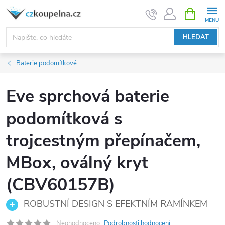
Přejít
NÁKUPNÍ
KOŠÍK
na
obsah
HLEDAT
Baterie podomítkové
Eve sprchová baterie
podomítková s
trojcestným přepínačem,
MBox, oválný kryt
(CBV60157B)
ROBUSTNÍ DESIGN S EFEKTNÍM RAMÍNKEM
Neohodnoceno
Podrobnosti hodnocení