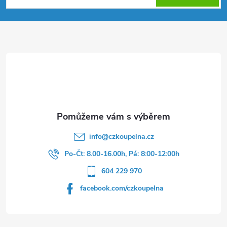
p
a
t
í
info
@
czkoupelna.cz
Po-Čt: 8.00-16.00h, Pá: 8:00-12:00h
604 229 970
facebook.com/czkoupelna