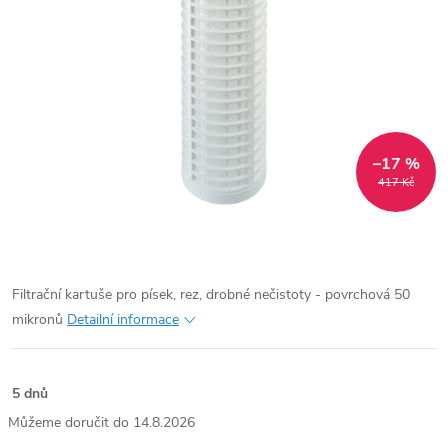
–17 %
417 Kč
Filtrační kartuše pro
písek, rez, drobné nečistoty - povrchová 50
mikronů
Detailní informace
5 dnů
14.8.2026