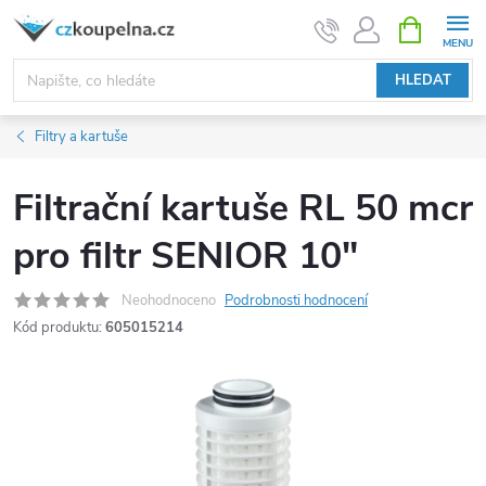
Přejít
NÁKUPNÍ
KOŠÍK
na
obsah
HLEDAT
Filtry a kartuše
Filtrační kartuše RL 50 mcr
pro filtr SENIOR 10"
Neohodnoceno
Podrobnosti hodnocení
Kód produktu:
605015214