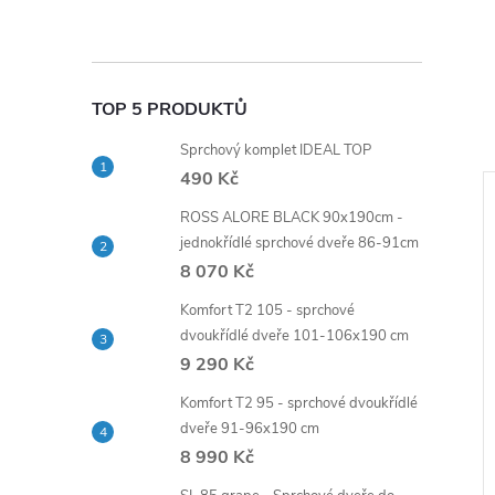
TOP 5 PRODUKTŮ
Sprchový komplet IDEAL TOP
490 Kč
ZD
ROSS ALORE BLACK 90x190cm -
jednokřídlé sprchové dveře 86-91cm
ZDARMA
8 070 Kč
Komfort T2 105 - sprchové
dvoukřídlé dveře 101-106x190 cm
9 290 Kč
Komfort T2 95 - sprchové dvoukřídlé
dveře 91-96x190 cm
8 990 Kč
 skříňka závěsná
Koupelnová skříňka závěsná
ia H 40 P/L
vysoká Venezia V 40 P/L