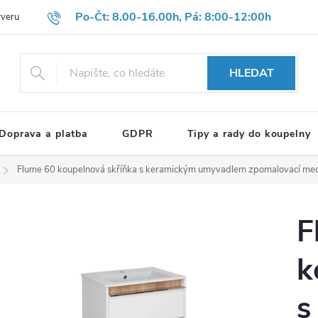
Po-Čt: 8.00-16.00h, Pá: 8:00-12:00h
rveru
Hodnocení obchodu
Reklamační formulář
OBCHODNÍ P
HLEDAT
Doprava a platba
GDPR
Tipy a rady do koupelny
Flume 60 koupelnová skříňka s keramickým umyvadlem
zpomalovací mec
F
k
s