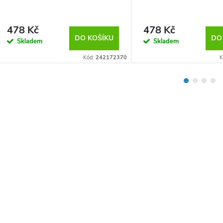
478 Kč
478 Kč
DO KOŠÍKU
DO
Skladem
Skladem
Kód:
242172370
K