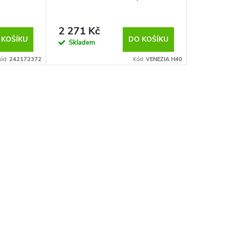
Kovov
skleněné p
2 271 Kč
6 428
 KOŠÍKU
DO KOŠÍKU
Skladem
Sklad
ód:
242172372
Kód:
VENEZIA H40