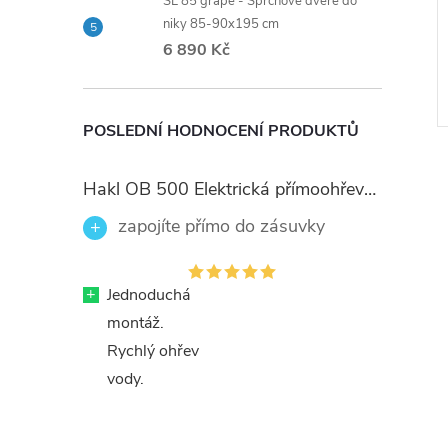
SL 85 grape - Sprchové dveře do
niky 85-90x195 cm
Kovové chromované úchyty,
6 890 Kč
skleněné poličky
6 428 Kč
DO KOŠÍKU
DO KOŠÍKU
Skladem
Kód:
VENEZIA H40
Kód:
VENEZIA V40
POSLEDNÍ HODNOCENÍ PRODUKTŮ
Hakl OB 500 Elektrická přímoohřevná vodovodní baterie, černé flexi ramínko
zapojíte přímo do zásuvky
+
Jednoduchá
montáž.
Rychlý ohřev
vody.