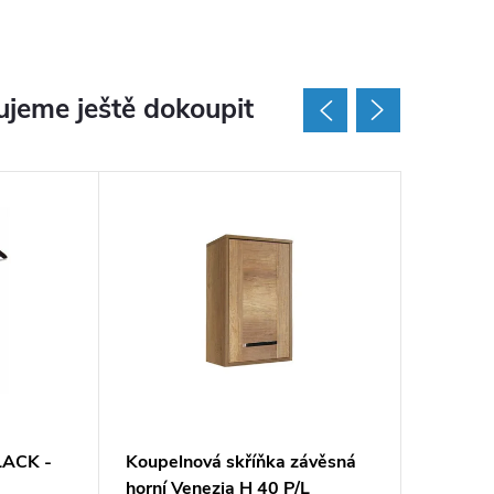
jeme ještě dokoupit
LACK -
Koupelnová skříňka závěsná
Koupeln
horní Venezia H 40 P/L
vysoká 