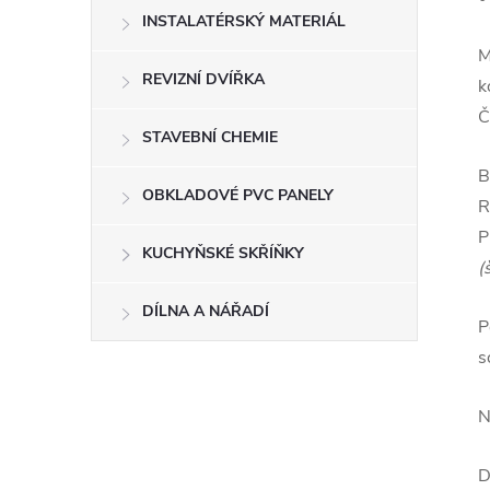
INSTALATÉRSKÝ MATERIÁL
M
REVIZNÍ DVÍŘKA
k
Č
STAVEBNÍ CHEMIE
B
OBKLADOVÉ PVC PANELY
R
P
KUCHYŇSKÉ SKŘÍŇKY
(
DÍLNA A NÁŘADÍ
P
s
N
D