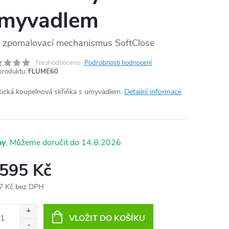
myvadlem
MA
zpomalovací mechanismus SoftClose
Neohodnoceno
Podrobnosti hodnocení
produktu:
FLUME60
tická koupelnová skřiňka s umyvadlem.
Detailní informace
ny
14.8.2026
 595 Kč
7 Kč bez DPH
ná
:
VLOŽIT DO KOŠÍKU