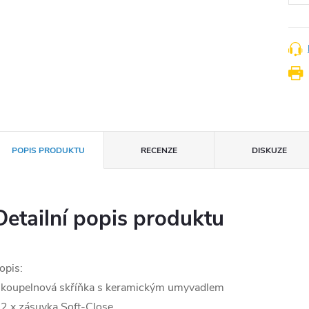
POPIS PRODUKTU
RECENZE
DISKUZE
Detailní popis produktu
opis:
 koupelnová skříňka s keramickým umyvadlem
 2 x zásuvka Soft-Close