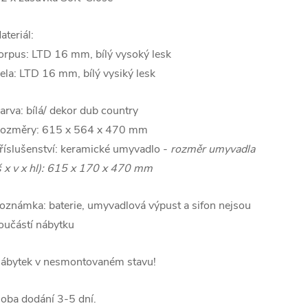
ateriál:
orpus:
LTD 16 mm, bílý vysoký lesk
ela:
LTD 16 mm, bílý vysiký lesk
arva: bílá/ dekor
dub country
ozměry: 615 x 564 x 470 mm
říslušenství: keramické umyvadlo -
rozměr umyvadla
š x v x hl): 615 x 170 x 470 mm
oznámka: baterie, umyvadlová výpust a sifon nejsou
oučástí nábytku
ábytek v nesmontovaném stavu!
oba dodání 3-5 dní.