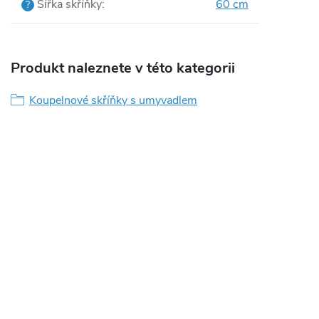
Šířka skříňky
:
60 cm
?
Produkt naleznete v této kategorii
Koupelnové skříňky s umyvadlem