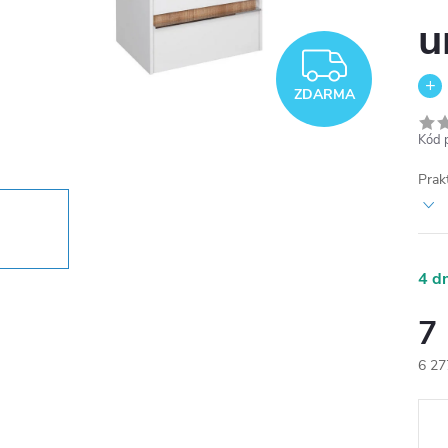
u
ZDAR
ZDARMA
Kód 
Prak
4 d
7
6 27
Měr
cena