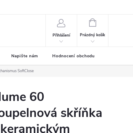
ODMÍNKY
Moje objednávka
NÁKUPNÍ
KOŠÍK
Prázdný košík
Přihlášení
Napište nám
Hodnocení obchodu
SPRCHOVÉ
hanismus SoftClose
lume 60
oupelnová skříňka
 keramickým