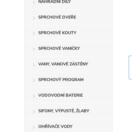
NÁHRADNÍ DÍLY
t
r
SPRCHOVÉ DVEŘE
a
SPRCHOVÉ KOUTY
n
SPRCHOVÉ VANIČKY
n
VANY, VANOVÉ ZÁSTĚNY
í
SPRCHOVÝ PROGRAM
p
VODOVODNÍ BATERIE
a
SIFONY, VÝPUSTĚ, ŽLABY
n
OHŘÍVAČE VODY