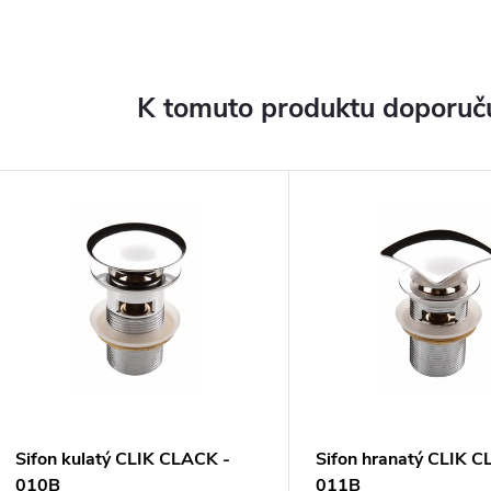
K tomuto produktu doporuču
ARMA
Sifon kulatý CLIK CLACK -
Sifon hranatý CLIK C
010B
011B