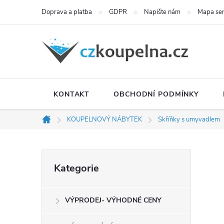
Přejít
Doprava a platba
GDPR
Napište nám
Mapa se
na
obsah
KONTAKT
OBCHODNÍ PODMÍNKY
KOUPELNOVÝ NÁBYTEK
Skříňky s umyvadlem
Domů
P
Přeskočit
Kategorie
kategorie
o
VÝPRODEJ- VÝHODNÉ CENY
s