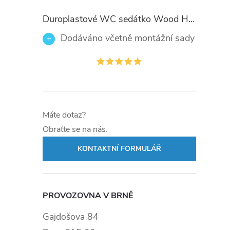
Duroplastové WC sedátko Wood Heart 82377 se zpomalovacím mechanismem SOFT-CLOSE
Dodáváno včetně montážní sady
Máte dotaz?
Obraťte se na nás.
KONTAKTNÍ FORMULÁŘ
PROVOZOVNA V BRNĚ
Gajdošova 84