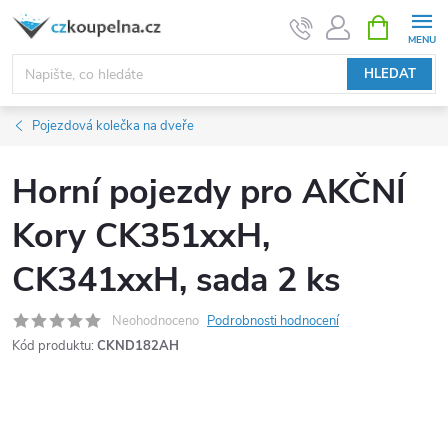
Přejít
NÁKUPNÍ
KOŠÍK
na
obsah
HLEDAT
Pojezdová kolečka na dveře
Horní pojezdy pro AKČNÍ
Kory CK351xxH,
CK341xxH, sada 2 ks
Neohodnoceno
Podrobnosti hodnocení
Kód produktu:
CKND182AH