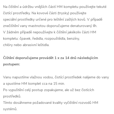
Na čištění a údržbu vnějších částí HM kompletu používejte tekuté
čistící prostředky. Na kovové části (trysky) používejte
speciální prostředky určené pro leštění zašlých kovů. V případě
znečištění vany mastnotou doporučujeme denaturovaný líh.
V žádném případě nepoužívejte k čištění jakékoliv části HM
kompletu: čpavek, ředidla, rozpouštědla, benzíny,
chlóry nebo abrasivní leštidla.
Čištění doporučujeme provádět 1 x za 14 dnů následujícím
postupem:
Vanu napustíme vlažnou vodou, čistící prostředek nalijeme do vany
a spustíme HM komplet cca na 15 min.
Po vypuštění celý postup zopakujeme, ale už bez čistících
prostředků.
Tímto dosáhneme požadované kvality vyčištění rozvodů HM
systémů.