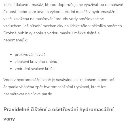
ideální tlakovou masáž, kterou doporučujeme využívat po namáhavé
činnosti nebo sportovním výkonu. Vodní masáž v hydromasážní
vaně, založena na masírování proudy vody směšované se
vzduchem, jež působí mechanicky na lidské tělo v několika směrech.
Drobné bublinky spolu s vodou masírují měkké tkáně a
napomáhají k:
prokrvování svalů
zlepšení krevního oběhu
zmírnění svalové křeče
Voda v hydromasážní vaně je nasávána sacím košem a pomocí
čerpadla vháněna zpět hydromasážními tryskami, které lze
nasměrovat na cílové partie.
Pravidelné čištění a ošetřování hydromasážní
vany