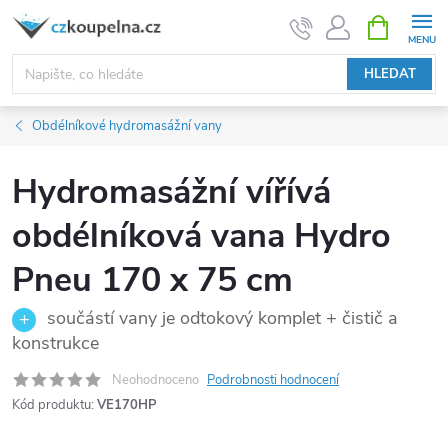
Přejít
NÁKUPNÍ
KOŠÍK
na
obsah
HLEDAT
Obdélníkové hydromasážní vany
Hydromasážní vířívá
obdélníková vana Hydro
Pneu 170 x 75 cm
součástí vany je odtokový komplet + čistič a
konstrukce
Neohodnoceno
Podrobnosti hodnocení
Kód produktu:
VE170HP