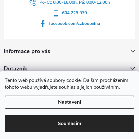
Po-Čt: 8.00-16.00h, Pá: 8:00-12:00h
604 229 970
facebook.com/czkoupelna
Informace pro vás
Dotazník
Tento web používá soubory cookie. Dalším procházením
Líbí se vám u sprchového koutu rám barvě
tohoto webu vyjadřujete souhlas s jejich používáním.
Počet hlasů:
149
Nastavení
Copyright 2026
czkoupelna.cz
. Všechna práva vyhrazena.
Souhlasím
Vytvořil Shoptet