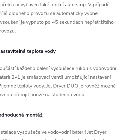
 přetížení vybaven také funkcí auto stop. V případě
říliš dlouhého provozu se automaticky vypne.
ysoušení je vypnuto po 45 sekundách nepřetržitého
rovozu.
astavitelná teplota vody
oučástí každého balení vysoušeče rukou s vodovodní
aterií 2v1 je směsovací ventil umožňující nastavení
říjemné teploty vody. Jet Dryer DUO je rovněž možné
ovnou připojit pouze na studenou vodu.
ednoduchá montáž
nstalace vysoušeče ve vodovodní baterii Jet Dryer