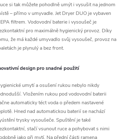
uce si tak můžete pohodlně umýt i vysušit na jednom
ístě – přímo v umyvadle. Jet Dryer DUO je vybaven
EPA filtrem. Vodovodní baterie i vysoušeč je
ezkontaktní pro maximálně hygienický provoz. Díky
omu, že má každé umyvadlo svůj vysoušeč, provoz na
oaletách je plynulý a bez front.
novativní design pro snadné použití
ygienické umytí a osušení rukou nebylo nikdy
ednodušší. Vložením rukou pod vodovodní baterii
ačne automaticky téct voda o předem nastavené
eplotě. Hned nad automatickou baterií se nachází
yústění trysky vysoušeče. Spuštění je také
ezkontaktní, stačí vsunout ruce a pohybovat s nimi
odobně jako při mytí. Na přední části ramena