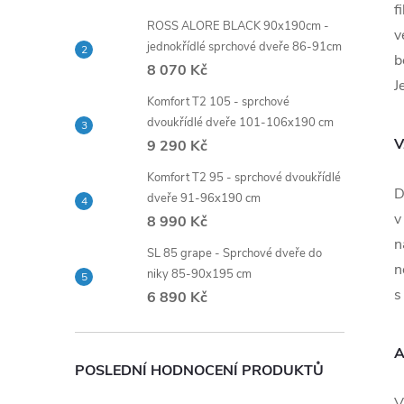
f
ROSS ALORE BLACK 90x190cm -
v
jednokřídlé sprchové dveře 86-91cm
b
8 070 Kč
J
Komfort T2 105 - sprchové
dvoukřídlé dveře 101-106x190 cm
V
9 290 Kč
Komfort T2 95 - sprchové dvoukřídlé
D
dveře 91-96x190 cm
v
8 990 Kč
n
SL 85 grape - Sprchové dveře do
n
niky 85-90x195 cm
s
6 890 Kč
A
POSLEDNÍ HODNOCENÍ PRODUKTŮ
V