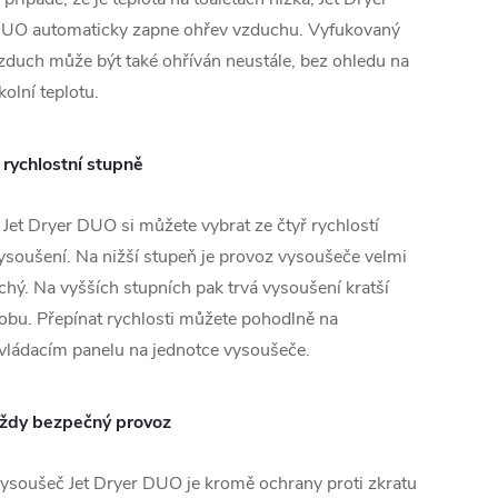
UO automaticky zapne ohřev vzduchu. Vyfukovaný
zduch může být také ohříván neustále, bez ohledu na
kolní teplotu.
 rychlostní stupně
 Jet Dryer DUO si můžete vybrat ze čtyř rychlostí
ysoušení. Na nižší stupeň je provoz vysoušeče velmi
ichý. Na vyšších stupních pak trvá vysoušení kratší
obu. Přepínat rychlosti můžete pohodlně na
vládacím panelu na jednotce vysoušeče.
ždy bezpečný provoz
ysoušeč Jet Dryer DUO je kromě ochrany proti zkratu