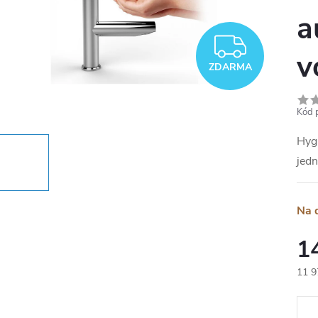
a
ZDAR
v
ZDARMA
Kód 
Hygi
jed
Na 
1
11 9
Měr
cena