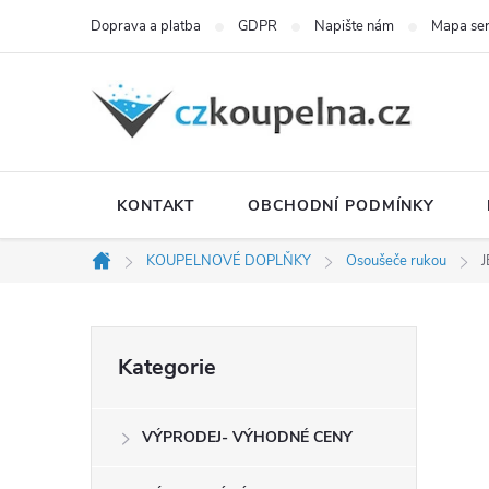
Přejít
Doprava a platba
GDPR
Napište nám
Mapa se
na
obsah
KONTAKT
OBCHODNÍ PODMÍNKY
KOUPELNOVÉ DOPLŇKY
Osoušeče rukou
J
Domů
P
Přeskočit
Kategorie
kategorie
o
VÝPRODEJ- VÝHODNÉ CENY
s