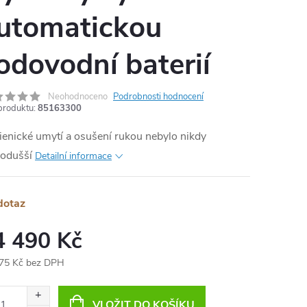
utomatickou
MA
odovodní baterií
Neohodnoceno
Podrobnosti hodnocení
produktu:
85163300
enické umytí a osušení rukou nebylo nikdy
nodušší
Detailní informace
dotaz
4 490 Kč
75 Kč bez DPH
ná
:
VLOŽIT DO KOŠÍKU