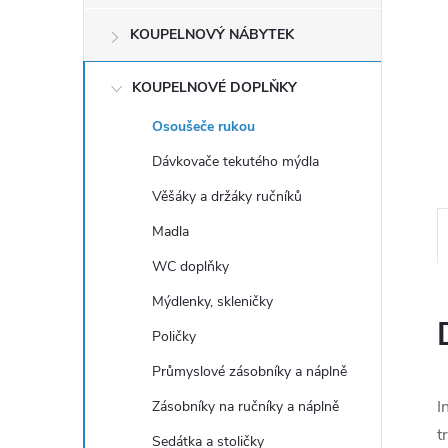
e
KOUPELNOVÝ NÁBYTEK
l
KOUPELNOVÉ DOPLŇKY
Osoušeče rukou
Dávkovače tekutého mýdla
Věšáky a držáky ručníků
Madla
WC doplňky
Mýdlenky, skleničky
Poličky
Průmyslové zásobníky a náplně
I
Zásobníky na ručníky a náplně
t
Sedátka a stoličky