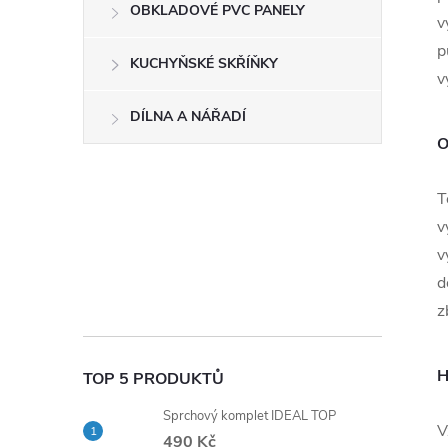
OBKLADOVÉ PVC PANELY
v
p
KUCHYŇSKÉ SKŘÍŇKY
v
DÍLNA A NÁŘADÍ
O
T
v
v
d
z
H
TOP 5 PRODUKTŮ
Sprchový komplet IDEAL TOP
V
490 Kč