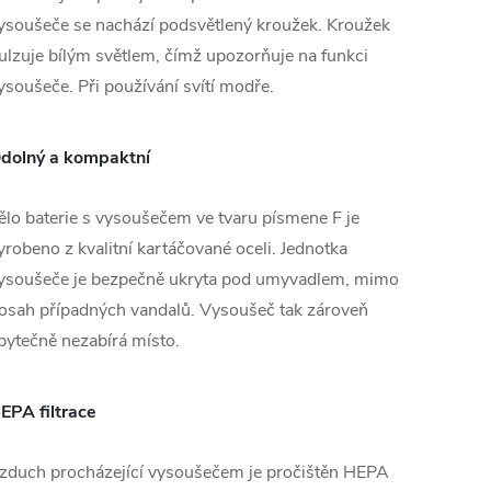
ysoušeče se nachází podsvětlený kroužek. Kroužek
ulzuje bílým světlem, čímž upozorňuje na funkci
ysoušeče. Při používání svítí modře.
dolný a kompaktní
ělo baterie s vysoušečem ve tvaru písmene F je
yrobeno z kvalitní kartáčované oceli. Jednotka
ysoušeče je bezpečně ukryta pod umyvadlem, mimo
osah případných vandalů. Vysoušeč tak zároveň
bytečně nezabírá místo.
EPA filtrace
zduch procházející vysoušečem je pročištěn HEPA