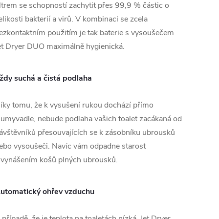
iltrem se schopností zachytit přes 99,9 % částic o
elikosti bakterií a virů. V kombinaci se zcela
ezkontaktním použitím je tak baterie s vysoušečem
et Dryer DUO maximálně hygienická.
ždy suchá a čistá podlaha
íky tomu, že k vysušení rukou dochází přímo
 umyvadle, nebude podlaha vašich toalet zacákaná od
ávštěvníků přesouvajících se k zásobníku ubrousků
ebo vysoušeči. Navíc vám odpadne starost
 vynášením košů plných ubrousků.
utomatický ohřev vzduchu
 případě, že je teplota na toaletách nízká, Jet Dryer