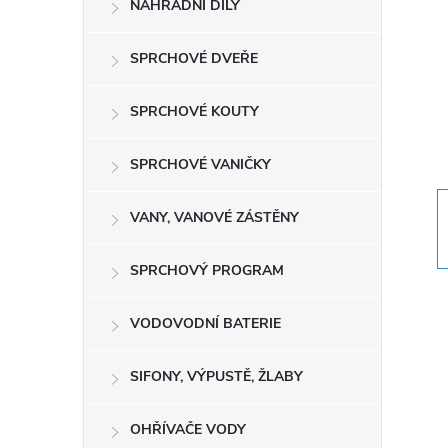
NÁHRADNÍ DÍLY
t
r
SPRCHOVÉ DVEŘE
a
SPRCHOVÉ KOUTY
n
SPRCHOVÉ VANIČKY
n
VANY, VANOVÉ ZÁSTĚNY
í
SPRCHOVÝ PROGRAM
p
VODOVODNÍ BATERIE
a
SIFONY, VÝPUSTĚ, ŽLABY
n
OHŘÍVAČE VODY