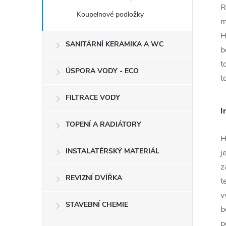
R
Koupelnové podložky
m
H
SANITÁRNÍ KERAMIKA A WC
b
t
ÚSPORA VODY - ECO
t
FILTRACE VODY
I
TOPENÍ A RADIÁTORY
H
INSTALATÉRSKÝ MATERIÁL
j
z
REVIZNÍ DVÍŘKA
t
v
STAVEBNÍ CHEMIE
b
p