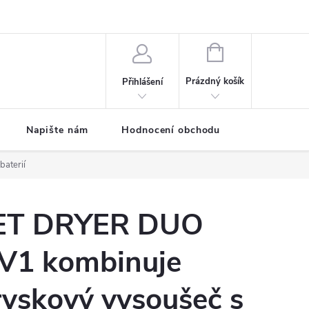
ODMÍNKY
Moje objednávka
NÁKUPNÍ
KOŠÍK
Prázdný košík
Přihlášení
Napište nám
Hodnocení obchodu
SPRCHOVÉ
aterií
ET DRYER DUO
V1 kombinuje
ryskový vysoušeč s