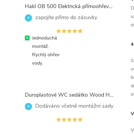
Hakl OB 500 Elektrická přímoohřevná vodovodní baterie, černé flexi ramínko
D
v
zapojíte přímo do zásuvky
o
+
Jednoduchá
4
montáž.
Rychlý ohřev
S
vody.
v
t
d
o
Duroplastové WC sedátko Wood Heart 82377 se zpomalovacím mechanismem SOFT-CLOSE
Dodáváno včetně montážní sady
V
V