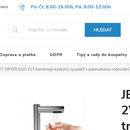
Po-Čt: 8.00-16.00h, Pá: 8:00-12:00h
rveru
Hodnocení obchodu
Reklamační formulář
OBCHODNÍ P
HLEDAT
Doprava a platba
GDPR
Tipy a rady do koupelny
ET DRYER DUO 2V1 kombinuje tryskový vysoušeč s automatickou vodovodní b
J
2
t