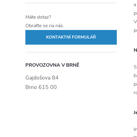
a
p
Máte dotaz?
V
Obraťte se na nás.
p
KONTAKTNÍ FORMULÁŘ
N
PROVOZOVNA V BRNĚ
S
b
Gajdošova 84
p
Brno 615 00
r
J
I