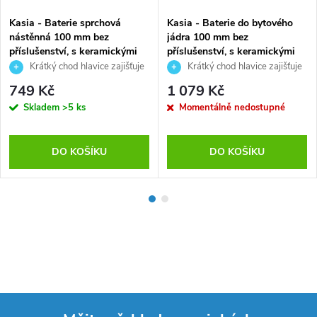
Kasia - Baterie sprchová
Kasia - Baterie do bytového
nástěnná 100 mm bez
jádra 100 mm bez
příslušenství, s keramickými
příslušenství, s keramickými
vršky CBS601A03
vršky (CBS602A03)
Krátký chod hlavice zajišťuje
Krátký chod hlavice zajišťuje
plné otevření pootočením o 90°
plné otevření pootočením o 90°
749 Kč
1 079 Kč
Skladem
>5 ks
Momentálně nedostupné
DO KOŠÍKU
DO KOŠÍKU