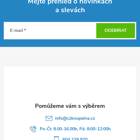
Mějte přehled o novinkách
a slevách
Z
á
E-mail
ODEBÍRAT
p
a
t
í
info
@
czkoupelna.cz
Po-Čt: 8.00-16.00h, Pá: 8:00-12:00h
604 229 970