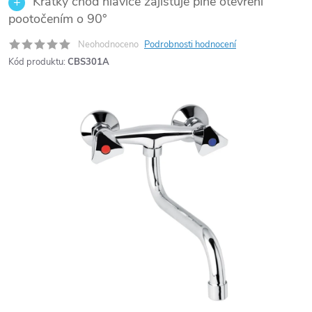
Krátký chod hlavice zajišťuje plné otevření
pootočením o 90°
Neohodnoceno
Podrobnosti hodnocení
Kód produktu:
CBS301A