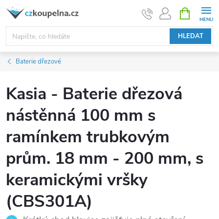
Přejít
NÁKUPNÍ
KOŠÍK
na
obsah
HLEDAT
Baterie dřezové
Kasia - Baterie dřezová
nástěnná 100 mm s
ramínkem trubkovým
prům. 18 mm - 200 mm, s
keramickými vršky
(CBS301A)