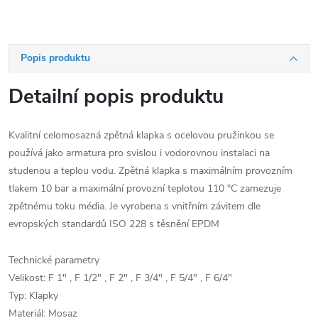
Popis produktu
Detailní popis produktu
Kvalitní celomosazná zpětná klapka s ocelovou pružinkou se
používá jako armatura pro svislou i vodorovnou instalaci na
studenou a teplou vodu. Zpětná klapka s maximálním provozním
tlakem 10 bar a maximální provozní teplotou 110 °C zamezuje
zpětnému toku média. Je vyrobena s vnitřním závitem dle
evropských standardů ISO 228 s těsnění EPDM
Technické parametry
Velikost: F 1" , F 1/2" , F 2" , F 3/4" , F 5/4" , F 6/4"
Typ: Klapky
Materiál: Mosaz