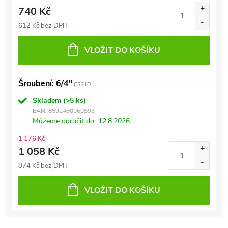
740 Kč
612 Kč bez DPH
VLOŽIT DO KOŠÍKU
Šroubení: 6/4"
CR21D
Skladem
(>5 ks)
EAN:
8592480060893
Můžeme doručit do
12.8.2026
1 176 Kč
1 058 Kč
874 Kč bez DPH
VLOŽIT DO KOŠÍKU