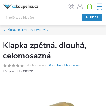
Přejít
NÁKUPNÍ
KOŠÍK
na
obsah
HLEDAT
Mosazné armatury a tvarovky
Klapka zpětná, dlouhá,
celomosazná
Neohodnoceno
Podrobnosti hodnocení
Kód produktu:
CR17D