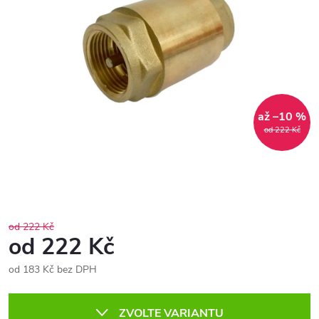
až –10 %
od 222 Kč
od 222 Kč
od
222 Kč
od
183 Kč
bez DPH
Měrná
cena:
ZVOLTE VARIANTU