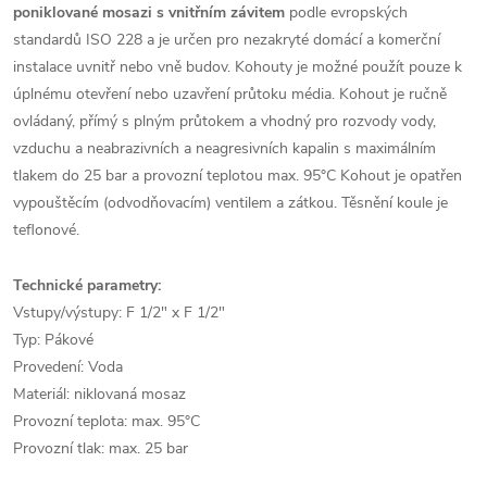
poniklované mosazi s vnitřním závitem
podle evropských
standardů ISO 228 a je určen pro nezakryté domácí a komerční
instalace uvnitř nebo vně budov. Kohouty je možné použít pouze k
úplnému otevření nebo uzavření průtoku média. Kohout je ručně
ovládaný, přímý s plným průtokem a vhodný pro rozvody vody,
vzduchu a neabrazivních a neagresivních kapalin s maximálním
tlakem do 25 bar a provozní teplotou max. 95°C Kohout je opatřen
vypouštěcím (odvodňovacím) ventilem a zátkou. Těsnění koule je
teflonové.
Technické parametry:
Vstupy/výstupy: F 1/2" x F 1/2"
Typ: Pákové
Provedení: Voda
Materiál: niklovaná mosaz
Provozní teplota: max. 95°C
Provozní tlak: max. 25 bar