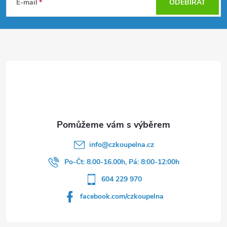
á
E-mail
ODEBÍRAT
p
a
t
í
info
@
czkoupelna.cz
Po-Čt: 8.00-16.00h, Pá: 8:00-12:00h
604 229 970
facebook.com/czkoupelna