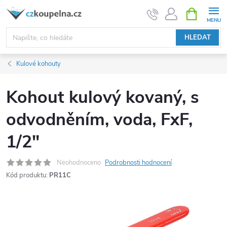
Přejít
NÁKUPNÍ
KOŠÍK
na
obsah
HLEDAT
Kulové kohouty
Kohout kulový kovaný, s
odvodněním, voda, FxF,
1/2"
Neohodnoceno
Podrobnosti hodnocení
Kód produktu:
PR11C