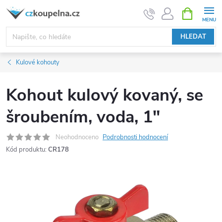
Přejít
NÁKUPNÍ
KOŠÍK
na
obsah
HLEDAT
Kulové kohouty
Kohout kulový kovaný, se
šroubením, voda, 1"
Neohodnoceno
Podrobnosti hodnocení
Kód produktu:
CR178