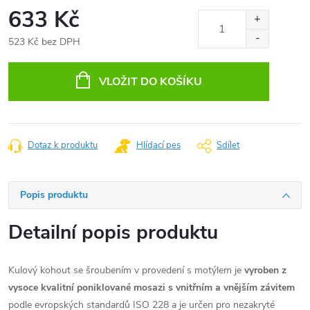
633 Kč
523 Kč bez DPH
Měrná
cena:
VLOŽIT DO KOŠÍKU
Dotaz k produktu
Hlídací pes
Sdílet
Popis produktu
Detailní popis produktu
Kulový kohout se šroubením v provedení s motýlem je
vyroben z
vysoce kvalitní poniklované mosazi s vnitřním a vnějším závitem
podle evropských standardů ISO 228 a je určen pro nezakryté