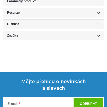
Parametry produktu
Recenze
Diskuse
Značka
Mějte přehled o novinkách
a slevách
Z
á
E-mail
ODEBÍRAT