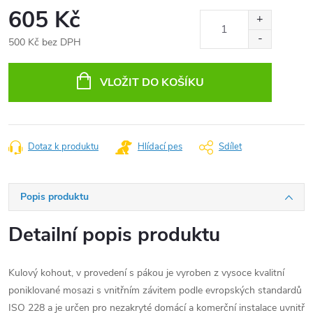
605 Kč
500 Kč bez DPH
Měrná
cena:
VLOŽIT DO KOŠÍKU
Dotaz k produktu
Hlídací pes
Sdílet
Popis produktu
Detailní popis produktu
Kulový kohout, v provedení s pákou je vyroben z vysoce kvalitní
poniklované mosazi s vnitřním závitem podle evropských standardů
ISO 228 a je určen pro nezakryté domácí a komerční instalace uvnitř