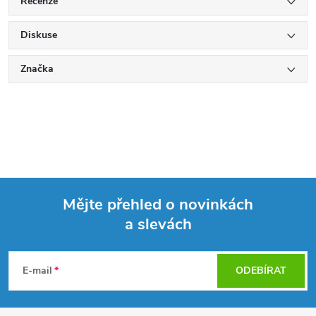
Recenze
Diskuse
Značka
Mějte přehled o novinkách
a slevách
Z
á
E-mail
ODEBÍRAT
p