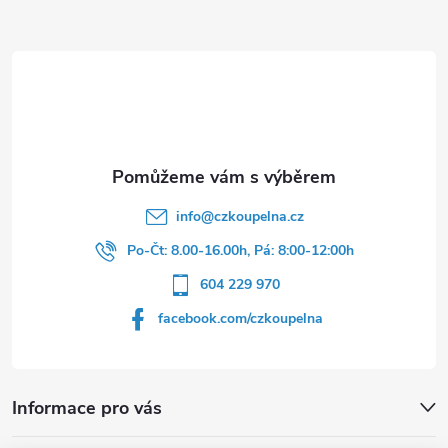
a
t
í
info
@
czkoupelna.cz
Po-Čt: 8.00-16.00h, Pá: 8:00-12:00h
604 229 970
facebook.com/czkoupelna
Informace pro vás