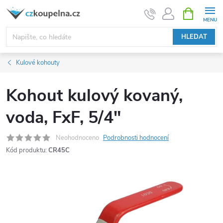
Přejít
NÁKUPNÍ
KOŠÍK
na
obsah
HLEDAT
Kulové kohouty
Kohout kulový kovaný,
voda, FxF, 5/4"
Neohodnoceno
Podrobnosti hodnocení
Kód produktu:
CR45C