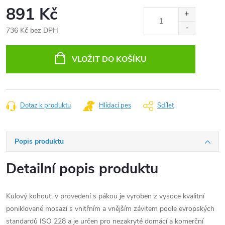
891 Kč
736 Kč bez DPH
Měrná
cena:
VLOŽIT DO KOŠÍKU
Dotaz k produktu
Hlídací pes
Sdílet
Popis produktu
Detailní popis produktu
Kulový kohout, v provedení s pákou je vyroben z vysoce kvalitní
poniklované mosazi s vnitřním a vnějším závitem podle evropských
standardů ISO 228 a je určen pro nezakryté domácí a komerční