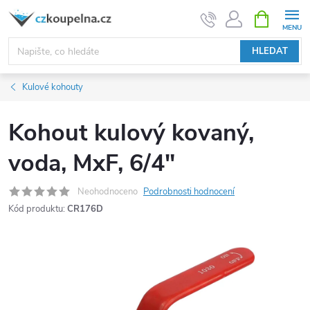
Přejít
NÁKUPNÍ
KOŠÍK
na
obsah
HLEDAT
Kulové kohouty
Kohout kulový kovaný,
voda, MxF, 6/4"
Neohodnoceno
Podrobnosti hodnocení
Kód produktu:
CR176D