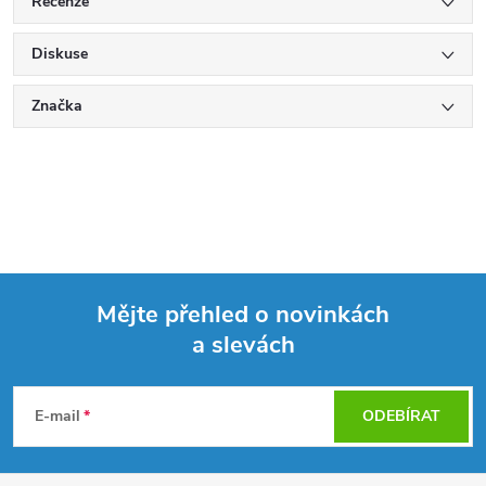
Recenze
Diskuse
Značka
Mějte přehled o novinkách
a slevách
Z
á
E-mail
ODEBÍRAT
p